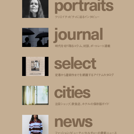
p
o
r
t
r
a
i
t
s
クリエイティビティに迫るインタビュー
j
o
u
r
n
a
l
時代を切り取るコラム、対談、ポートレート連載
s
e
l
e
c
t
定番から最新作までを網羅するアイテムカタログ
c
i
t
i
e
s
注目ショップ、飲食店、ホテルの保存版ガイド
n
e
w
s
ファッション/ビューティ/カルチャーの最新ニュース