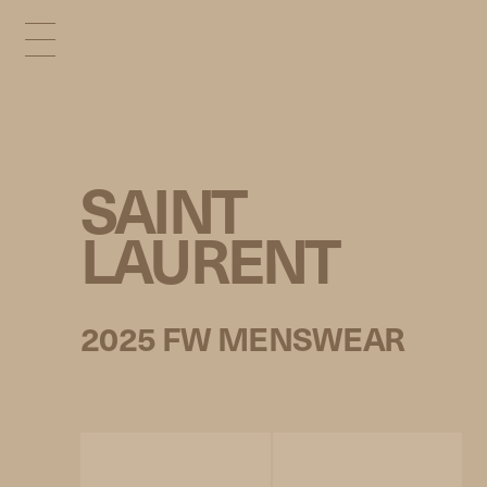
SAINT
LAURENT
2025 FW MENSWEAR
© Tadao Ando Architect & Associates,
Niney et Marca Architectes, agence