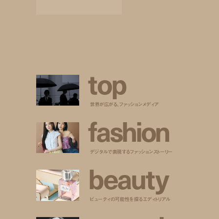
t
o
p
世界が広がる、ファッションメディア
f
a
s
h
i
o
n
デジタルで表現するファッションストーリー
b
e
a
u
t
y
ビューティの可能性を探るエディトリアル