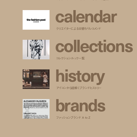
c
a
l
e
n
d
a
r
クリエイターによる日替わりレコメンド
c
o
l
l
e
c
t
i
o
n
s
コレクションルック一覧
h
i
s
t
o
r
y
アイコンから紐解くブランドヒストリー
b
r
a
n
d
s
ファッションブランド A to Z