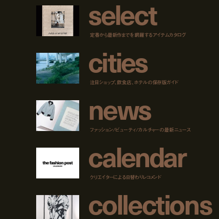
s
e
l
e
c
t
定番から最新作までを網羅するアイテムカタログ
c
i
t
i
e
s
注目ショップ、飲食店、ホテルの保存版ガイド
n
e
w
s
ファッション/ビューティ/カルチャーの最新ニュース
c
a
l
e
n
d
a
r
クリエイターによる日替わりレコメンド
c
o
l
l
e
c
t
i
o
n
s