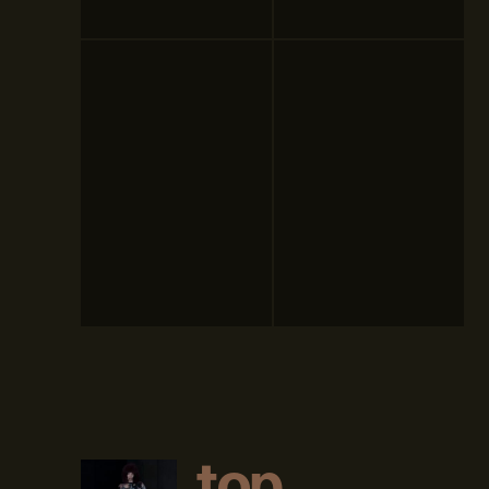
t
o
p