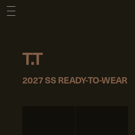
T.T
2027 SS READY-TO-WEAR
p
r
e
v
n
e
x
t
1
/
20