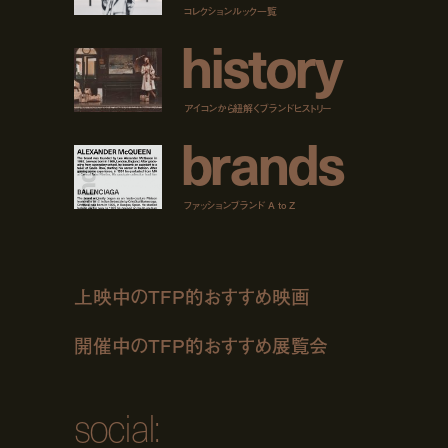
コレクションルック一覧
h
i
s
t
o
r
y
アイコンから紐解くブランドヒストリー
b
r
a
n
d
s
ファッションブランド A to Z
上映中のTFP的おすすめ映画
開催中のTFP的おすすめ展覧会
social: