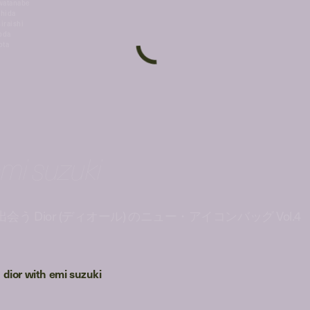
 watanabe
hida
hiraishi
oda
ota
emi suzuki
う Dior (ディオール) のニュー・アイコンバッグ Vol.4
/
dior with emi suzuki