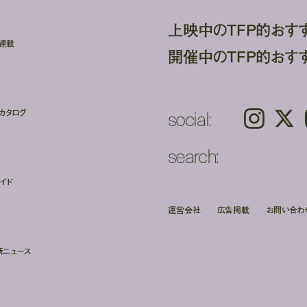
上映中のTFP的おす
ト連載
開催中のTFP的おす
social:
カタログ
Instagram
𝕏
search:
イド
運営会社
広告掲載
お問い合わ
新ニュース