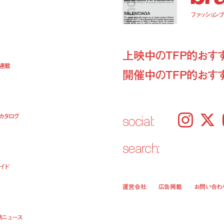
ファッションブラ
上映中のTFP的おす
ト連載
開催中のTFP的おす
social:
カタログ
Instagram
𝕏
search:
イド
運営会社
広告掲載
お問い合わ
新ニュース