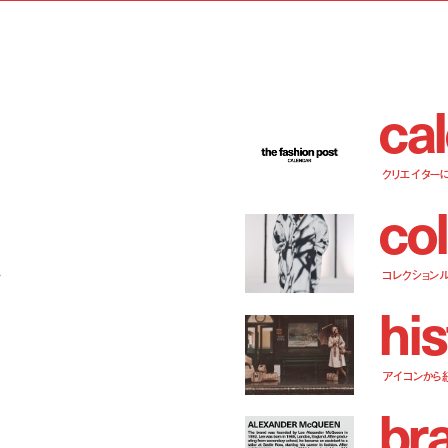
c
a
l
クリエイター
c
o
l
ー
コレクション
h
i
s
アイコンから
b
r