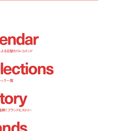
e
n
d
a
r
による日替わりレコメンド
l
e
c
t
i
o
n
s
ルック一覧
t
o
r
y
紐解くブランドヒストリー
a
n
d
s