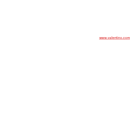
問い合わせ先
き・まりこ)
Valentino - ヴァレンテ
生
ま
れ
。大
学
卒
業
後
に「
バットシ
HP:
www.valentino.com
団、
3
年間のイスラ
エル生活を
スカンパニー「
LEV
」のメンバー
。
ntino
ariko kakizaki