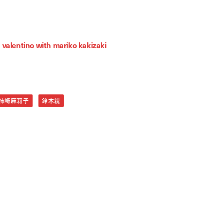
Valentino (ヴァレンティノ)
/
valentino with mariko kakizaki
柿崎麻莉子
鈴木親
ki
zaki
shi suzuki
akawa
ra
oda
ota