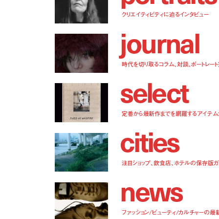
クリエイティビティに迫るインタビュー
j
o
u
r
n
a
l
時代を切り取るコラム、対談、ポートレー
s
e
l
e
c
t
定番から最新作までを網羅するアイテム
c
i
t
i
e
s
注目ショップ、飲食店、ホテルの保存版ガ
n
e
w
s
ファッション/ビューティ/カルチャーの最