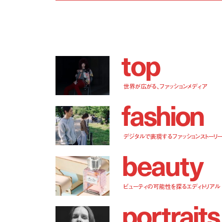
t
o
p
世界が広がる、ファッションメディア
f
a
s
h
i
o
n
デジタルで表現するファッションストーリ
b
e
a
u
t
y
ビューティの可能性を探るエディトリアル
p
o
r
t
r
a
i
t
s