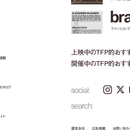
b
r
ファッションブラ
上映中のTFP的おす
ト連載
開催中のTFP的おす
social:
カタログ
Instagram
𝕏
search:
イド
運営会社
広告掲載
お問い合わ