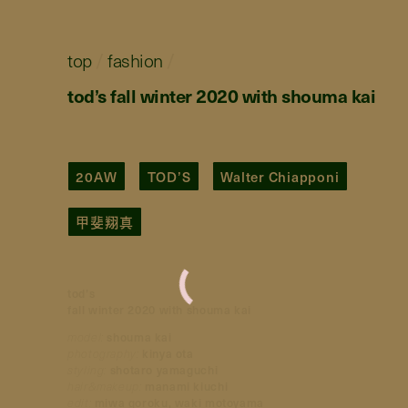
top
/
fashion
/
tod’s fall winter 2020 with shouma kai
20AW
TOD’S
Walter Chiapponi
甲斐翔真
tod’s
fall winter 2020 with shouma kai
model:
shouma kai
photography:
kinya ota
styling:
shotaro yamaguchi
hair&makeup:
manami kiuchi
edit:
miwa goroku, waki motoyama