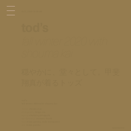
Oct 7, 2020 10:00 AM
tod’s
fall winter 2020 with
shouma kai
穏やかに、堂々として。甲斐
翔真が着るトッズ
tod’s
fall winter 2020 with shouma kai
model:
shouma kai
photography:
kinya ota
styling:
shotaro yamaguchi
hair&makeup:
manami kiuchi
edit:
miwa goroku, waki motoyama
text:
miwa goroku
sponsored