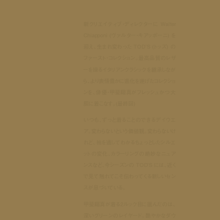
新クリエイティブ・ディレクターに Walter
Chiapponi (ヴァルター・キアッポーニ) を
迎え、生まれ変わった TOD’S (トッズ) の
ファースト・コレクション。最高品質のレザ
ーを操るイタリアンクラシックを継承しなが
ら、より表情豊かに進化を遂げたコレクショ
ンを、俳優・甲斐翔真がフレッシュかつ大
胆に着こなす。(最終回)
いつも、ずっと着ることのできるデイウエ
ア。変わらないという価値観。変わらないけ
れど、袖を通してわかるちょっとしたシルエ
ットの変化、カラーリングの絶妙なニュア
ンスなど、今シーズンの TOD’S には、近く
で見て触れてこそ伝わってくる新しいセン
スが息づいている。
甲斐翔真が着る2ルック目に選んだのは、
深いグリーンのレイヤード。艶やかなダウ