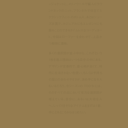
ンジャケットに、メリノウールで編んだラウ
ンドネックのニット、フランネルで仕立てた
クラシックフィットのボトムス。あとはシュー
ズ次第で、カジュアルにもエレガントにも
振ることのできるタイムレスなコーディネー
ト。今回はローファーを合わせて、上品か
つ軽快に着地。
多くの選択肢が並ぶ中から、これぞという
1枚を選ぶ理由はいつも自分の中にある。
デザインが定番的で、着心地が良くて、時
代に左右されない色使い。もしくは手持ち
の服との合わせやすさが、決め手になる人
もいるだろう。今シーズンの TOD’S には、
そのすべての点において有力な選択肢が
増えている。自分に、あるいは大切な人
へ。しっくりきそうなアイテムをまずは1着、
手にとるところからはじめたい。