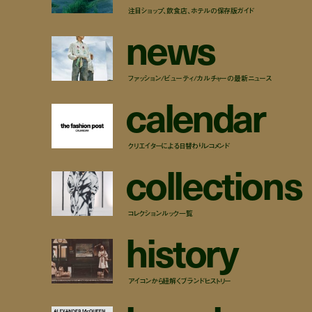
注目ショップ、飲食店、ホテルの保存版ガイド
n
e
w
s
ファッション/ビューティ/カルチャーの最新ニュース
c
a
l
e
n
d
a
r
クリエイターによる日替わりレコメンド
c
o
l
l
e
c
t
i
o
n
s
コレクションルック一覧
h
i
s
t
o
r
y
アイコンから紐解くブランドヒストリー