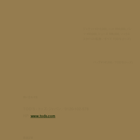
ジャケット ¥213,000、ニット ¥69,000、パン
ツ ¥93,000、シューズ ¥85,000、ソックス
スタイリスト私物／すべて TOD’S (トッズ)
バッグ¥147,000／TOD’S (トッズ)
問い合わせ先
TOD'S - トッズ・ジャパン／0120-102-578
HP:
www.tods.com
関連記事