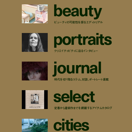
b
e
a
u
t
y
ビューティの可能性を探るエディトリアル
p
o
r
t
r
a
i
t
s
クリエイティビティに迫るインタビュー
j
o
u
r
n
a
l
時代を切り取るコラム、対談、ポートレート連載
s
e
l
e
c
t
定番から最新作までを網羅するアイテムカタログ
c
i
t
i
e
s