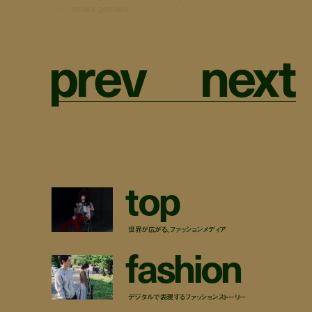
text:
miwa goroku
p
r
e
v
n
e
x
t
t
o
p
世界が広がる、ファッションメディア
f
a
s
h
i
o
n
デジタルで表現するファッションストーリー