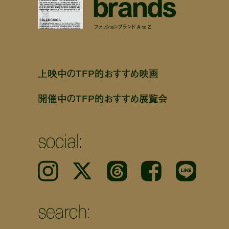
b
r
a
n
d
s
ファッションブランド A to Z
上映中のTFP的おすすめ映画
開催中のTFP的おすすめ展覧会
social:
Instagram
𝕏
Threads
Facebook
LINE
search: