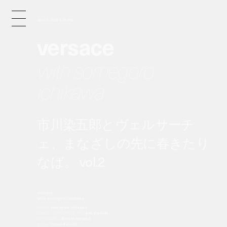
Apr 20, 2022 6:00 PM
versace
with somegoro
ichikawa
市川染五郎とヴェルサーチ
ェ、まなざしの先に春きたり
なば。 vol.2
versace
with somegoro ichikawa
model:
somegoro ichikawa
creative direction, dp, edit:
gen yoshida
photography:
hiroshi manaka
styling:
leonard arceo