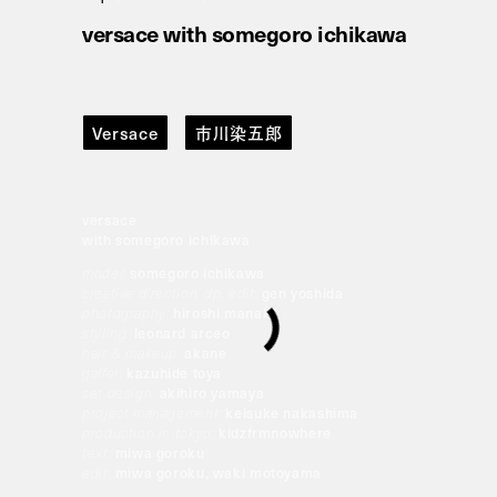
versace with somegoro ichikawa
Versace
市川染五郎
versace
with somegoro ichikawa
model:
somegoro ichikawa
creative direction, dp, edit:
gen yoshida
photography:
hiroshi manaka
styling:
leonard arceo
hair & makeup:
akane
gaffer:
kazuhide toya
set design:
akihiro yamaya
project management:
keisuke nakashima
production in tokyo:
kidzfrmnowhere
text:
miwa goroku
edit:
miwa goroku, waki motoyama