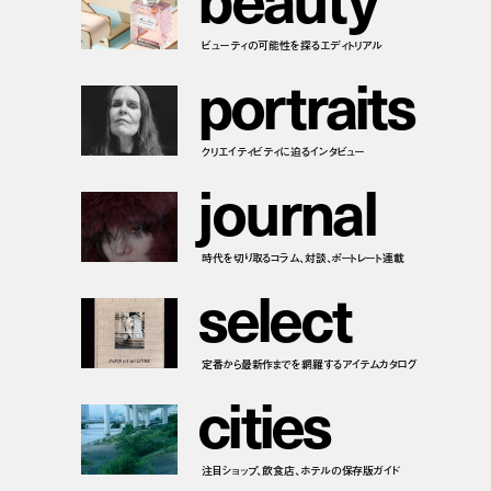
ビューティの可能性を探るエディトリアル
p
o
r
t
r
a
i
t
s
クリエイティビティに迫るインタビュー
j
o
u
r
n
a
l
時代を切り取るコラム、対談、ポートレート連載
s
e
l
e
c
t
定番から最新作までを網羅するアイテムカタログ
c
i
t
i
e
s
注目ショップ、飲食店、ホテルの保存版ガイド