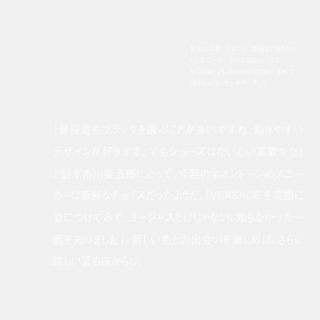
新色のネオンオレンジ。躊躇なく合わせた
い。スニーカー ￥110,000、ソックス
￥12,100、ブレスレット￥79,200／すべて
VERSACE（ヴェルサーチェ）
「普段着もブラックを選ぶことが多いですね、動きやすい
デザインが好きです。でもシューズはだいたい革靴かな」
と話す市川染五郎にとって、今回のネオントーンのスニー
カーは新鮮なチョイスだったようだ。「VERSACE を実際に
身につけてみて、ゴージャスだけじゃない、知らなかった一
面を知りました」。新しい色との出会いを楽しめば、さらに
眩しい夏も遠からじ。