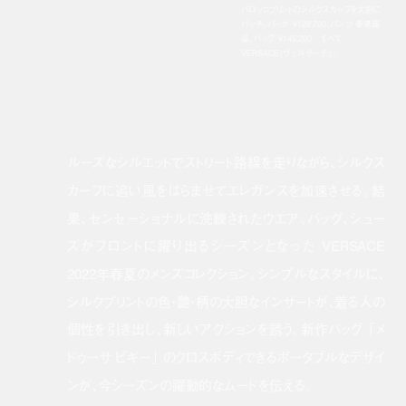
バロッコプリントのシルクスカーフを大胆に
パッチ。パーカ ￥128,700、パンツ 参考商
品、バッグ ￥145,200／すべて
VERSACE（ヴェルサーチェ）
volume-mute
ルーズなシルエットでストリート路線を走りながら、シルクス
カーフに追い風をはらませてエレガンスを加速させる。結
果、センセーショナルに洗練されたウエア、バッグ、シュー
ズがフロントに躍り出るシーズンとなった VERSACE
2022年春夏のメンズコレクション。シンプルなスタイルに、
シルクプリントの色・艶・柄の大胆なインサートが、着る人の
個性を引き出し、新しいアクションを誘う。新作バッグ 「メ
ドゥーサ ビギー」 のクロスボディできるポータブルなデザイ
ンが、今シーズンの躍動的なムードを伝える。