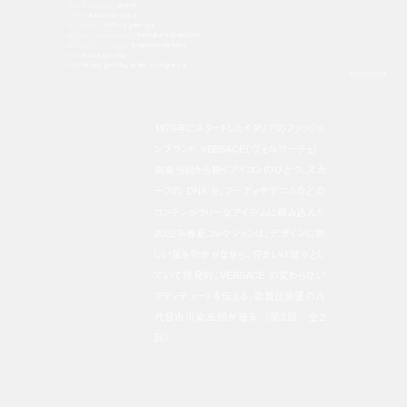
hair & makeup:
akane
gaffer:
kazuhide toya
set design:
akihiro yamaya
project management:
keisuke nakashima
production in tokyo:
kidzfrmnowhere
text:
miwa goroku
edit:
miwa goroku, waki motoyama
sponsored
1978年にスタートしたイタリアのファッショ
ンブランド VERSACE（ヴェルサーチェ）。
創業当初から続くアイコンのひとつ、スカ
ーフの DNA を、フーディやデニムなどの
コンテンポラリーなアイテムに組み込んだ
2022年春夏コレクションは、デザインに新
しい風を吹かせながら、佇まいは堂々とし
ていて挑発的。VERSACE の変わらない
アティテュードを伝える。歌舞伎俳優の八
代目市川染五郎が着る。（第2回／全2
回）