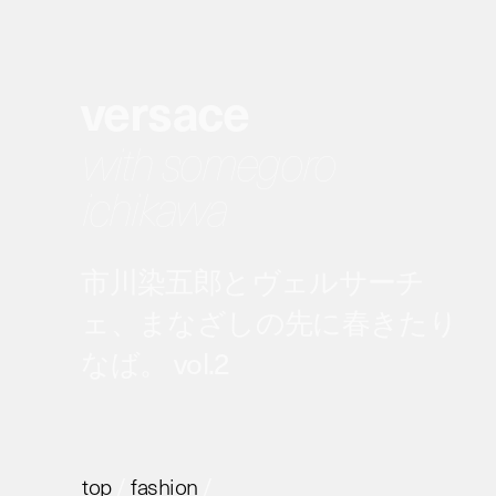
versace
with somegoro
ichikawa
市川染五郎とヴェルサーチ
ェ、まなざしの先に春きたり
なば。 vol.2
top
/
fashion
/