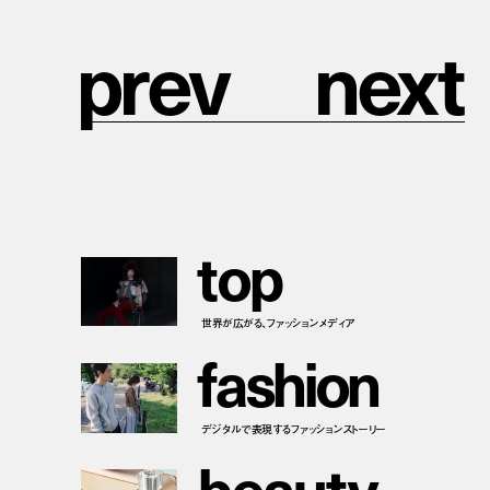
p
r
e
v
n
e
x
t
t
o
p
世界が広がる、ファッションメディア
f
a
s
h
i
o
n
デジタルで表現するファッションストーリー
b
e
a
u
t
y