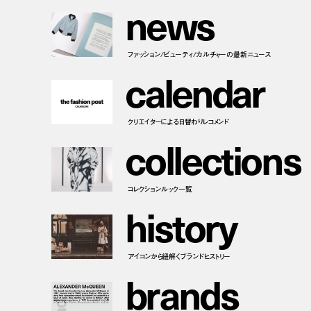
n
e
w
s
ファッション/ビューティ/カルチャーの最新ニュース
c
a
l
e
n
d
a
r
クリエイターによる日替わりレコメンド
c
o
l
l
e
c
t
i
o
n
s
コレクションルック一覧
h
i
s
t
o
r
y
アイコンから紐解くブランドヒストリー
b
r
a
n
d
s