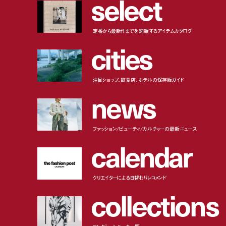
s
e
l
e
c
t
定番から最新作までを網羅するアイテムカタログ
c
i
t
i
e
s
注目ショップ、飲食店、ホテルの保存版ガイド
n
e
w
s
ファッション/ビューティ/カルチャーの最新ニュース
c
a
l
e
n
d
a
r
クリエイターによる日替わりレコメンド
c
o
l
l
e
c
t
i
o
n
s