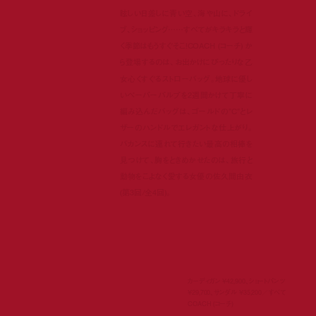
眩しい日差しに青い空、海や山に、ドライ
ブ、ショッピング……すべてがキラキラと輝
く季節はもうすぐそこ！COACH (コーチ) か
ら登場するのは、お出かけにぴったりな乙
女心くすぐるストローバッグ。地球に優し
いペーパーパルプを2週間かけて丁寧に
編み込んだバッグは、ゴールドの”C”とレ
ザーのハンドルでエレガントな仕上がり。
バカンスに連れて行きたい最高の相棒を
見つけて、胸をときめかせたのは、旅行と
動物をこよなく愛する女優の佐久間由衣
(第3回/全4回)。
カーディガン ¥42,900、ショートパンツ
¥29,700、サンダル ¥35,200／すべて
COACH (コーチ)