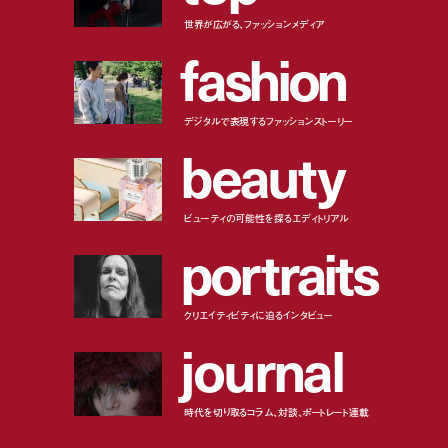
世界が広がる、ファッションメディア
f
a
s
h
i
o
n
デジタルで表現するファッションストーリー
b
e
a
u
t
y
ビューティの可能性を探るエディトリアル
p
o
r
t
r
a
i
t
s
クリエイティビティに迫るインタビュー
j
o
u
r
n
a
l
時代を切り取るコラム、対談、ポートレート連載