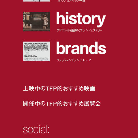
コレクションルック一覧
h
i
s
t
o
r
y
アイコンから紐解くブランドヒストリー
b
r
a
n
d
s
ファッションブランド A to Z
上映中のTFP的おすすめ映画
開催中のTFP的おすすめ展覧会
social: