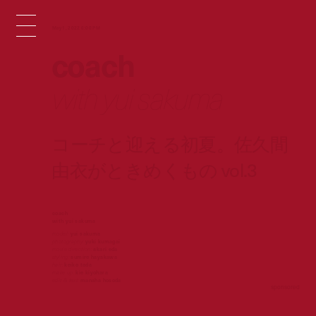
May 1, 2022 6:00 PM
coach
with yui sakuma
コーチと迎える初夏。佐久間
由衣がときめくもの vol.3
coach
with yui sakuma
model:
yui sakuma
photography:
yuki kumagai
movie direction:
akari eda
styling:
sumire hayakawa
hair:
keiko tada
make up:
kie kiyohara
edit & text:
manaha hosoda
sponsored