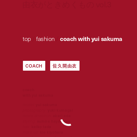
由衣がときめくもの vol.3
top
/
fashion
/
coach with yui sakuma
COACH
佐久間由衣
coach
with yui sakuma
model:
yui sakuma
photography:
yuki kumagai
movie direction:
akari eda
styling:
sumire hayakawa
hair:
keiko tada
make up:
kie kiyohara