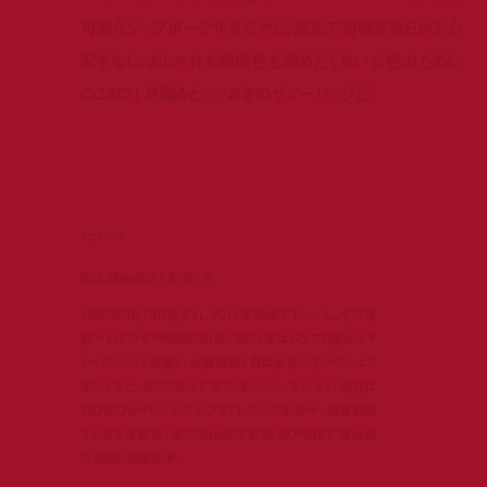
可能なジップポーチ付きだから、旅先で荷物が散らかる心
配もなし。おしゃれも機能性も諦めたくない女性のために
COACH が贈るとっておきのサマーバッグだ。
プロフィール
佐久間由衣(さくま・ゆい)
1995年3月10日生まれ。2014年映画デビューし、その後
数々のドラマや映画に出演。2021年はドラマ『彼女はキ
レイだった』『最愛』、主演映画『君は永遠にそいつらより
若い』など。2022年はドラマ『おいハンサム‼︎』、現在は
WOWOWオリジナルドラマ『ヒル』に出演中。自身初め
てとなる写真集『佐久間由衣写真集 SONNET 奥山由
之撮影』も発売中。