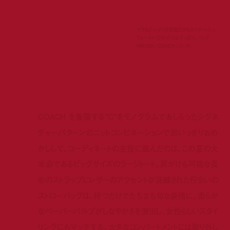
マチもたっぷり大容量だからスコティッシュ
フォールドのモコくんもすっぽり。バッグ
¥86,900／COACH (コーチ)
COACH を象徴する”C”をモノグラムであしらったシグネ
チャーパターンのニットコンビネーションで思いっきりおめ
かしして、コーディネートの主役に選んだのは、この夏の大
本命であるビッグサイズのラージトート。肩がけも可能な長
めのストラップにレザーのアクセントが洗練された佇まいの
ストローバッグは、持つだけでたちまち旬な表情に。柔らか
なペーパーパルプがしなやかさを演出し、女性らしいスタイ
リングにもマッチする。大きなコンパートメントには取り外し