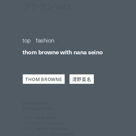
ブラウン vol.1
top
/
fashion
/
thom browne with nana seino
THOM BROWNE
清野菜名
thom browne
with nana seino
model:
nana seino
photography:
jun yasui
styling:
daichi hatsuzawa
hair & make up:
kenji toyota