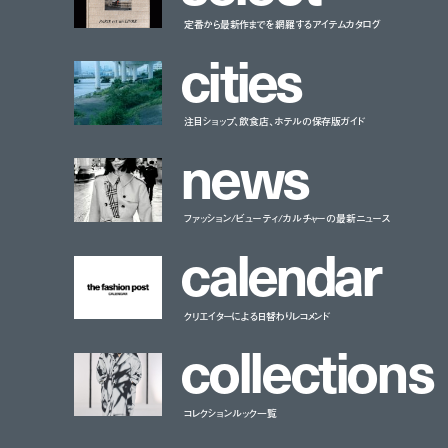
定番から最新作までを網羅するアイテムカタログ
c
i
t
i
e
s
注目ショップ、飲食店、ホテルの保存版ガイド
n
e
w
s
ファッション/ビューティ/カルチャーの最新ニュース
c
a
l
e
n
d
a
r
クリエイターによる日替わりレコメンド
c
o
l
l
e
c
t
i
o
n
s
コレクションルック一覧