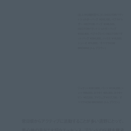
(左上から時計回りに)ミニHECTORバゲッ
ト ショルダーバッグ ¥243,100、ペブルドレ
ザー HECTOR バッグ ¥346,500、
HECTORバゲット ショルダーバッグ
¥202,400、ペブルグレインHECTORバゲ
ット バッグ ¥294,800、ソックス ¥16,500、
シューズ ¥74,800／すべてTHOM
BROWNE (トム ブラウン)
ジャケット ¥281,600、パンツ ¥134,200、シ
ャツ ¥66,000、ネクタイ ¥25,300、ネクタイ
ピン ¥57,200、アイウェア ¥117,700／す
べてTHOM BROWNE (トム ブラウン)
常日頃からアクティブに活動することが多い清野にとって、
着心地の良さは大切なエッセンス。ブランドの伝統を継承