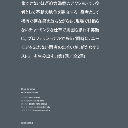
像できないほど迫力満載のアクションで、役
者として不動の地位を確立する。役者として
稀有な存在感を放ちながらも、現場では飾ら
ないチャーミングな仕草で周囲も思わず笑顔
に。プロフェッショナルであると同時に、ユー
モアを忘れない両者の出合いが、新たなケミ
ストリーを生み出す。(第1回／全2回)
thom browne
with nana seino
model:
nana seino
photography:
jun yasui
styling:
daichi hatsuzawa
hair & make up:
kenji toyota
edit & text:
risa matsumoto
sponsored