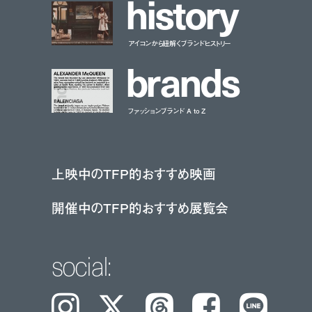
h
i
s
t
o
r
y
アイコンから紐解くブランドヒストリー
b
r
a
n
d
s
ファッションブランド A to Z
上映中のTFP的おすすめ映画
開催中のTFP的おすすめ展覧会
social:
Instagram
𝕏
Threads
Facebook
LINE