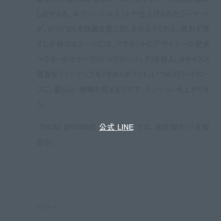
しながらも、ボクシーシルエットで仕上げられたジャケット
が、さりげなくも快適な着こなしを叶えてくれる。思わず背
すじが伸びるスーツには、アクセントにデザイナーの愛犬
ヘクターがモチーフの「ヘクターバッグ」を投入。４サイズと
豊富なラインナップもときめくポイント。いつものワードロー
ブに、愛らしい相棒を迎えるだけで、テンションも上がりそ
う。
-THOM BROWNE
公式 LINE
では、未公開カットを配
信中。
プロフィール