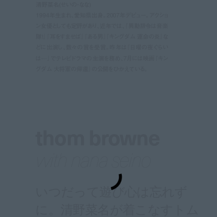
清野菜名(せいの・なな)
1994年生まれ、愛知県出身。2007年デビュー。アクショ
ン女優としても定評があり、近年では、『異動辞令は音楽
隊！』『耳をすませば』『ある男』『キングダム 運命の炎』な
どに出演し、数々の賞を受賞。昨年は『日曜の夜ぐらい
は…』でテレビドラマの主演を務め、7月には映画『キン
グダム 大将軍の帰還』の公開をひかえている。
thom browne
with nana seino
いつだって遊び心は忘れず
に。清野菜名が着こなすトム