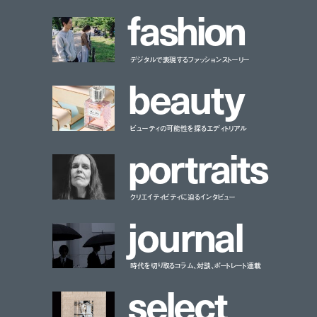
f
a
s
h
i
o
n
デジタルで表現するファッションストーリー
b
e
a
u
t
y
ビューティの可能性を探るエディトリアル
p
o
r
t
r
a
i
t
s
クリエイティビティに迫るインタビュー
j
o
u
r
n
a
l
時代を切り取るコラム、対談、ポートレート連載
s
e
l
e
c
t