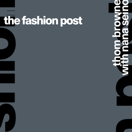
thom browne
with nana sein