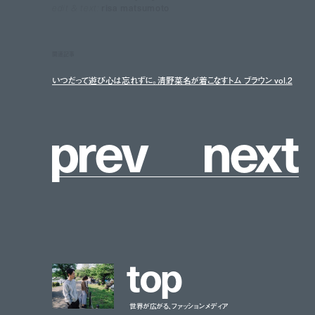
edit & text:
risa matsumoto
関連記事
いつだって遊び心は忘れずに。清野菜名が着こなすトム ブラウン vol.2
p
r
e
v
n
e
x
t
t
o
p
世界が広がる、ファッションメディア