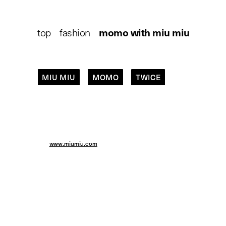
top
/
fashion
/
momo with miu miu
MIU MIU
MOMO
TWICE
問い合わせ先
MIU MIU - ミュウミュウ クライアントサービス／0120-45-1993
HP:
www.miumiu.com
momo
with miu miu
model:
momo
photography:
dasom han
stylist:
yuri factory