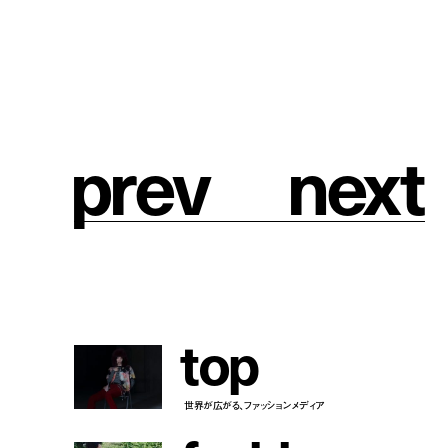
hair:
kitts
make up:
bit&boot
cordination:
eunhae seo
text:
mami chino
edit:
mami chino & manaha hosoda
p
r
e
v
n
e
x
t
t
o
p
世界が広がる、ファッションメディア