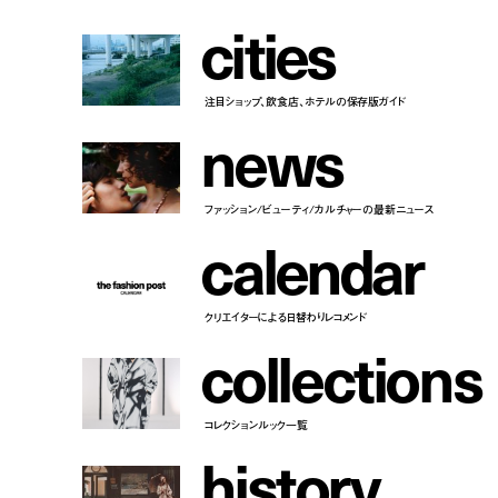
c
i
t
i
e
s
注目ショップ、飲食店、ホテルの保存版ガイド
n
e
w
s
ファッション/ビューティ/カルチャーの最新ニュース
c
a
l
e
n
d
a
r
クリエイターによる日替わりレコメンド
c
o
l
l
e
c
t
i
o
n
s
コレクションルック一覧
h
i
s
t
o
r
y