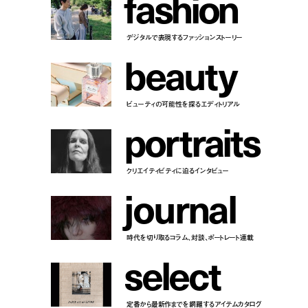
f
a
s
h
i
o
n
デジタルで表現するファッションストーリー
b
e
a
u
t
y
ビューティの可能性を探るエディトリアル
p
o
r
t
r
a
i
t
s
クリエイティビティに迫るインタビュー
j
o
u
r
n
a
l
時代を切り取るコラム、対談、ポートレート連載
s
e
l
e
c
t
定番から最新作までを網羅するアイテムカタログ