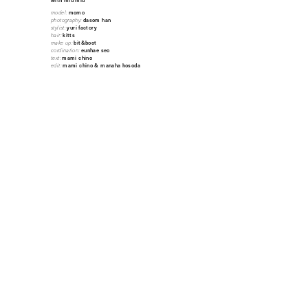
model:
momo
photography:
dasom han
stylist:
yuri factory
hair:
kitts
make up:
bit&boot
cordination:
eunhae seo
text:
mami chino
edit:
mami chino & manaha hosoda
トップス ¥134,200、下に着たニット
¥149,600、シャツ ¥192,500、スカート
¥297,000、下に着たスイムウェア
¥110,000、ソックス ¥66,000、シューズ
¥128,700 *すべて予定価格／すべて MIU
MIU (ミュウミュウ)
洗練されたレザーバスケットは、取り外し可
能なショルダーストラップでショルダーバッ
グにも。さらに付属のミニサイズのポーチを
内側に忍ばせて。バッグ ¥484,000、(左か
ら)チャーム ¥82,500、チャーム ¥130,900、
チャーム ¥63,800 *すべて予定価格／すべ