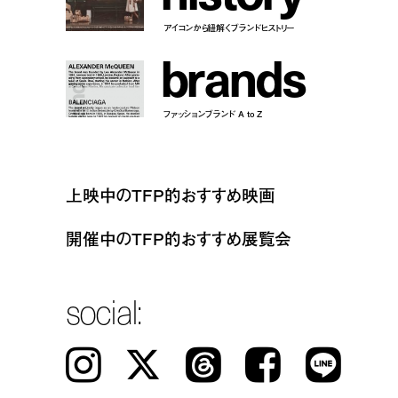
アイコンから紐解くブランドヒストリー
b
r
a
n
d
s
ファッションブランド A to Z
上映中のTFP的おすすめ映画
開催中のTFP的おすすめ展覧会
social:
Instagram
𝕏
Threads
Facebook
LINE