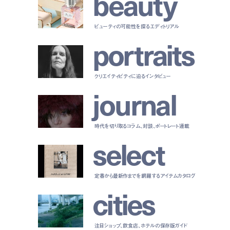
b
e
a
u
t
y
ビューティの可能性を探るエディトリアル
p
o
r
t
r
a
i
t
s
クリエイティビティに迫るインタビュー
j
o
u
r
n
a
l
時代を切り取るコラム、対談、ポートレート連載
s
e
l
e
c
t
定番から最新作までを網羅するアイテムカタログ
c
i
t
i
e
s
注目ショップ、飲食店、ホテルの保存版ガイド