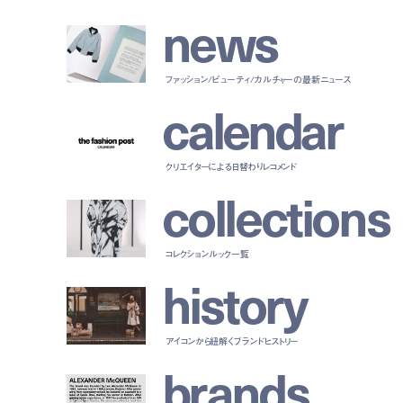
n
e
w
s
ファッション/ビューティ/カルチャーの最新ニュース
c
a
l
e
n
d
a
r
クリエイターによる日替わりレコメンド
c
o
l
l
e
c
t
i
o
n
s
コレクションルック一覧
h
i
s
t
o
r
y
アイコンから紐解くブランドヒストリー
b
r
a
n
d
s