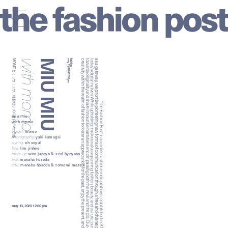
MIU MIU
MOMOとミュウミュウ。軽快なリズムとドラマの予感
with momo
may 13, 2026 12:00 pm
fashion
.
a
t
t
c
“
T
h
e
F
a
s
h
io
n
P
o
s
t
”
is
a
n
o
n
lin
e
f
a
s
h
io
n
m
e
d
ia
p
la
t
f
o
r
m
, e
s
t
a
b
lis
h
e
d
in
2
0
1
2
. B
y
h
a
r
n
e
s
s
in
g
t
h
e
p
o
w
e
r
o
f
v
is
u
a
ls
s
a
g
a
t
e
w
a
y
, w
e
p
r
io
r
it
iz
e
p
io
n
e
e
r
in
g
n
e
w
f
o
r
m
s
o
f
c
o
m
m
u
n
ic
a
t
io
n
t
h
r
o
u
g
h
a
f
r
e
e
a
n
d
d
iv
e
r
s
e
p
la
t
f
o
r
m
t
h
a
t
is
u
n
iq
u
e
ly
t
a
ilo
r
e
d
t
o
o
d
a
y
's
d
ig
it
a
l n
a
t
iv
e
s
. W
h
ile
u
p
h
o
ld
in
g
t
im
e
le
s
s
v
a
lu
e
s
s
p
a
n
n
in
g
f
a
s
h
io
n
, b
e
a
u
t
y
, a
n
d
c
u
lt
u
r
e
, o
u
r
m
is
s
io
n
is
t
o
s
h
in
e
a
lig
h
t
o
n
a
t
t
it
u
d
e
s
o
w
a
r
d
s
o
r
ig
in
a
lit
y
a
n
d
s
h
a
r
e
in
n
o
v
a
t
iv
e
n
a
r
r
a
t
iv
e
s
e
n
c
o
m
p
a
s
s
in
g
b
o
t
h
t
h
e
n
e
w
a
n
d
t
h
e
o
ld
. O
u
r
g
o
a
l is
t
o
a
r
c
h
iv
e
a
n
d
t
r
a
n
s
m
it
r
e
a
t
iv
it
y
w
it
h
in
t
h
e
r
e
a
lm
o
f
f
a
s
h
io
n
t
o
f
o
s
t
e
r
a
n
a
p
p
r
e
c
ia
t
io
n
f
o
r
t
h
e
p
a
s
t
, e
n
jo
y
t
h
e
p
r
e
s
e
n
t
, a
n
d
m
o
v
e
f
o
r
w
a
r
d
in
t
o
t
h
e
f
u
t
u
r
e
miu miu
with momo
model:
momo
photography:
yuki kumagai
styling:
oh soyul
hair:
lim jinhee
make up:
won jungyo & seol hyeyoon
text:
manaha hosoda
edit:
manaha hosoda & tomomi matsui
may 13, 2026 12:00 pm