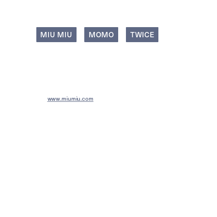
MIU MIU
MOMO
TWICE
問い合わせ先
MIU MIU – ミュウミュウ クライアントサービス／0120-45-1993
HP:
www.miumiu.com
miu miu
with momo
model:
momo
photography:
yuki kumagai
styling:
oh soyul
hair:
lim jinhee
make up:
won jungyo & seol hyeyoon
text:
manaha hosoda
edit:
manaha hosoda & tomomi matsui