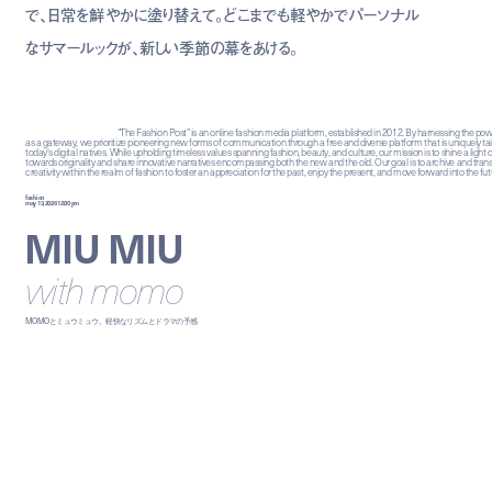
で、日常を鮮やかに塗り替えて。どこまでも軽やかでパーソナル
なサマールックが、新しい季節の幕をあける。
“The Fashion Post” is an online fashion media platform, established in 2012. By harnessing the powe
as a gateway, we prioritize pioneering new forms of communication through a free and diverse platform that is uniquely tai
today's digital natives. While upholding timeless values spanning fashion, beauty, and culture, our mission is to shine a light 
towards originality and share innovative narratives encompassing both the new and the old. Our goal is to archive and tran
creativity within the realm of fashion to foster an appreciation for the past, enjoy the present, and move forward into the fut
fashion
may 13, 2026 12:00 pm
MIU MIU
with momo
MOMOとミュウミュウ。軽快なリズムとドラマの予感
「ヴィヴァン」バッグ ¥594,000、トップス
¥462,000、シャツ ¥148,000、スカート
¥660,000、スカーフ ¥100,100／すべて
MIU MIU (ミュウミュウ)