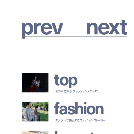
p
r
e
v
n
e
x
t
t
o
p
世界が広がる、ファッションメディア
f
a
s
h
i
o
n
デジタルで表現するファッションストーリー