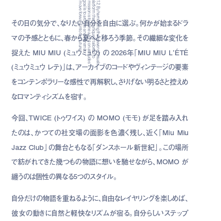
その日の気分で、なりたい自分を自由に選ぶ。何かが始まるドラ
マの予感とともに、春から夏へと移ろう季節。その繊細な変化を
捉えた MIU MIU (ミュウミュウ) の 2026年「MIU MIU L’ÉTÉ
(ミュウミュウ レテ)」は、アーカイブのコードやヴィンテージの要素
をコンテンポラリーな感性で再解釈し、さりげない明るさと控えめ
なロマンティシズムを宿す。
今回、TWICE (トゥワイス) の MOMO (モモ) が足を踏み入れ
たのは、かつての社交場の面影を色濃く残し、近く「Miu Miu
Jazz Club」の舞台ともなる「ダンスホール新世紀」。この場所
で紡がれてきた幾つもの物語に想いを馳せながら、MOMO が
纏うのは個性の異なる5つのスタイル。
自分だけの物語を重ねるように、自由なレイヤリングを楽しめば、
彼女の動きに自然と軽快なリズムが宿る。自分らしいステップ