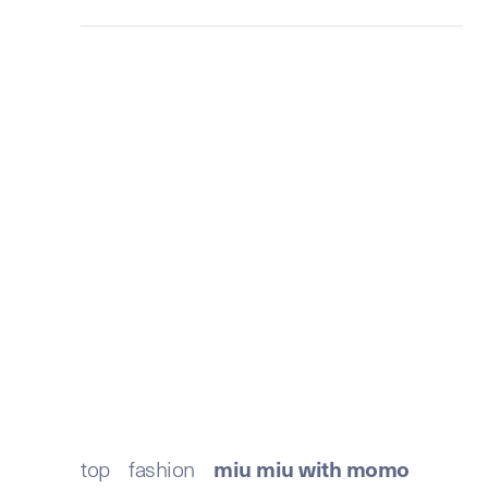
MIU MIU
with momo
MOMOとミュウミュウ。軽快
なリズムとドラマの予感
top
/
fashion
/
miu miu with momo