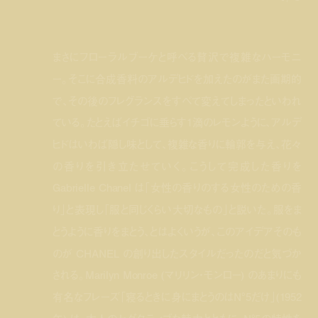
まさにフローラルブーケと呼べる贅沢で複雑なハーモニ
ー。そこに合成香料のアルデヒドを加えたのがまた画期的
で、その後のフレグランスをすべて変えてしまったといわれ
ている。たとえばイチゴに垂らす1滴のレモンように、アルデ
ヒドはいわば隠し味として、複雑な香りに輪郭を与え、花々
の香りを引き立たせていく。こうして完成した香りを
Gabrielle Chanel は「女性の香りのする女性のための香
り」と表現し「服と同じくらい大切なもの」と説いた。服をま
とうように香りをまとう、とはよくいうが、このアイデアそのも
のが CHANEL の創り出したスタイルだったのだと気づか
される。Marilyn Monroe (マリリン・モンロー) のあまりにも
有名なフレーズ「寝るときに身にまとうのはN°5だけ」(1952