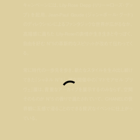
キャンペーンには、Lily-Rose Depp (リリー＝ローズ・デッ
プ) を起用。Jean-Paul Goude (ジャン=ポール・グード)
のディレクションによるファンタジックな世界が広がるなか、
高揚感に満ちた Lily-Roseの表情が生き生きと今っぽく、
自由を好む N°5の革新的なスピリットが改めて伝わってく
る。
常に時代の一歩先を歩き、新たなスタイルを生み出し続け
てきた「シャネル N°5」。現在開催中の「マドモアゼル プリ
ヴェ」展は、貴重なアーカイブを展示するのみならず、空間
そのものが N°5 の香りで満たされていて、 CHANELの世
界観に五感で浸ることのできる贅沢なイベントに仕上がっ
ている。