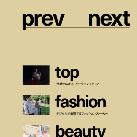
p
r
e
v
n
e
x
t
t
o
p
世界が広がる、ファッションメディア
f
a
s
h
i
o
n
デジタルで表現するファッションストーリー
b
e
a
u
t
y