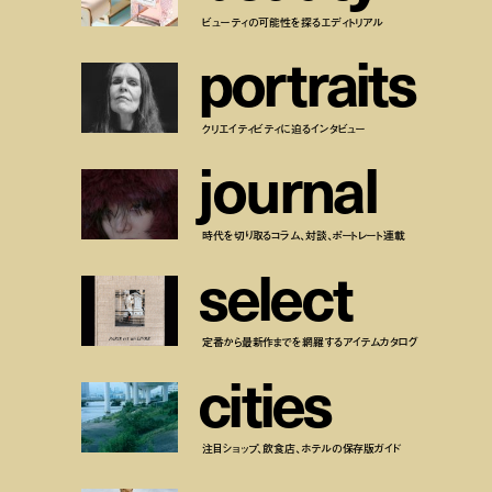
ビューティの可能性を探るエディトリアル
p
o
r
t
r
a
i
t
s
クリエイティビティに迫るインタビュー
j
o
u
r
n
a
l
時代を切り取るコラム、対談、ポートレート連載
s
e
l
e
c
t
定番から最新作までを網羅するアイテムカタログ
c
i
t
i
e
s
注目ショップ、飲食店、ホテルの保存版ガイド