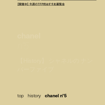
【開催中】 今週のTFP的おすすめ展覧会
chanel
n°5
【History】 シャネルの ナン
バーファイブ
top
/
history
/
chanel n°5