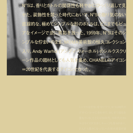
N°5は、香りとボトルの関係性も軽やかにひっくり返して見
せた。装飾性を競った時代において、N°5の飾り気のない
直線的な、極めてシンプルな形のボトルは、どこまでもピュ
アなイメージで逆に異彩を放った。1959年、N°5はそのシ
ンプルな佇まいのまま、MOMA美術館の恒久コレクション
入り。Andy Warhol (アンディ・ウォーホル) のシルクスクリ
ーン作品の題材としても人気を集め、CHANELのアイコン
＝20世紀を代表するアイコンとなった。
ミニマルな佇まいを守りつつ、N°5は時代の
デザインコードに合わせて、少しずつ変化を
重ねている。たとえば50年代、70年代のボト
ルはサイズが大きく、キャップも厚みがあり、
どんどん豊かになっていった時代背景が透