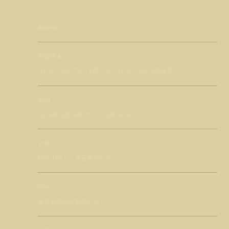
展覧会情報
展覧会名
マドモアゼル プリヴェ展 – ガブリエル シャネルの世界へ
会期
2019年10月19日 (土) ~ 12月1日 (日)
会場
B&C HALL – 天王洲アイル
住所
東京都品川区東品川 2-1-3