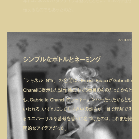
年) は、本人のセダクティブな魅力とともに、N°5の特性を
伝えるものでもあったのだ。
©CHANEL
シンプルなボトルとネーミング
「シャネル N°5」 の名前は、Ernest BeauxがGabrielle
Chanelに提示した試作品の中で5番目のものだったからと
も、Gabrielle Chanel のラッキーナンバーだったからとも
いわれる。いずれにしても世界中の誰もが一目で理解でき
るユニバーサルな番号を香りに名づけたのは、これまた発
明的なアイデアだった。