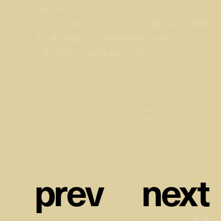
使い、さらにローズ ドゥ メ、ヴェチバー、イランイラン、サン
ダルウッド、ネロリ、トンカビーン…… 当時においては圧倒
的に多い80種以上の天然の香料をかけ合わせ、かつてな
く豊かなフローラルを生み出したのだった。
Sem (セム) によるシャネル N°5のための
作品 (1921年) ©CHANEL
p
r
e
v
n
e
x
t
1
/
6