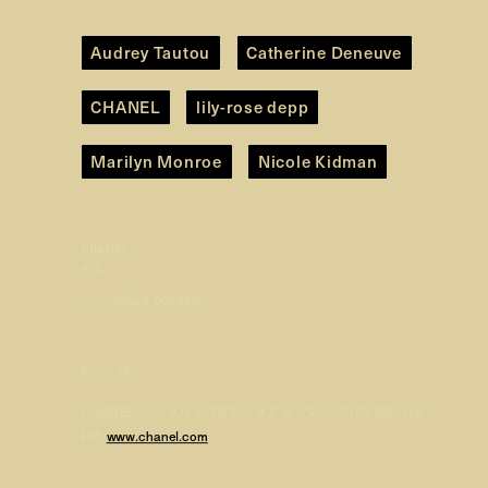
Audrey Tautou
Catherine Deneuve
CHANEL
lily-rose depp
Marilyn Monroe
Nicole Kidman
chanel
n°5
text:
miwa goroku
問い合わせ先
CHANEL - シャネル カスタマー ケア センター／0120-525-519
HP:
www.chanel.com