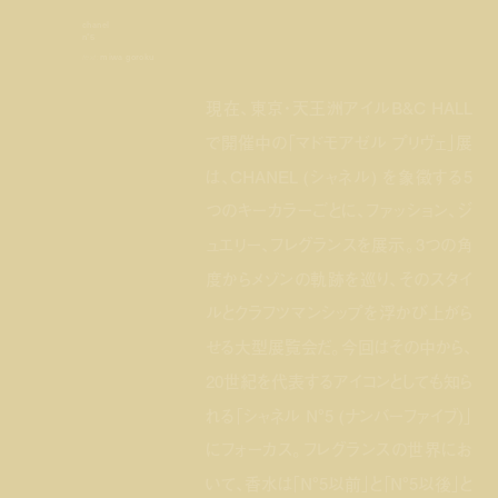
chanel
n°5
text:
miwa goroku
現在、東京・天王洲アイルB&C HALL
で開催中の「マドモアゼル プリヴェ」展
は、CHANEL (シャネル) を象徴する5
つのキーカラーごとに、ファッション、ジ
ュエリー、フレグランスを展示。3つの角
度からメゾンの軌跡を巡り、そのスタイ
ルとクラフツマンシップを浮かび上がら
せる大型展覧会だ。今回はその中から、
20世紀を代表するアイコンとしても知ら
れる「シャネル N°5 (ナンバーファイブ)」
にフォーカス。フレグランスの世界にお
いて、香水は「N°5以前」と「N°5以後」と