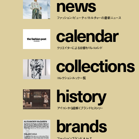
n
e
w
s
ファッション/ビューティ/カルチャーの最新ニュース
c
a
l
e
n
d
a
r
クリエイターによる日替わりレコメンド
c
o
l
l
e
c
t
i
o
n
s
コレクションルック一覧
h
i
s
t
o
r
y
アイコンから紐解くブランドヒストリー
b
r
a
n
d
s
ファッションブランド A to Z