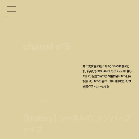
chanel n°5
第二次世界大戦におけるパリの解放のと
き、米兵たちはCHANELのブティックに押し
かけて、祖国で待つ妻や婚約者にN°5を持
ち帰った。N°5の名は一気に知れわたり、世
界的ベストセラーとなる
history
nov 19, 2019 12:00 pm
【History】 シャネルの ナンバーフ
ァイブ