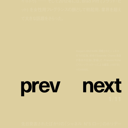
イ・トトゥ) …… そして2012年には、Brad Pitt (ブラッド・ピ
ット) を女性用フレグランスの顔として初起用、業界を超え
て大きな話題をさらった。
Harper’s BAZAARに掲載されたシャネル
N°5の広告。初めてGabrielle Chanel 自身
が香水の広告に登場した。Francois Kollar
(フランソワ・コラー) による撮影。(1937年)
p
r
e
v
n
e
x
t
©CHANEL
1
/
11
先日発表されたばかりの「シャネル N°5 ロー」のホリデー