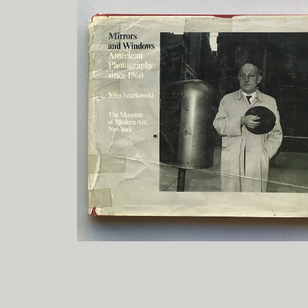
「Mirrors and Win
Photography Since 