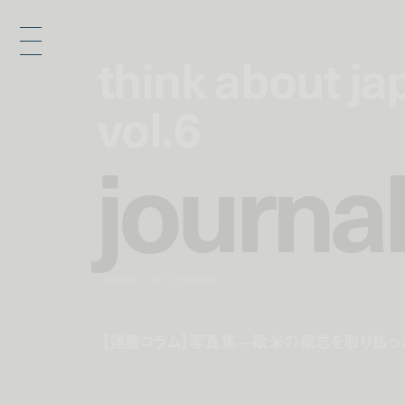
think about j
think about j
vol.6
vol.6
j
o
u
r
n
a
think about
oct 1, 2018 9:00 pm
【連載コラム】写真集—欧米の概念を取り払った