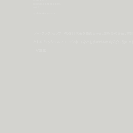
think about
japanese photo books
vol.6
by
daisuke yokota
アートブックショップ「POST」代表を務める傍ら、展覧会の企画、書籍の出版、
とするブックシェルフコーディネートなどを手がける中島佑介。彼の目
「写真集」。