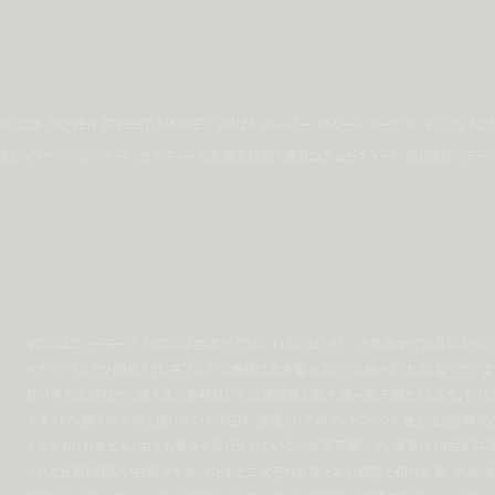
DOVER STREET MARKET GINZA (ドーバー ストリート マーケット ギンザ) をは
線からファッション、アート、カルチャーの起源を紐解く連載コラムがスタート。第6回目のテー
9月にはニューヨーク、10月には台湾とソウル、11月にはパリ….と世界中で毎月のように
トブックフェアが開催され、各フェアの規模は年を重ねるごとに徐々に大きくなっていま
作り手も出版社から個人まで多様化して出版部数も数十部～数千部とさまざま、刊行
るタイトル数は年々増え続けている今日は、表現としてのアートブックが最も活況な時代
えるかもしれません。中でも数多く刊行されているのが写真集です。写真は19世紀に
された比較的新しい技術ですが、もともと二次元性が高く本の構造と相性が良いため、