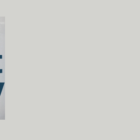
LUME
t
「来たるべき言葉のために」中平卓馬 著
v