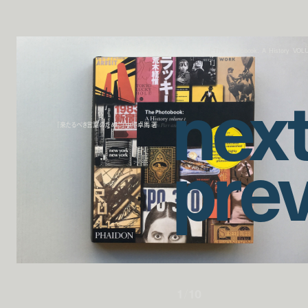
「The Photobook: A History VO
1」
n
e
x
「来たるべき言葉のために」中平卓馬 著
p
r
e
1
/
10