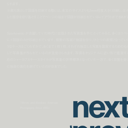
られます。
※裁ち落としで図版を印刷する際には、本文のサイズよりも3mm程度大きく印刷し、は
した部分を切り落とすことでページの端まで図版が印刷されているレイアウトができあが
Szarkowski が活躍していた時代に出版された写真集を手にとってみると、多くは１ペ
に１図版のみが印刷されています。複数の写真で物語を作り、ひとつの表現となってい
うなケースはごくわずかで、あくまで１枚１枚、それぞれ独立した写真を鑑賞するためのも
して写真集が作られているのが見受けられます。写真をオリジナルに近い形で鑑賞す
めのシャーカフスキー・スタイルが写真集の世界標準となっていた一方で、全く影響を受
に独自の進化を遂げていたのが日本でした。
n
e
x
「Mirrors and Windows: American
Photography Since 1960」