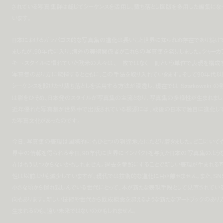
されている写真集群は総じてシーケンスを活用し、裁ち落とし図版を多用した編集にな
います。
日本におけるガラパゴス的な写真集の進化は長いこと世界に知られぬ存在であり続け
ましたが、90年代に入り、海外の美術関係者がこれらの写真集を発見しました。シャーカ
キー・スタイルに慣れていた欧米の人々は、一枚ではなく一冊という単位で表現を構成
写真集のあり方に驚愕するとともに、この手法を取り入れていきます。そして90年代以
シーケンスを設けたり裁ち落としを活用する方法が浸透し、現在では Szarkowski の
は影をひそめ、日本発のスタイルが写真集の主流となり、写真集の多様性が生まれまし
近年優れた写真集が世界中で出版されている根源には、戦後の日本で独自に進化し
た写真文化があったのです。
今日、写真集の表現は国際的にもひとつの到達地点にたどり着きました。どこにいて
界中の情報を得られる今日、90年代に世界にインパクトを与えた日本の写真集のよう
在はもう見つからないかもしれません。過去を参照にすることで新しい表現が生まれる
性は以前よりも減少していますが、現代では技術的な進化に目が離せません。また、SN
小さな頃から慣れ親しんでいる世代にとって、本が新たな表現手段として見直されてい
向もあります。新しい技術や世代から既成概念を超えるような新たなアートブックのあり
生まれるのも、遠い未来ではないのかもしれません。