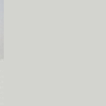
活躍
ディ
リカ
、美
落と
るの
グや
求め