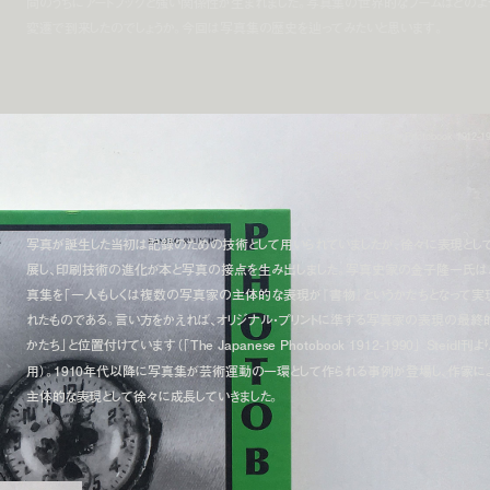
間のうちにアートブックと強い関係性が生まれました。写真集の世界的なブームはどのよ
変遷で到来したのでしょうか。今回は写真集の歴史を辿ってみたいと思います。
「The Japanese Photobook 1912-1
Steidl刊
写真が誕生した当初は記録のための技術として用いられていましたが、徐々に表現とし
展し、印刷技術の進化が本と写真の接点を生み出しました。写真史家の金子隆一氏は
真集を「一人もしくは複数の写真家の主体的な表現が『書物』というかたちとなって実
れたものである。言い方をかえれば、オリジナル・プリントに準ずる写真家の表現の最終
かたち」と位置付けています（「The Japanese Photobook 1912-1990」 Steidl刊
用）。1910年代以降に写真集が芸術運動の一環として作られる事例が登場し、作家に
主体的な表現として徐々に成長していきました。