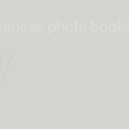
apanese photo book
apanese photo book
l
/
、ジャパニーズ フォトブック—