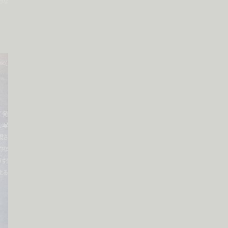
うな
990」
て発
、写
現さ
的な
より引
よる