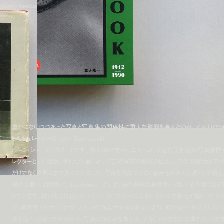
dows: American
1960」
豊かになりつつあった写真と写真集の関係性に重大な影響を与えたのが、アメリカで
したキュレーターの John Szarkowski
(ジョン・シャーカフスキー) です。彼は1962年からニューヨーク近代美術館の写真部門
レクターとして活躍、優れた企画によって芸術写真の領域を拡張し、その影響力はアメ
だけでなく世界にまで及んでいました。写真を画像ではなく独自性のある表現として捉え
術の文脈へと接続した Szarkowski ですが、彼の思想は写真集に対しても色濃く影を
しています。彼の考えに従うと、オリジナル・プリントにはそれぞれに作品性が備わってい
で、写真集でもオリジナル・プリントの作品性を損なわないように取り扱うべきで、トリミン
裁ち落としはもってのほか※、写真に何も手を加えることなくそのままに収録することが