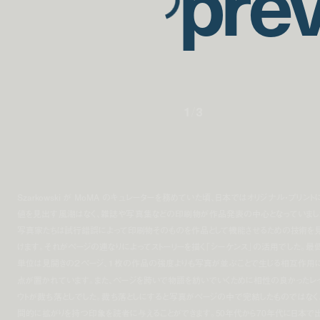
p
r
e
1
/
3
Szarkowski が MoMA のキュレーターを務めていた頃、日本ではオリジナル・プリント
値を見出す風潮はなく、雑誌や写真集などの印刷物が作品発表の中心となっていまし
写真家たちは試行錯誤によって印刷物そのものを作品として機能させるための技術を
けます。それがページの連なりによってストーリーを描く「シーケンス」の活用でした。最
単位は見開きの２ページ、１枚の作品の強度よりも写真が並ぶことで生じる相互作用
点が置かれています。また、ページを跨いで物語を紡いでいくために相性の良かったレ
ウトが裁ち落としでした。裁ち落としにすると写真がページの中で完結したものではなく
間的に拡がりを持つ印象を読者に与えることができます。50年代から70年代に日本で