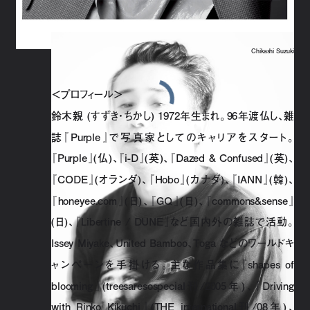
Chikashi Suzuki
＜プロフィール＞
鈴木親 (すずき・ちかし) 1972年生まれ。96年渡仏し、雑
誌『Purple』で写真家としてのキャリアをスタート。
『Purple』(仏)、『i-D』(英)、『Dazed & Confused』(英)、
『CODE』(オランダ)、『Hobo』(カナダ)、『IANN』(韓)、
『honeyee.com』(日)、『GQ』(日)、『commons&sense』
(日)、『Libertine / DUNE』など国内外の雑誌で活動。
Issey Miyake、United Bamboo、Toga などのワールドキ
ャンペーンを手掛ける。主な作品集に『shapes of
blooming』(treesaresospecial刊/2005年)、『Driving
with Rinko Kikuchi』(THE international刊/08年)、