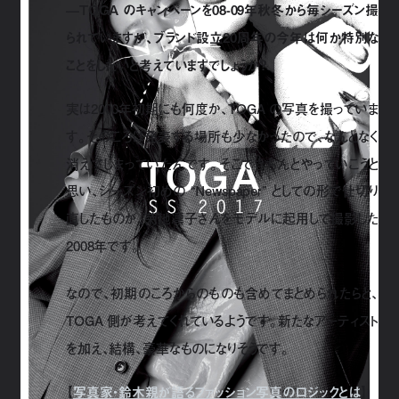
—TOGA のキャンペーンを08-09年秋冬から毎シーズン撮
られていますが、ブランド設立20周年の今年は何か特別な
ことをしたいと考えていますでしょうか？
実は2000年初期にも何度か、TOGA の写真を撮っていま
す。そのころは発表する場所も少なかったので、なんとなく
消えてしまっていたんです。そこできちんとやっていこうと
思い、シーズン初めの “Newspaper” としての形で仕切り
直したものが、菊地凛子さんをモデルに起用して撮影した
2008年です。
なので、初期のころからのものも含めてまとめられたらと、
TOGA 側が考えてくれているようです。新たなアーティスト
を加え、結構、豪華なものになりそうです。
【
写真家・鈴木親が語るファッション写真のロジックとは
】