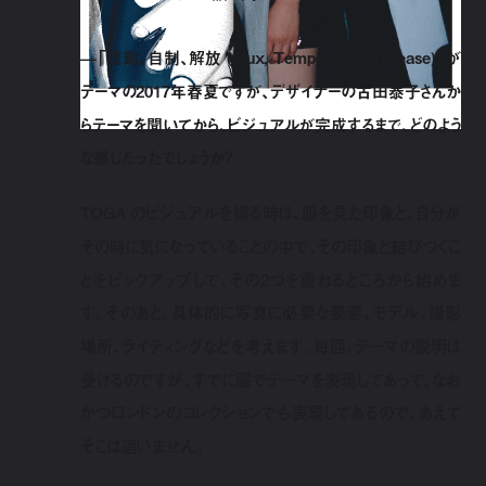
—「流動、自制、解放 (Flux, Temperance, Release)」が
テーマの2017年春夏ですが、デザイナーの古田泰子さんか
らテーマを聞いてから、ビジュアルが完成するまで、どのよう
な感じだったでしょうか？
TOGA のビジュアルを撮る時は、服を見た印象と、自分が
その時に気になっていることの中で、その印象と結びつくこ
とをピックアップして、その2つを重ねるところから始めま
す。そのあと、具体的に写真に必要な要素、モデル、撮影
場所、ライティングなどを考えます。毎回、テーマの説明は
受けるのですが、すでに服でテーマを表現してあって、なお
かつロンドンのコレクションでも表現してあるので、あえて
そこは追いません。