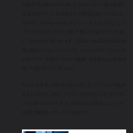
1990年代の終わりから同じようなカルチャー系の雑誌に
作品が出ていて、五木田さんの作品は知っていました。
2000年に Poetry of sex (ポエトリー・オブ・セックス) という
ブランドを手がけていた (故) 千葉さんが会わせてくれまし
て、それから交流があります。TOGA の古田さんも同じ時
期に紹介してもらっていたので、3人ともそのころからの付
き合いです。初期の TOGA は結構、五木田さんの作品を
使って服を作っていましたね。
TOGA は今年、20周年を迎えます。そこでブランドの歴史
を入れられたらと思い、タイミング的に忙しすぎてむずかし
いとは思ったのですが、五木田さんに打診をしたんです。
本当に素晴らしいアーティストなので。