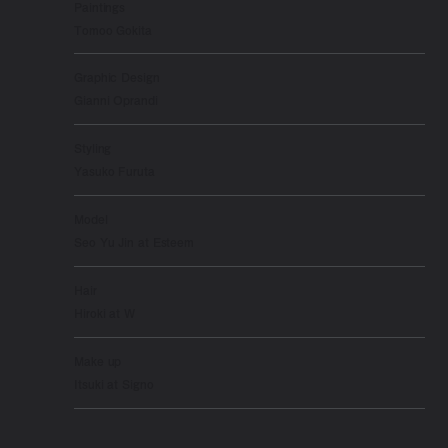
Paintings
Tomoo Gokita
Graphic Design
Gianni Oprandi
Styling
Yasuko Furuta
Model
Seo Yu Jin at Esteem
Hair
Hiroki at W
Make up
Itsuki at Signo