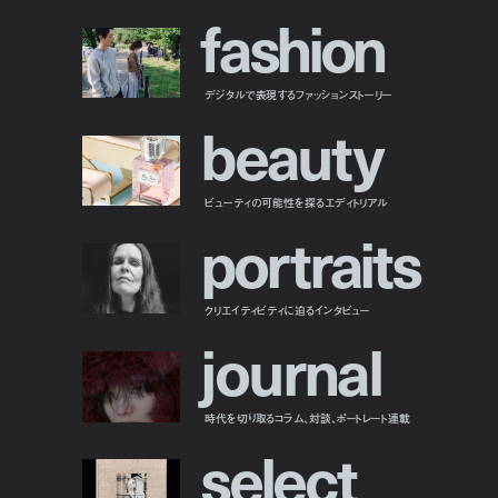
f
a
s
h
i
o
n
デジタルで表現するファッションストーリー
b
e
a
u
t
y
ビューティの可能性を探るエディトリアル
p
o
r
t
r
a
i
t
s
クリエイティビティに迫るインタビュー
j
o
u
r
n
a
l
時代を切り取るコラム、対談、ポートレート連載
s
e
l
e
c
t