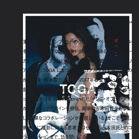
© TOGA
東京のファッションブランドのうち、キャンペーンビジュアル
を打ち出す数少ないブランドのひとつである TOGA (トー
ガ)。そして同ブランドのルックブックから雑誌のエディトリ
アルまで、TOGA にまつわるビジュアル全般を手がけるの
が写真家・鈴木親だ。今回の2017年春夏ビジュアルも、
前回に引き続き『Purple (パープル)』誌のアートディレクシ
ョンを手がける Gianni Oprandi (ジャンニ・オプランディ)
がグラフィックデザインを担当。画家の五木田智央も参加
し、豪華なコラボレーションが実現している。そこで今回、
鈴木氏に撮影に対する思考プロセスから五木田氏とのコ
ラボレーションまで、話を聞いてみた。