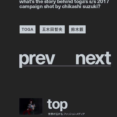
what's the story behind toga's s/s 2017
campaign shot by chikashi suzuki?
TOGA
五木田智央
鈴木親
p
r
e
v
n
e
x
t
t
o
p
世界が広がる、ファッションメディア