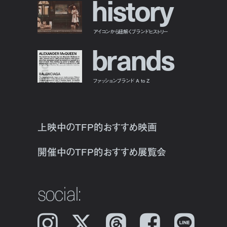
h
i
s
t
o
r
y
アイコンから紐解くブランドヒストリー
b
r
a
n
d
s
ファッションブランド A to Z
上映中のTFP的おすすめ映画
開催中のTFP的おすすめ展覧会
social:
Instagram
𝕏
Threads
Facebook
LINE