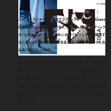
@ TOGA
—先シーズンから引き続きグラフィックデザインは Gianni
Oprandi さんが担当しています。『Purple』のアートディレク
ターも務める彼ですが、海外に向けてビジュアルを発信す
るにあたって、勉強・参考になる、またはすごいと思った点
はありますでしょうか？
僕の写真には広告的な強さがないので、そこを Gianni の
グラフィックで補ってもらっています。写真的に良いもの
は、一枚もののポスターにすると良くも悪くも、ファッション
や広告の世界だと地味に見えてしまいがちです (美術展
のポスターとファッションの広告を比べてもらうとわかりや
すいです)。