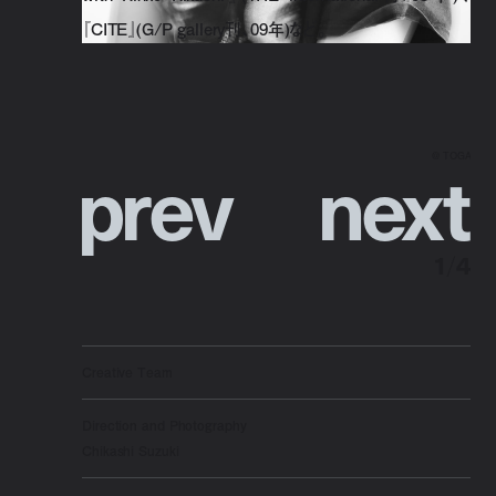
『CITE』(G/P gallery刊、09年)など。
p
r
e
v
n
e
x
t
@ TOGA
1
/
4
Creative Team
Direction and Photography
Chikashi Suzuki