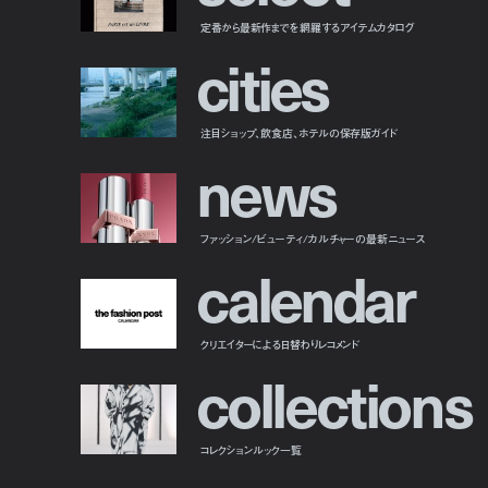
定番から最新作までを網羅するアイテムカタログ
c
i
t
i
e
s
注目ショップ、飲食店、ホテルの保存版ガイド
n
e
w
s
ファッション/ビューティ/カルチャーの最新ニュース
c
a
l
e
n
d
a
r
クリエイターによる日替わりレコメンド
c
o
l
l
e
c
t
i
o
n
s
コレクションルック一覧