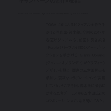
キャンペーンの制作秘話
what's the story behind toga's s/s 2017 campaign shot by chikashi suzuki?
TOGA にまつわるビジュアル全般を手
がける写真家・鈴木親。今回の2017年
春夏ビジュアルも、前回に引き続き
『Purple (パープル)』誌のアートディレ
クションを手がける Gianni Oprandi
(ジャンニ・オプランディ) がグラフィック
デザインを担当。画家の五木田智央も
参加し、豪華なコラボレーションが実現
している。そこで今回、鈴木氏に撮影に
対する思考プロセスから五木田氏との
コラボレーションまで、話を聞いてみた。