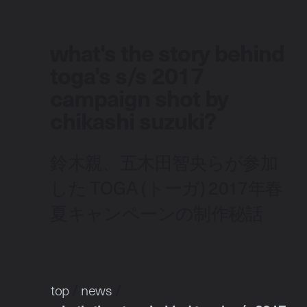
what's the story behind
toga's s/s 2017
campaign shot by
chikashi suzuki?
鈴木親、五木田智央らが参加
した TOGA (トーガ) 2017年春
夏キャンペーンの制作秘話
top
/
news
/