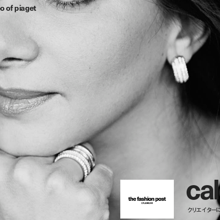
o of piaget
c
a
l
クリエイター