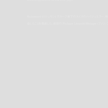
chai nouri appointed as the new ceo of piaget
Richemont (リシュモン) グループ傘下のスイスのハイジュエラー、時計メ
命したことを発表した。前任の Philippe Léopold-Metzger 