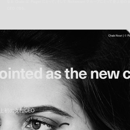
なお Chabi は Piaget にとって、そして Richemont グループにとって史上初の
CEO となる。
Chabi Nouri | © Pi
pointed as the new 
上初の女性CEO