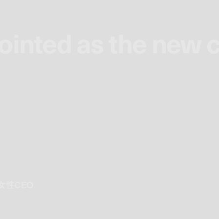
pointed as the new 
pointed as the new 
女性CEO