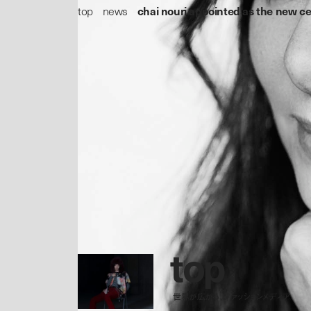
top
/
news
/
chai nouri appointed as the new ce
Chabi Nouri
piaget
Richemont
p
r
e
v
t
o
p
世界が広がる、ファッションメディア