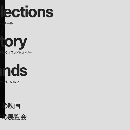
l
e
c
t
i
o
n
s
ルック一覧
t
o
r
y
紐解くブランドヒストリー
a
n
d
s
ンド A to Z
すめ映画
すめ展覧会