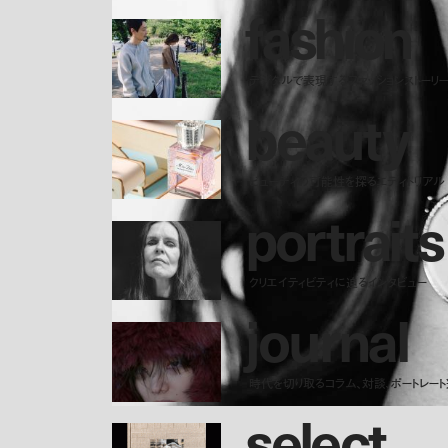
f
a
s
h
i
o
n
デジタルで表現するファッションストーリ
b
e
a
u
t
y
ビューティの可能性を探るエディトリアル
p
o
r
t
r
a
i
t
s
クリエイティビティに迫るインタビュー
j
o
u
r
n
a
l
時代を切り取るコラム、対談、ポートレー
s
e
l
e
c
t