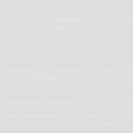
ーカーの Piaget (ピアジェ) は1日、最高経営責任者に Chabi Nouri (シャビー・ノウリ) 
(フィリップ・レオポルド=メッツガー) は18年の勤務を経て、3月31日を以って退任する。
Richemont (リシュモン) グループ傘下のスイスのハイジュエラー、時計メーカーの Piag
(ピアジェ) は1日、最高経営責任者に Chabi Nouri (シャビー・ノウリ) を任命したことを
した。前任の Philippe Léopold-Metzger (フィリップ・レオポルド=メッツガー) は1
勤務を経て、3月31日を以って退任する。
スイス人の Chabi Nouri は2014年に同ブランドのインターナショナル・マーケティング
ールス マネージャーとして参画、それ以前には Cartier (カルティエ) のスイス支社にて
年、グローバル本社にて8年間ハイジュエリーグループ・マネジャー、インターナショナル・
ール・エリア・ マネージャー、マーチャンダイジング・マネジャーとして経験を積んできた。