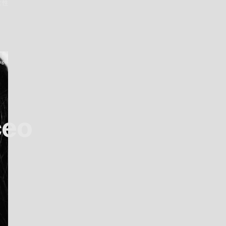
女性
aget
ceo