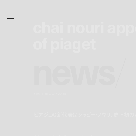
chai nouri ap
chai nouri ap
of piaget
of piaget
n
e
w
s
/
news
apr 3, 2017 6:54 pm
ピアジェの新代表はシャビー・ノウリ、史上初の