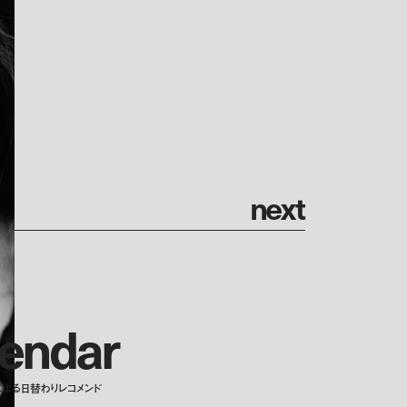
n
e
x
t
e
n
d
a
r
による日替わりレコメンド