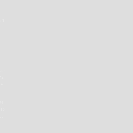
を任
et
発表
8年の
＆セ
10
リテ