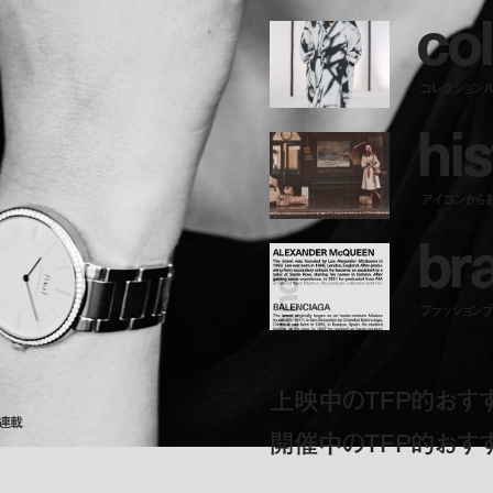
c
o
l
ー
コレクション
h
i
s
アイコンから
b
r
ファッションブラ
上映中のTFP的おす
ト連載
開催中のTFP的おす