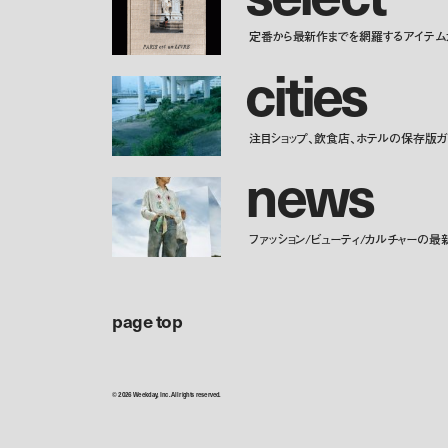
定番から最新作までを網羅するアイテム
c
i
t
i
e
s
注目ショップ、飲食店、ホテルの保存版ガ
n
e
w
s
ファッション/ビューティ/カルチャーの最
page top
© 2026 Weekday, Inc. All rights reserved.