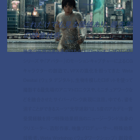
Reserved.
これだけでも見る価値あり、最先端
の映像技術
映像の視覚効果を手がけたのは『ロード・オブ・ザ・リング』
シリーズや『アバター』のモーションキャプチャーによるCG
キャラクターの創造で、VFXの進化を担ってきた Weta
Desital (ウェタ デジタル)。生物を模したロボットを使って
撮影する最先端のアニマトロニクスや、ミニチュアワークな
どを融合させたサイバーパンク表現に注目。中でも、姿を
消すことができるスーツ“光学迷彩”は、5度のアカデミー賞
受賞経験を持つ特殊効果担当のニュージーランド出身の
クリエーター、造形作家、映像プロデューサー、特殊効果
技術者、Weta Workshop (ウェタワークショップ) 創設者