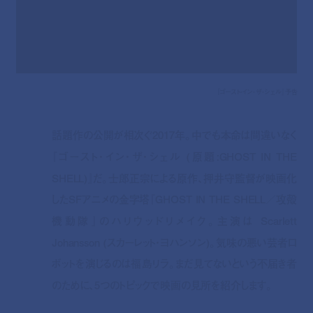
『ゴースト・イン・ザ・シェル』予告
話題作の公開が相次ぐ2017年。中でも本命は間違いなく
『ゴースト・イン・ザ・シェル (原題:GHOST IN THE
SHELL)』だ。士郎正宗による原作、押井守監督が映画化
したSFアニメの金字塔『GHOST IN THE SHELL／攻殻
機動隊』のハリウッドリメイク。主演は Scarlett
Johansson (スカーレット・ヨハンソン)。気味の悪い芸者ロ
ボットを演じるのは福島リラ。まだ見てないという不届き者
のために、5つのトピックで映画の見所を紹介します。