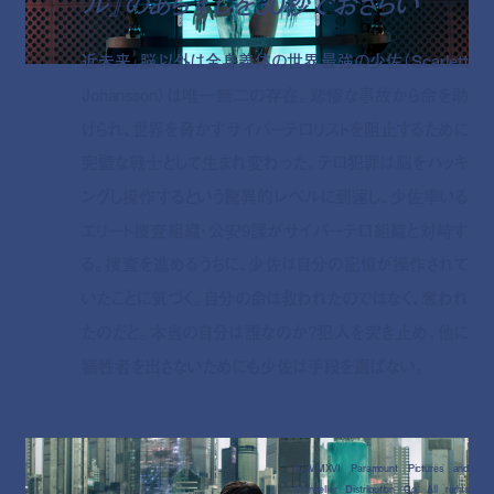
ル』のあらすじを30秒でおさらい
近未来、脳以外は全身義体の世界最強の少佐（Scarlett
Johansson）は唯一無二の存在。悲惨な事故から命を助
けられ、世界を脅かすサイバーテロリストを阻止するために
完璧な戦士として生まれ変わった。テロ犯罪は脳をハッキ
ングし操作するという驚異的レベルに到達し、少佐率いる
エリート捜査組織・公安9課がサイバーテロ組織と対峙す
る。捜査を進めるうちに、少佐は自分の記憶が操作されて
いたことに気づく。自分の命は救われたのではなく、奪われ
たのだと。本当の自分は誰なのか？犯人を突き止め、他に
犠牲者を出さないためにも少佐は手段を選ばない。
(C)MMXVI Paramount Pictures and
Storyteller Distribution Co. All rights