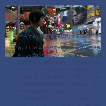
© MMXVI Paramount Pictures and
Storyteller Distribution Co. All rights
Reserved.
そもそも『攻殻機動隊』って？
始まりは1989年の士郎正宗によるSF漫画『攻殻機動
隊』。この漫画を原作としたアニメや小説、ゲームまで、時
代設定や主人公 草薙素子 のキャラクター設定、ストーリ
ーなど多くの相違点を持つ多くの作品が作られてきた。中
でも著名なのは押井守監督による映画『GHOST IN
THE SHELL/攻殻機動隊』であろう。Wachowski (ウォシ
ャウスキー) 姉妹に多大な影響を与え、『マトリックス』シリ
ーズの製作陣に参考として見せたのもその映画だ。今回
の『ゴースト・イン・ザ・シェル』は押井守による映画の実写