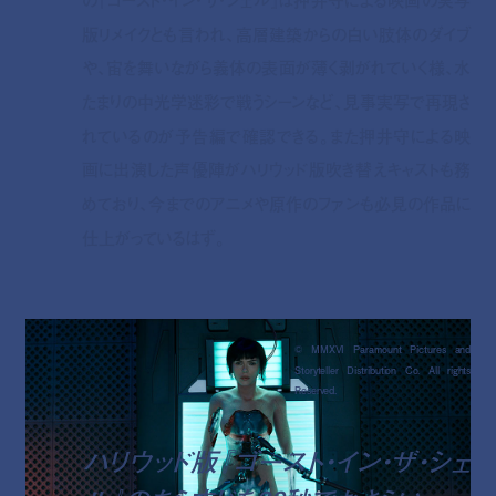
版リメイクとも言われ、高層建築からの白い肢体のダイブ
や、宙を舞いながら義体の表面が薄く剥がれていく様、水
たまりの中光学迷彩で戦うシーンなど、見事実写で再現さ
れているのが予告編で確認できる。また押井守による映
画に出演した声優陣がハリウッド版吹き替えキャストも務
めており、今までのアニメや原作のファンも必見の作品に
仕上がっているはず。
© MMXVI Paramount Pictures and
Storyteller Distribution Co. All rights
Reserved.
ハリウッド版『ゴースト・イン・ザ・シェ