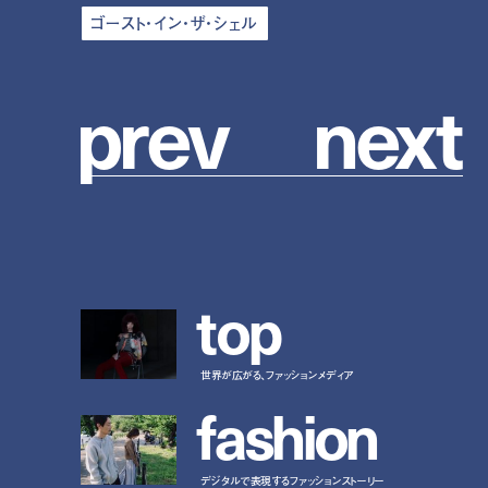
ゴースト・イン・ザ・シェル
p
r
e
v
n
e
x
t
t
o
p
世界が広がる、ファッションメディア
f
a
s
h
i
o
n
デジタルで表現するファッションストーリー