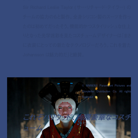
Sir Richard Leslie Taylor (サー・リチャード・テイラー) の
チームの協力のもと製作。全身シリコン製のスーツを作っ
たのは初めてだったそう。機能的かつスタイリッシュな仕上
りとなった光学迷彩を見たコスチュームデザイナーは「まさ
に衣装にとっての新たなテクノロジーだろう。これを着た
Johansson は魅力的だ」と絶賛。
© MMMXVI Paramount Pictures and
Storyteller Distribution Co. All rights
Reserved
これぞハリウッド、絢爛豪華なコスチ
ューム