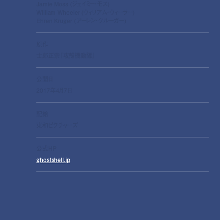
Jamie Moss (ジェイミー・モス)
William Wheeler (ウィリアム・ウィーラー)
Ehren Kruger (アーレン・クルーガー)
原作
士郎正宗『攻殻機動隊』
公開日
2017年4月7日
配給
東和ピクチャーズ
公式HP
ghostshell.jp