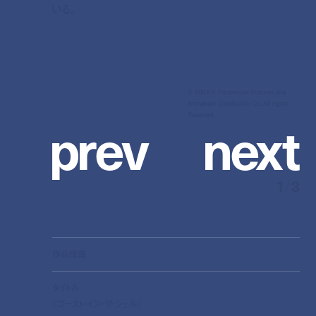
いる。
© MMXVI Paramount Pictures and
Storyteller Distribution Co. All rights
p
r
e
v
n
e
x
t
Reserved.
1
/
3
作品情報
タイトル
『ゴースト・イン・ザ・シェル』