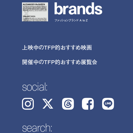
b
r
a
n
d
s
ファッションブランド A to Z
上映中のTFP的おすすめ映画
開催中のTFP的おすすめ展覧会
social:
Instagram
𝕏
Threads
Facebook
LINE
search: