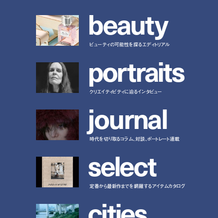
b
e
a
u
t
y
ビューティの可能性を探るエディトリアル
p
o
r
t
r
a
i
t
s
クリエイティビティに迫るインタビュー
j
o
u
r
n
a
l
時代を切り取るコラム、対談、ポートレート連載
s
e
l
e
c
t
定番から最新作までを網羅するアイテムカタログ
c
i
t
i
e
s