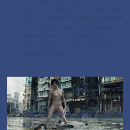
の中のマシーンが露わになるマスクは、当初シリコンも考
えられていたそうだが髪も含めて硬質なものに。芸者ロボ
ットという名にふさわしい妖艶さと不気味さを兼ね備えた。
特別映像では、衣装について語る監督や Bart と Kurt、ま
た福島リラがマスクと衣装を身に纏い、実際に演じている
場面も見ることができる。
© MMXVI Paramount Pictures and
Storyteller Distribution Co. All rights
Reserved.
日本人キャストが大活躍、注目のキ
ャスト