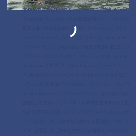
本作品で最も注目されたことの一つは、主演 Scarlett
Johansson をはじめとする豪華俳優陣だろう。本作品の
重要人物である革命家のクゼ役に『ドリーマーズ』や『ファ
ニーゲーム U.S.A.』などで怪演をみせた Michael Pitt
(マイケル・ピット)、少佐が最も信頼を寄せる同僚ともいう
べきバトー役には、『LUCY／ルーシー』でも Scarlett
Johansson と共演した Pilou Asbæk (ピルー・アスベッ
ク)、映画オリジナルキャラクターであるオウレイ博士役に、
フランスの大女優として知らない人はいないであろう
Juliette Binoche (ジュリエット・ビノシュ) 。また日本からは
監督として先日レジオン・ドヌール勲章を受章するなど世
界的評価を受けるビートたけし、『SAYURI』でハリウッドデ
ビューも果たしている日本を代表する女優 桃井かおり、モ
デル、女優として世界で名を知られる福島リラが出演して