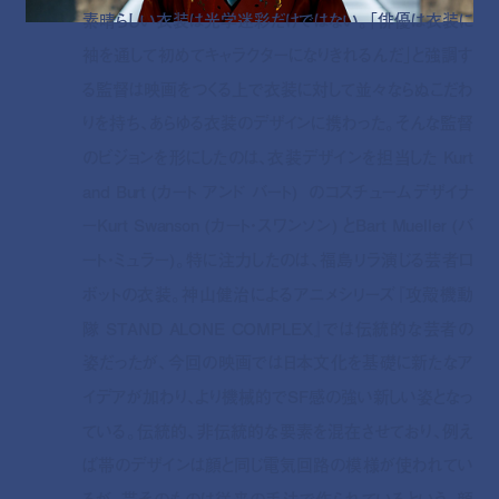
素晴らしい衣装は光学迷彩だけではない。「俳優は衣装に
袖を通して初めてキャラクターになりきれるんだ」と強調す
る監督は映画をつくる上で衣装に対して並々ならぬこだわ
りを持ち、あらゆる衣装のデザインに携わった。そんな監督
のビジョンを形にしたのは、衣装デザインを担当した Kurt
and Burt (カート アンド バート) のコスチュームデザイナ
ーKurt Swanson (カート・スワンソン) とBart Mueller (バ
ート・ミュラー)。特に注力したのは、福島リラ演じる芸者ロ
ボットの衣装。神山健治によるアニメシリーズ『攻殻機動
隊 STAND ALONE COMPLEX』では伝統的な芸者の
姿だったが、今回の映画では日本文化を基礎に新たなア
イデアが加わり、より機械的でSF感の強い新しい姿となっ
ている。伝統的、非伝統的な要素を混在させており、例え
ば帯のデザインは顔と同じ電気回路の模様が使われてい
るが、帯そのものは従来の手法で作られているという。顔