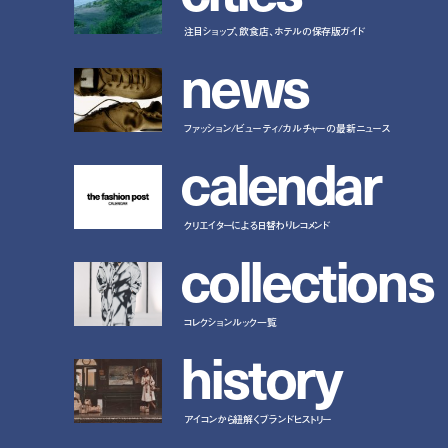
注目ショップ、飲食店、ホテルの保存版ガイド
n
e
w
s
ファッション/ビューティ/カルチャーの最新ニュース
c
a
l
e
n
d
a
r
クリエイターによる日替わりレコメンド
c
o
l
l
e
c
t
i
o
n
s
コレクションルック一覧
h
i
s
t
o
r
y
アイコンから紐解くブランドヒストリー