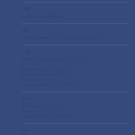
原題
『GHOST IN THE SHELL』
監督
Rupert Sanders (ルパート・サンダース)『スノーホワイト』
出演
Scarlett Johansson (スカーレット・ヨハンソン)
ビートたけし
Michael Pitt (マイケル・ピット)
Pilou Asbæk (ピルー・アスベック)
Chin Han (チン・ハン)
Juliette Binoche (ジュリエット・ビノシュ)
製作
Avi Arad (アヴィ・アラッド)
Ari Arad (アリ・アラッド)
Steven Paul (スティーヴン・ポール)
脚本