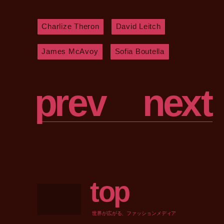
Charlize Theron
David Leitch
James McAvoy
Sofia Boutella
p
r
e
v
n
e
x
t
t
o
p
世界が広がる、ファッションメディア