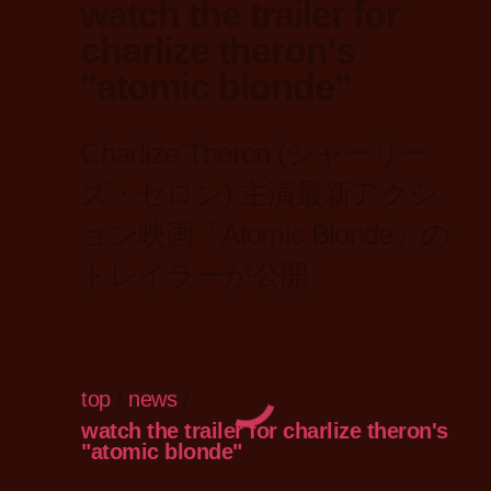
watch the trailer for
charlize theron's
"atomic blonde"
Charlize Theron (シャーリー
ズ・セロン) 主演最新アクシ
ョン映画『Atomic Blonde』の
トレイラーが公開
top
/
news
/
watch the trailer for charlize theron's
"atomic blonde"