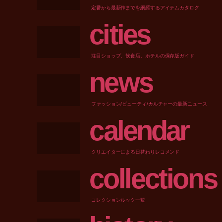
定番から最新作までを網羅するアイテムカタログ
c
i
t
i
e
s
注目ショップ、飲食店、ホテルの保存版ガイド
n
e
w
s
ファッション/ビューティ/カルチャーの最新ニュース
c
a
l
e
n
d
a
r
クリエイターによる日替わりレコメンド
c
o
l
l
e
c
t
i
o
n
s
コレクションルック一覧