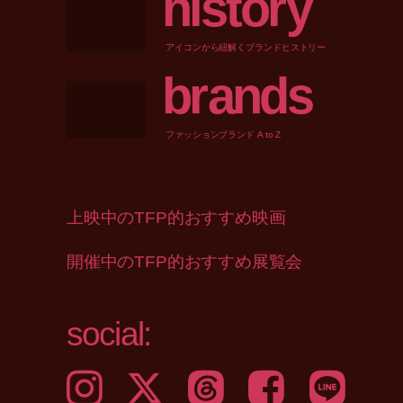
h
i
s
t
o
r
y
アイコンから紐解くブランドヒストリー
b
r
a
n
d
s
ファッションブランド A to Z
上映中のTFP的おすすめ映画
開催中のTFP的おすすめ展覧会
social:
Instagram
𝕏
Threads
Facebook
LINE