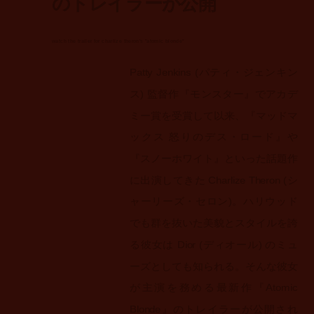
のトレイラーが公開
watch the trailer for charlize theron's "atomic blonde"
Patty Jenkins (パティ・ジェンキン
ス) 監督作『モンスター』でアカデ
ミー賞を受賞して以来、『マッドマ
ックス 怒りのデス・ロード』や
『スノーホワイト』といった話題作
に出演してきた Charlize Theron (シ
ャーリーズ・セロン)。ハリウッド
でも群を抜いた美貌とスタイルを誇
る彼女は Dior (ディオール) のミュ
ーズとしても知られる。そんな彼女
が主演を務める最新作『Atomic
Blonde』のトレイラーが公開され