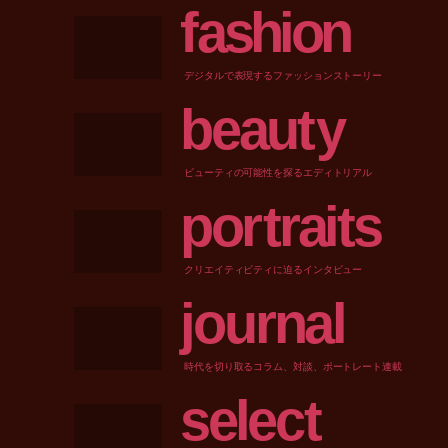
f
a
s
h
i
o
n
デジタルで表現するファッションストーリー
b
e
a
u
t
y
ビューティの可能性を探るエディトリアル
p
o
r
t
r
a
i
t
s
クリエイティビティに迫るインタビュー
j
o
u
r
n
a
l
時代を切り取るコラム、対談、ポートレート連載
s
e
l
e
c
t