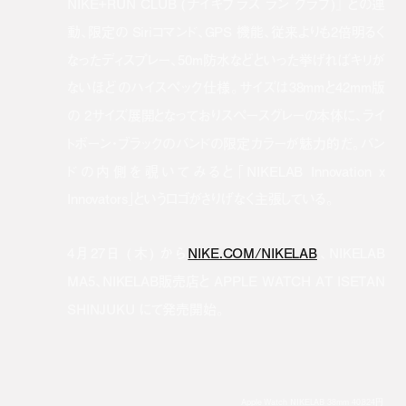
NIKE+RUN CLUB (ナイキプラス ラン クラブ)』 との連
動、限定の Siriコマンド、GPS 機能、従来よりも2倍明るく
なったディスプレー、50m防水などといった挙げればキリが
ないほどのハイスペック仕様。サイズは38mmと42mm版
の 2サイズ展開となっておりスペースグレーの本体に、ライ
トボーン・ブラックのバンドの限定カラーが魅力的だ。バン
ドの内側を覗いてみると「NIKELAB Innovation x
Innovators」というロゴがさりげなく主張している。
4月27日 (木) から
NIKE.COM/NIKELAB
、NIKELAB
MA5、NIKELAB販売店と APPLE WATCH AT ISETAN
SHINJUKU にて発売開始。
Apple Watch NIKELAB 38mm 40,824円