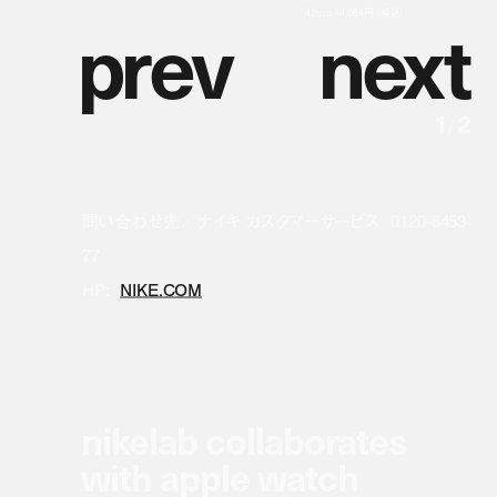
p
r
e
v
n
e
x
t
／42mm 44,064円 (税込)
1
/
2
問い合わせ先／ナイキ カスタマーサービス 0120-6453-
77
HP:
NIKE.COM
nikelab collaborates
with apple watch