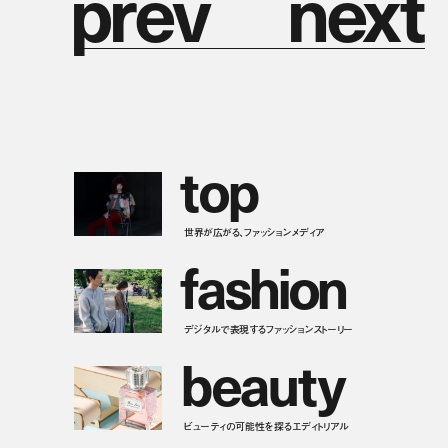
p
r
e
v
n
e
x
t
t
o
p
世界が広がる、ファッションメディア
f
a
s
h
i
o
n
デジタルで表現するファッションストーリー
b
e
a
u
t
y
ビューティの可能性を探るエディトリアル