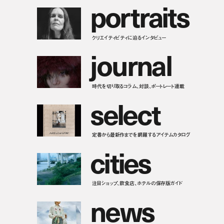
p
o
r
t
r
a
i
t
s
クリエイティビティに迫るインタビュー
j
o
u
r
n
a
l
時代を切り取るコラム、対談、ポートレート連載
s
e
l
e
c
t
定番から最新作までを網羅するアイテムカタログ
c
i
t
i
e
s
注目ショップ、飲食店、ホテルの保存版ガイド
n
e
w
s