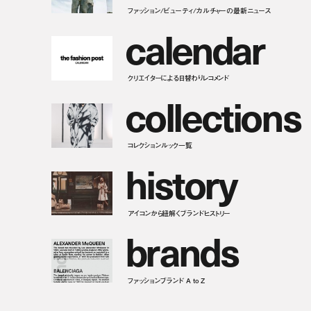
ファッション/ビューティ/カルチャーの最新ニュース
c
a
l
e
n
d
a
r
クリエイターによる日替わりレコメンド
c
o
l
l
e
c
t
i
o
n
s
コレクションルック一覧
h
i
s
t
o
r
y
アイコンから紐解くブランドヒストリー
b
r
a
n
d
s
ファッションブランド A to Z