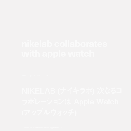
nikelab collaborates
with apple watch
news
apr 22, 2017 12:00 pm
NIKELAB (ナイキラボ) 次なるコ
ラボレーションは Apple Watch
(アップルウォッチ)
nikelab collaborates with apple watch