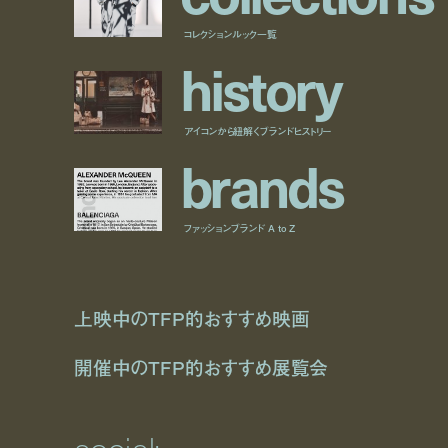
コレクションルック一覧
h
i
s
t
o
r
y
アイコンから紐解くブランドヒストリー
b
r
a
n
d
s
ファッションブランド A to Z
上映中のTFP的おすすめ映画
開催中のTFP的おすすめ展覧会