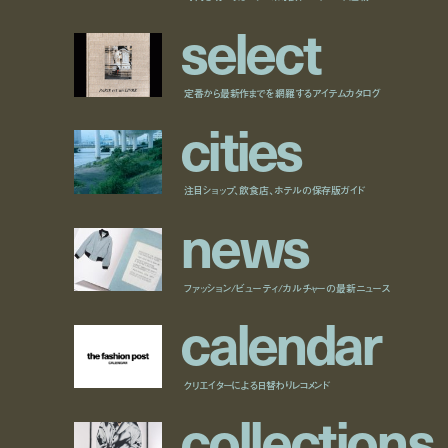
s
e
l
e
c
t
定番から最新作までを網羅するアイテムカタログ
c
i
t
i
e
s
注目ショップ、飲食店、ホテルの保存版ガイド
n
e
w
s
ファッション/ビューティ/カルチャーの最新ニュース
c
a
l
e
n
d
a
r
クリエイターによる日替わりレコメンド
c
o
l
l
e
c
t
i
o
n
s