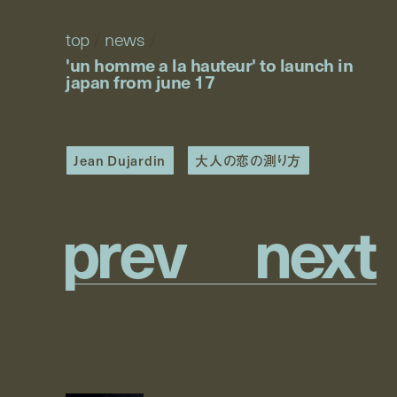
top
/
news
/
'un homme a la hauteur' to launch in
japan from june 17
Jean Dujardin
大人の恋の測り方
p
r
e
v
n
e
x
t