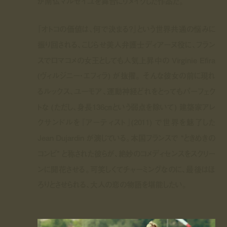
が南仏マルセイユを舞台にリメイクした作品だ。
「オトコの価値は、何で決まる？」という世界共通の悩みに
振り回される、こじらせ美人弁護士ディアーヌ役に、フラン
スでロマコメの女王としても人気上昇中の Virginie Efira
(ヴィルジニー・エフィラ) が抜擢。 そんな彼女の前に現れ
るルックス、ユーモア、運動神経どれをとってもパーフェク
トな (ただし、身長136㎝という弱点を除いて) 建築家アレ
クサンドルを『アーティスト』(2011) で世界を魅了した
Jean Dujardin が演じている。本国フランスで “ときめきの
コンビ” と称された彼らが、絶妙のコメディセンスをスクリー
ンに開花させる。可笑しくてチャーミングなのに、最後はほ
ろりとさせられる、大人の恋の物語を堪能したい。