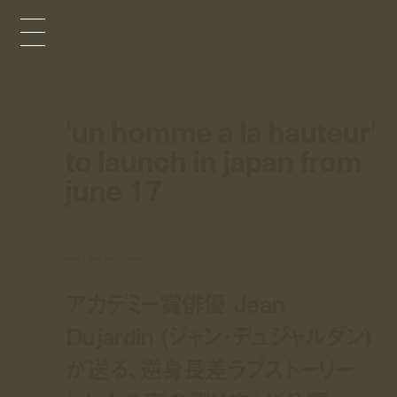
'un homme a la hauteur'
to launch in japan from
june 17
news
jun 5, 2017 12:00 pm
アカデミー賞俳優 Jean
Dujardin (ジャン・デュジャルダン)
が送る、逆身長差ラブストーリー