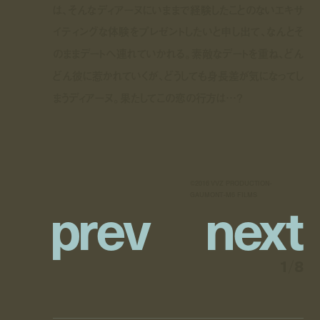
は、そんなディアーヌにいままで経験したことのないエキサ
イティングな体験をプレゼントしたいと申し出て、なんとそ
のままデートへ連れていかれる。素敵なデートを重ね、どん
どん彼に惹かれていくが、どうしても身長差が気になってし
まうディアーヌ。果たしてこの恋の行方は…？
©2016 VVZ PRODUCTION-
p
r
e
v
n
e
x
t
GAUMONT-M6 FILMS
1
/
8