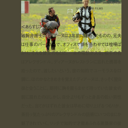
©2016 VVZ PRODUCTION-
GAUMONT-M6 FILMS
＜あらすじ＞
敏腕弁護士のディアーヌは３年前に離婚したものの、元夫
は仕事のパートナーで、オフィスで顔を合わせては喧嘩ば
かり。そんな彼女のもとに、一本の電話が入る。相手の名
はアレクサンドル。ディアーヌがレストランに忘れた携帯を
拾ったので、渡したいという。彼の知的でユーモラスな口
調に、ほのかなときめきを覚えたディアーヌは、さっそく翌日
彼と会うことに。期待に胸を膨らませて待っていた彼女の
前に現れたのはしかし、自分よりもずっと身長の低い男性
だった。当てがはずれた彼女は早めに切り上げるつもりが、
茶目っ気たっぷりのアレクサンドルの話術にいつのまにか
魅了されていく。リッチで知的で才能あふれる建築家の彼