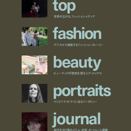
t
o
p
世界が広がる、ファッションメディア
f
a
s
h
i
o
n
デジタルで表現するファッションストーリー
b
e
a
u
t
y
ビューティの可能性を探るエディトリアル
p
o
r
t
r
a
i
t
s
クリエイティビティに迫るインタビュー
j
o
u
r
n
a
l
時代を切り取るコラム、対談、ポートレート連載