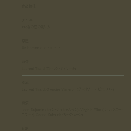
作品情報
タイトル
おとなの恋の測り方
原題
Un homme a la hauteur
監督
Laurent Tirard (ローラン・ティラール)
脚本
Laurent Tirard、Gregoire Vigneron (グレゴワール・ビニュロン)
出演
Jean Dujardin (ジャン・デュジャルダン)、Virginie Efira (ヴィルジニー・
エフィラ)、Cedric Kahn (セドリック・カーン)
配給