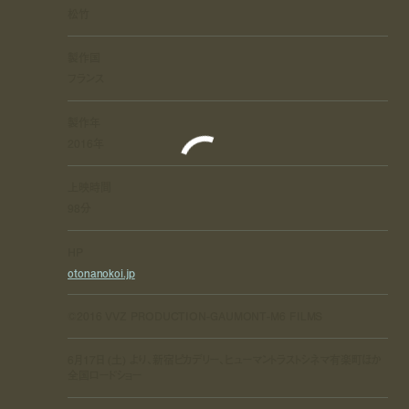
松竹
製作国
フランス
製作年
2016年
上映時間
98分
HP
otonanokoi.jp
©2016 VVZ PRODUCTION-GAUMONT-M6 FILMS
6月17日 (土) より、新宿ピカデリー、ヒューマントラストシネマ有楽町ほか
全国ロードショー