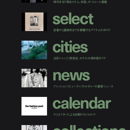
時代を切り取るコラム、対談、ポートレート連載
s
e
l
e
c
t
定番から最新作までを網羅するアイテムカタログ
c
i
t
i
e
s
注目ショップ、飲食店、ホテルの保存版ガイド
n
e
w
s
ファッション/ビューティ/カルチャーの最新ニュース
c
a
l
e
n
d
a
r
クリエイターによる日替わりレコメンド