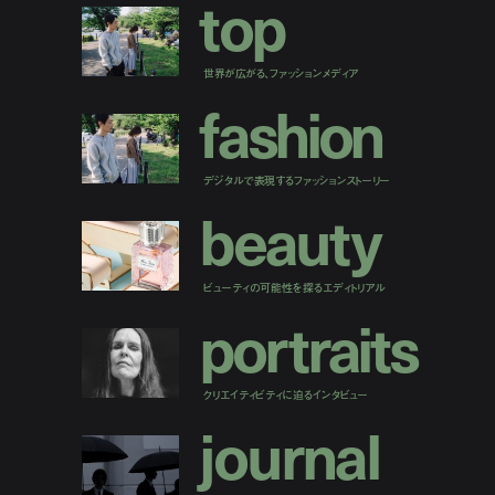
t
o
p
世界が広がる、ファッションメディア
f
a
s
h
i
o
n
デジタルで表現するファッションストーリー
b
e
a
u
t
y
ビューティの可能性を探るエディトリアル
p
o
r
t
r
a
i
t
s
クリエイティビティに迫るインタビュー
j
o
u
r
n
a
l