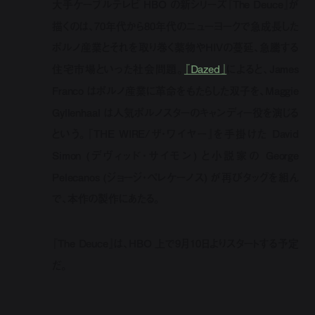
大手ケーブルテレビ HBO の新シリーズ『The Deuce』が
描くのは、70年代から80年代のニューヨークで急成長した
ポルノ産業とそれを取り巻く薬物やHIVの蔓延、急騰する
住宅市場といった社会問題。
『Dazed』
によると、James
Franco はポルノ産業に革命をもたらした双子を、Maggie
Gyllenhaal は人気ポルノスターのキャンディー役を演じる
という。『THE WIRE/ザ・ワイヤー』を手掛けた David
Simon (デヴィッド・サイモン) と小説家の George
Pelecanos (ジョージ・ペレケーノス) が再びタッグを組ん
で、本作の製作にあたる。
『The Deuce』は、HBO 上で9月10日よりスタートする予定
だ。