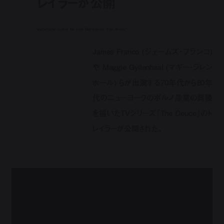
レイラーが公開
watch the trailer for new hbo series "the deuce"
James Franco (ジェームズ・フランコ)
や Maggie Gyllenhaal (マギー・ジレン
ホール) らが出演する70年代から80年
代のニューヨークのポルノ産業の興隆
を描いたTVシリーズ『The Deuce』のト
レイラーが公開された。