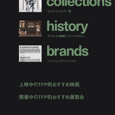
c
o
l
l
e
c
t
i
o
n
s
コレクションルック一覧
h
i
s
t
o
r
y
アイコンから紐解くブランドヒストリー
b
r
a
n
d
s
ファッションブランド A to Z
上映中のTFP的おすすめ映画
開催中のTFP的おすすめ展覧会