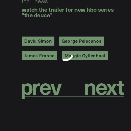
top
/
news
/
watch the trailer for new hbo series
"the deuce"
David Simon
George Pelecanos
James Franco
Maggie Gyllenhaal
p
r
e
v
n
e
x
t