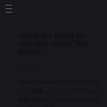
watch the trailer for
new hbo series "the
deuce"
news
jun 11, 2017 9:00 pm
James Franco (ジェームズ・フラ
ンコ) 出演、ニューヨークのポルノ
産業を描いた『The Deuce』のト