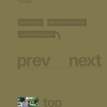
"lucky"
David Lynch
Harry Dean Stanton
John Carroll Lynch
p
r
e
v
n
e
x
t
t
o
p