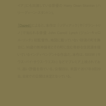
イア』にも出演している俳優の Harry Dean Stanton (ハ
リー・ディーン・スタントン)。
『Dazed』
によると、本作は 『ゾディアック』や『グラン・トリ
ノ』で知られる俳優 John Carroll Lynch (ジョン・キャロ
ル・リンチ) 初監督作。地図に載っていない砂漠の町を舞
台に、90歳の無神論者とその町に住む奇妙な住民達を描
いているインディペンデントな作品だ。本作は、SXSW (サ
ウス・バイ・サウス・ウエスト) などでプレミア上映されてお
り、高い評価を得ている。公開日は、米国で2017年9月29
日。日本での公開は未定となっている。