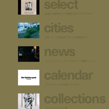
s
e
l
e
c
t
定番から最新作までを網羅するアイテムカタログ
c
i
t
i
e
s
注目ショップ、飲食店、ホテルの保存版ガイド
n
e
w
s
ファッション/ビューティ/カルチャーの最新ニュース
c
a
l
e
n
d
a
r
クリエイターによる日替わりレコメンド
c
o
l
l
e
c
t
i
o
n
s
コレクションルック一覧