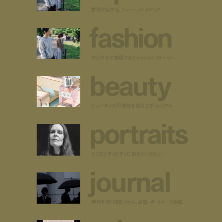
世界が広がる、ファッションメディア
f
a
s
h
i
o
n
デジタルで表現するファッションストーリー
b
e
a
u
t
y
ビューティの可能性を探るエディトリアル
p
o
r
t
r
a
i
t
s
クリエイティビティに迫るインタビュー
j
o
u
r
n
a
l
時代を切り取るコラム、対談、ポートレート連載