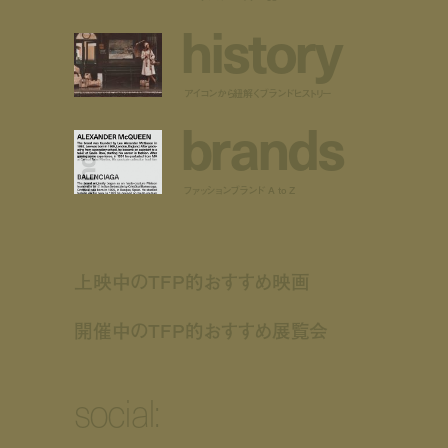
h
i
s
t
o
r
y
アイコンから紐解くブランドヒストリー
b
r
a
n
d
s
ファッションブランド A to Z
上映中のTFP的おすすめ映画
開催中のTFP的おすすめ展覧会
social: