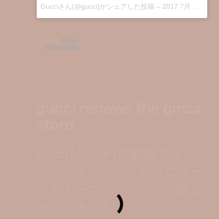
Gucciさん(@gucci)がシェアした投稿
–
2017 7月 20 4:05午前 PDT
Instagram:
@gucci
HP:
www.gucci.com
gucci renews the ginza
store
Gucci (グッチ) の銀座フラッ
グシップショップがリニュー
アルオープン、ショップ限定
のアイテムも