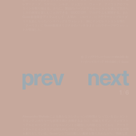
レザーグッズ、ラゲージ、シルク、ジュエリー、ウォッチ、アイウェアのフル
ラインを取り揃える。さらに、製品のパーソナライゼーションを通じて自分ら
しさの表現を楽しむことのできる「GUCCI DIY」プログラムも展開する。また
Gucci 銀座限定アイテムとして、人気の「シルヴィ」にフラワーエンブロイダ
リーをあしらったハンドバッグとウォレット、旅にインピレーションを得た
「クーリエ」に Gucci 銀座オリジナルのパッチをまとったラゲージやウォレッ
トが登場した。
左: ジップアラウンドウォレット ¥94,000 右:
p
r
e
v
n
e
x
t
トップハンドルバッグ ¥410,000 | ©︎ Gucci
1
/
6
Alessandro Michele による新たなコレクションの特徴となっているエレガント
でコンテンポラリーな折衷主義と共鳴するように、伝統とモダン、インダスト
リアルとロマンティックなエレメントが融合した内観となっており、アーキテ
クチャーとインテリアは控えめなデザインで、心地よくリラックスできる空間
を創りだしている。Gucci ならではの美しい素材を取り入れながら、明確な意