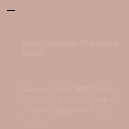
gucci renews the ginza
store
news
jul 22, 2017 10:00 am
Gucci (グッチ) の銀座フラッグシ
ップショップがリニューアルオープ
ン、ショップ限定のアイテムも
gucci renews the ginza store