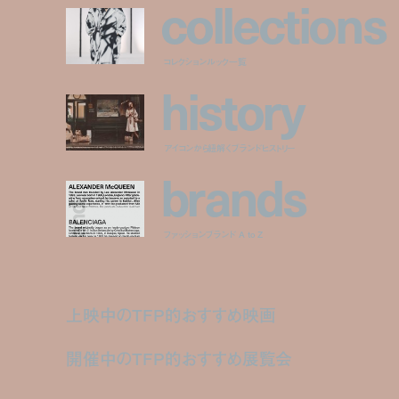
c
o
l
l
e
c
t
i
o
n
s
コレクションルック一覧
h
i
s
t
o
r
y
アイコンから紐解くブランドヒストリー
b
r
a
n
d
s
ファッションブランド A to Z
上映中のTFP的おすすめ映画
開催中のTFP的おすすめ展覧会