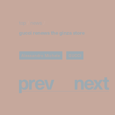
top
/
news
/
gucci renews the ginza store
Alessandro Michele
GUCCI
p
r
e
v
n
e
x
t