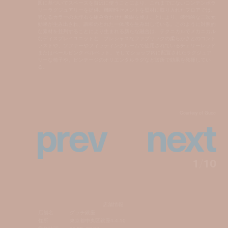
図に基づいてスペースを贅沢に使うことにより、これまでにないコンテンポラ
リーラグジュアリーを提供。機能性セメントを壁材に取り入れたフロアでは、
異なるカラーの大理石を組み合わせた象眼を施すことにより、装飾的な三次元
効果が生み出され、調和のとれた一体感を生み出している。このように対照的
な素材を並列することにより生まれる新たな融合は、テクニカルでメカニカル
なディスプレイユニットと、プレシャスなファブリックの柔らかさとのコント
ラストや、ソファーやフィッティングルームで使用されているチェリーレッド
またはペールピンク ベルベット、そしてショップ内に配置されたラグジュア
リーな椅子や、ビンテージのオリエンタルラグなど随所で効果を発揮してい
る。
p
r
e
v
n
e
x
t
Courtesy of Gucci
1
/
10
店舗情報
店舗名
グッチ銀座
住所
東京都中央区銀座4-4-10