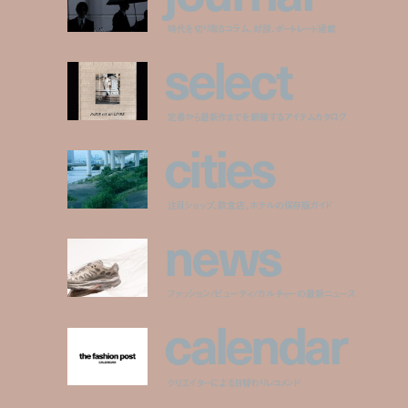
時代を切り取るコラム、対談、ポートレート連載
s
e
l
e
c
t
定番から最新作までを網羅するアイテムカタログ
c
i
t
i
e
s
注目ショップ、飲食店、ホテルの保存版ガイド
n
e
w
s
ファッション/ビューティ/カルチャーの最新ニュース
c
a
l
e
n
d
a
r
クリエイターによる日替わりレコメンド