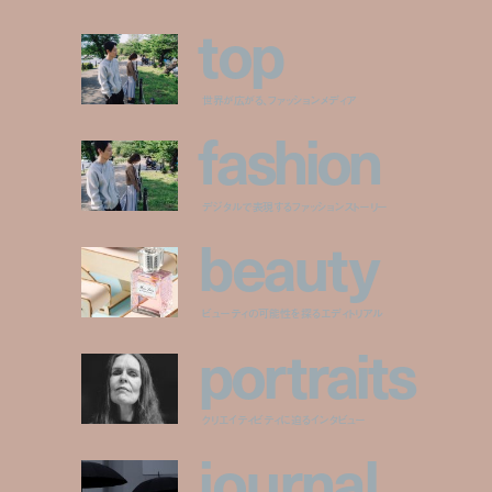
t
o
p
世界が広がる、ファッションメディア
f
a
s
h
i
o
n
デジタルで表現するファッションストーリー
b
e
a
u
t
y
ビューティの可能性を探るエディトリアル
p
o
r
t
r
a
i
t
s
クリエイティビティに迫るインタビュー
j
o
u
r
n
a
l