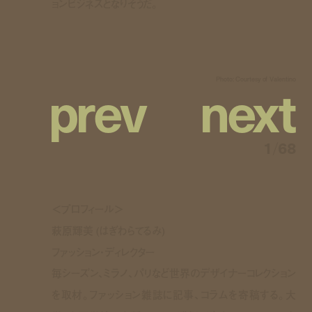
ョンビジネスとなりそうだ。
p
r
e
v
n
e
x
t
Photo: Courtesy of Valentino
1
/
68
＜プロフィール＞
萩原輝美 (はぎわらてるみ)
ファッション・ディレクター
毎シーズン、ミラノ、パリなど世界のデザイナーコレクション
を取材。ファッション雑誌に記事、コラムを寄稿する。大