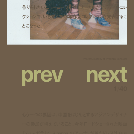
作りをしたいニューヨークデザイナーたちがクチュールコレ
クションで、いち早く2018年春夏コレクションを発表するこ
とになった。
p
r
e
v
n
e
x
t
Photo: Courtesy of Proenza Schouler
1
/
40
もう一つの要因は、中国をはじめとするアジアンデザイナ
ーの参加が増えていること。今年ロードショーされた映画
『メット・ガラ』で Rihanna (リアーナ) が着たドレスは Guo