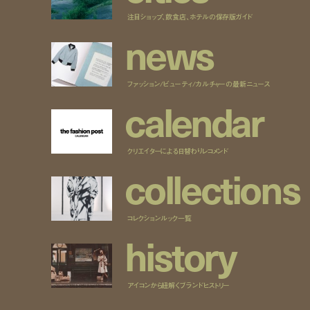
注目ショップ、飲食店、ホテルの保存版ガイド
n
e
w
s
ファッション/ビューティ/カルチャーの最新ニュース
c
a
l
e
n
d
a
r
クリエイターによる日替わりレコメンド
c
o
l
l
e
c
t
i
o
n
s
コレクションルック一覧
h
i
s
t
o
r
y
アイコンから紐解くブランドヒストリー