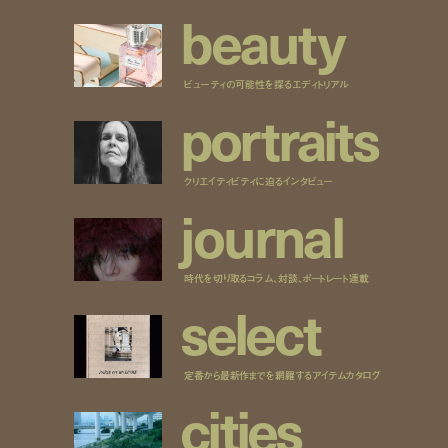
b
e
a
u
t
y
ビューティの可能性を探るエディトリアル
p
o
r
t
r
a
i
t
s
クリエイティビティに迫るインタビュー
j
o
u
r
n
a
l
時代を切り取るコラム、対談、ポートレート連載
s
e
l
e
c
t
定番から最新作までを網羅するアイテムカタログ
c
i
t
i
e
s