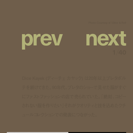
p
r
e
v
n
e
x
t
Photo: Courtesy of Viktor & Rolf
1
/
40
Dice Kayek (ディーチェ カヤック) は20年以上プレタポル
テを続けてきた。90年代、プレタのショーで見せた服がすぐ
にファストファッションの店で売られていた。「絶対、コピー
されない服を作りたい」それがクオリティと技を込めたクチ
ュールコレクションでの発表につながった。