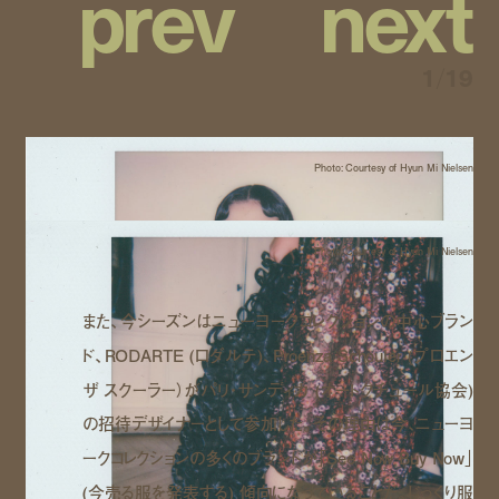
p
r
e
v
n
e
x
t
1
/
19
Photo: Courtesy of Hyun Mi Nielsen
Photo: Courtesy of Hyun Mi Nielsen
また、今シーズンはニューヨークコレクションの中心ブラン
ド、RODARTE (ロダルテ)、Proenza Schouler (プロエン
ザ スクーラー）がパリ・サンディカ (オートクチュール協会)
の招待デザイナーとして参加した。その理由は今、ニューヨ
ークコレクションの多くのブランドが「See Now Buy Now」
(今売る服を発表する) 傾向になっていることだ。じっくり服