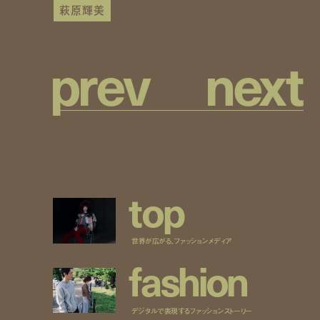
萩原輝美
p
r
e
v
n
e
x
t
t
o
p
世界が広がる、ファッションメディア
f
a
s
h
i
o
n
デジタルで表現するファッションストーリー