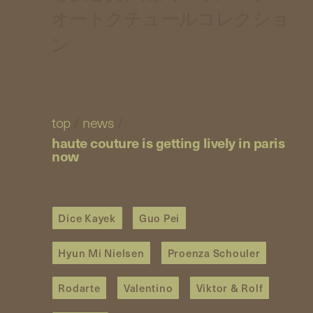
オートクチュールコレクショ
ン
top
/
news
/
haute couture is getting lively in paris
now
Dice Kayek
Guo Pei
Hyun Mi Nielsen
Proenza Schouler
Rodarte
Valentino
Viktor & Rolf