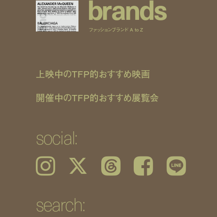
b
r
a
n
d
s
ファッションブランド A to Z
上映中のTFP的おすすめ映画
開催中のTFP的おすすめ展覧会
social:
Instagram
𝕏
Threads
Facebook
LINE
search: