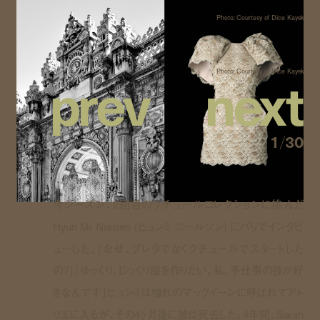
Photo: Courtesy of Dice Kayek
p
r
e
v
n
e
x
t
Photo: Courtesy of Dice Kayek
1
/
30
今シーズン、2回目のクチュールコレクションに挑んだ
Hyun Mi Nielsen (ヒュンミ ニールソン) にパリでインタビ
ューした。「なぜ、プレタでなくクチュールでスタートした
の？」「ゆっくり、じっくり服を作りたい。私、手仕事の技が好
きなんです」ヒュンミは憧れのマックイーンに呼ばれてアト
リエに入るが、その4ヶ月後に彼は死去した。4年間、Sarah