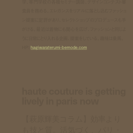
学、専門学校の各種セミナー講師、デザインコンテスト審
査員を務める。エレガンスをリアルに落とし込むファッショ
ン提案に定評があり、セレクトショップのプロデュースも手
がける。最近は着物にも関心を広げ、ファッションと同じよ
うに日常にとり入れる企画、提案をしている。趣味は乗馬。
HP:
hagiwaraterumi-bemode.com
haute couture is getting
lively in paris now
【萩原輝美コラム】効率より
も技と質。活気づく、パリ・