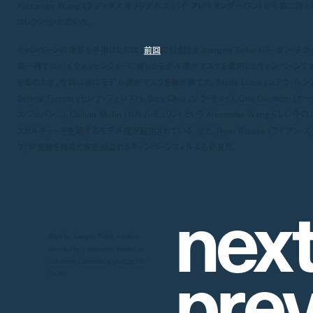
Alexander Wang (アディダス オリジナルス バイ アレキサンダー ワン) から第二弾と
コレクションが届いた。
キャンペーンの撮影を手掛けたのは、
前回
に引き続き Juergen Teller (ヨーガン・テラ
第一弾ではバイクメッセンジャーに模したモデル達がマスクを着用したキャンペーンで
を集めたが、今回は遂にモデル達がマスクを脱ぎ捨てた。Stella Lucia (ステラ・ルシア
Selena Forrest (セレナ・フォレスト)、Sora Choi (ゾラ・チョイ)、Otis Giovanni (オ
ス・ジョバンニ)、Callum Mullin (カルム・ミュリン) という Alexander Wang らしい今
スカルチャーを先導するモデル達が起用されている。また、Ryan Staake (ライアン・ス
ク) が監督を務めた疾走感溢れるキャンペーンフィルムも必見だ。
n
e
x
Shot by Juergen Teller, creative
p
r
e
directed by Ferdinando Verderi of
Johannes Leonardo, styled by Elin
Svahn