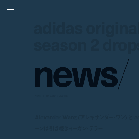
adidas origina
adidas origina
season 2 drop
season 2 drop
n
e
w
s
/
news
oct 3, 2017 3:00 pm
Alexander Wang (アレキサンダー・ワン) と
ーンは引き続きヨーガン・テラー