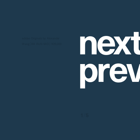
n
e
x
adidas Originals by Alexander
p
r
e
Wang「AW RUN MID」 ¥26,000
1
/
5