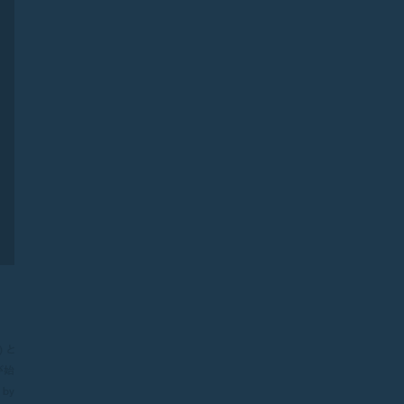
 と
び始
by