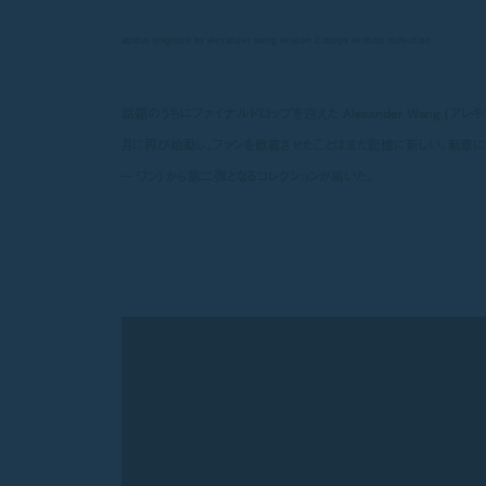
adidas originals by alexander wang season 2 drops second collection
話題のうちにファイナルドロップを迎えた Alexander Wang (アレキサン
月に再び始動し、ファンを歓喜させたことはまだ記憶に新しい。新章に突入した ad
ー ワン) から第二弾となるコレクションが届いた。