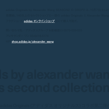
adidas Originals by Alexander Wang SEASON2 の DROP2 は、10月7日(土)
売開始。140以上のセレクトショップと一部の adidas Originals と Alexander Wan
フラグショップ、
adidas オンラインショップ
上にて購入可能だ。
問い合わせ先／アディダスグループお客様窓口 0570-033-033
アレキサンダー ワン 03-6418-5174
HP:
shop.adidas.jp/alexander_wang
ls by alexander wa
s second collectio
と adidas Originals (アディダス オリジナルス) コラボ第