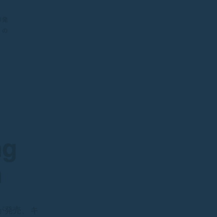
より発
g の
ng
n
二弾が発売、キ