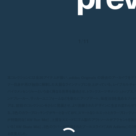
1
/
11
本コレクションには全36アイテムが揃い、adidas Originals の過去のアーカイヴをデ
ナー自身が再び独自に解釈した大胆なラインナップに仕上がっている。レイブカルチャ
バイクメッセンジャーという全く異なる世界を融合させ、トラックスーツやメッシュトップス、
ンドブレーカー、サッカーユニフォームなどを新たにアップデート。毎度注目を集めるフット
アは、前回のコレクションをさらに発展させ、より洗練されたデザインに生まれ変わらせ
る。3色のカラーブロッキングがキーとなっており、スマートなシルエットとカラーブロックソ
が特徴的な「AW Run Mid」、上質なスエードにゴム製のアウトソールがアクセントを加
いる「AW Skate Mid」、3色のラバーが使用されたプールスライド「AW Adilette」の3
お目見えした。