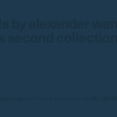
ls by alexander wa
ls by alexander wa
s second collectio
s second collectio
 adidas Originals (アディダス オリジナルス) コラボ第二弾