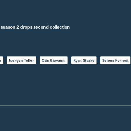
 season 2 drops second collection
n
Juergen Teller
Otis Giovanni
Ryan Staake
Selena Forrest