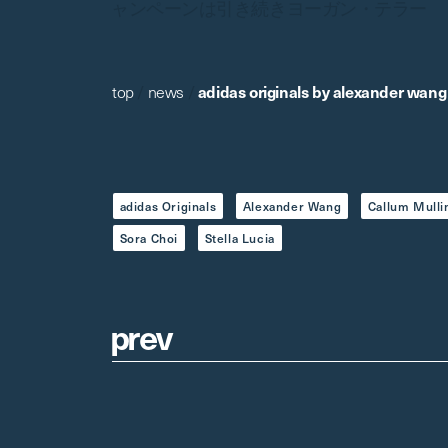
ャンペーンは引き続きヨーガン・テラー
top
/
news
/
adidas originals by alexander wang
adidas Originals
Alexander Wang
Callum Mulli
Sora Choi
Stella Lucia
p
r
e
v