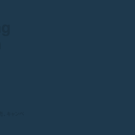
ng
ng
n
n
が発売、キャンペ