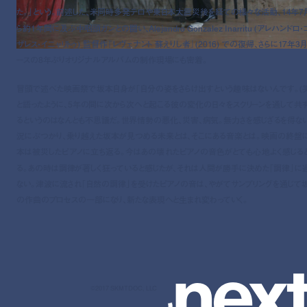
た。」という。前述した、米同時多発テロや東日本大震災後を経ての様々な活動、14年7
ら約1年間に及ぶ中咽頭ガンとの闘い、Alejandro Gonzalez Inarritu (アレハンドロ
ザレス・イニャリトゥ) 監督作『レヴェナント 蘇えりし者』(2016) での復帰、さらに17年3月
ースの8年ぶりオリジナルアルバムの制作現場にも密着。
冒頭で述べた映画祭で坂本自身が「自分の姿をさらけ出すという趣味はないんです。(笑
と語ったように、5年の間に次から次へと起こる彼の変化の日々をスクリーンを通して共
るというのはなんとも不思議だ。世界情勢の悪化、災害、病気。無力さを感じざるを得な
況にぶつかり、乗り越えた坂本が見つめる未来とは、そこにある音楽とは。映画の終盤
本は被災したピアノに立ち返る。今はあの壊れたピアノの音色がとても心地よく感じる
る。あの時は調律が著しく狂っていると感じたが、それは人間が勝手に決めた「調律」に
ない。津波に流され「自然の調律」を受けたピアノの音は、やがてサンプリングを通じて
の作曲のプロセスの一部になり、新たな表現へと生まれ変わっていく。
n
e
x
©2017 SKMTDOC, LLC