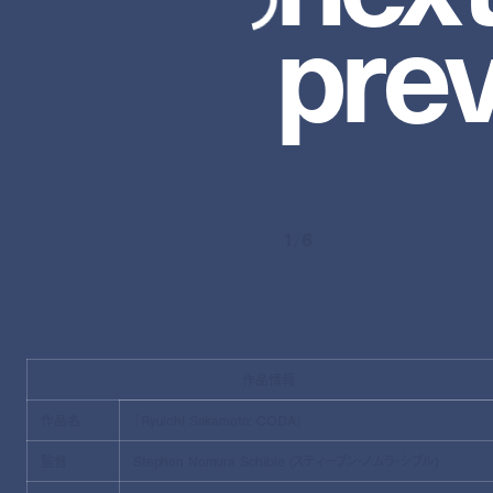
p
r
e
1
/
6
作品情報
作品名
『Ryuichi Sakamoto: CODA』
監督
Stephen Nomura Schible (スティーブン・ノムラ・シブル)