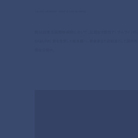
"ryuichi sakamoto: coda" is now showing
第30回東京国際映画祭において、比類なき感性で「サムライ」
SAMURAI 賞を受賞した坂本龍一。音楽家また活動家として国内外に大き
現在公開中。