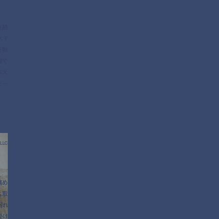
を結
スマ
を制
線で
本大
ど一
LLC
務め
名取
溺れ
受け