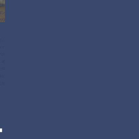
月か
・ゴン
リリ
)」
有す
い状
に坂
と語
過ぎ
坂本
t
©2017 SKMTDOC, LLC