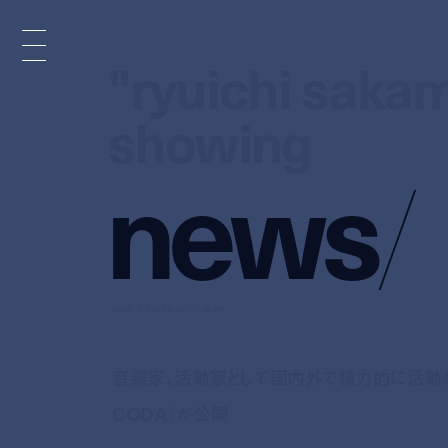
"ryuichi sakam
"ryuichi sakam
showing
showing
n
e
w
s
/
news
nov 14, 2017 6:00 pm
音楽家、活動家として国内外で精力的に活動を続ける
CODA』が公開