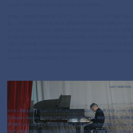
ュメンタリー映画『Ryuichi Sakamoto: CODA』が現在公開中だ。
坂本龍一、細野晴臣、高橋幸宏の3人でイエロー・マジック・オーケストラ、通称 YMO 
成し一世を風靡した1980年代。その後、坂本は映画史に残る巨作『戦場のメリークリ
ス』『ラストエンペラー』に出演し映画音楽も手がけるようになる。その後も様々な音楽
作し続け、今年3月には8年ぶりの新作『async』を発表。40年近く音楽家として常に一
活躍してきた坂本龍一だが、音楽活動の拠点としている NY での9.11のテロや、東日
震災以降、イラク戦争への反対デモ活動や首相官邸前での原発再稼働反対デモな
人の人間としての意思表明を活発に行なっている。
©2017 SKMTDOC, 
メガホンを取るのは、『ロスト・イン・トランスレーション』(2003) の共同プロテューサーを
た Stephen Nomura Schible (スティーブン・ノムラ・シブル)。映画の冒頭は、宮城県
市で被災した一台のピアノの出会いから始まる。津波という自然の猛威によって水に
たピアノの音色を聞いた坂本は、その調律の崩れた音に「ピアノの死体のような感じを