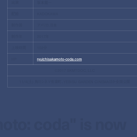
出演
坂本龍一
配給
KADOKAWA
制作国
アメリカ、日本
制作年
2017年
上映時間
102分
HP
ryuichisakamoto-coda.com
©2017 SKMTDOC, LLC
11/4(土) 角川シネマ有楽町、YEBISU GARDEN CINEMAほか全国公開
oto: coda" is now