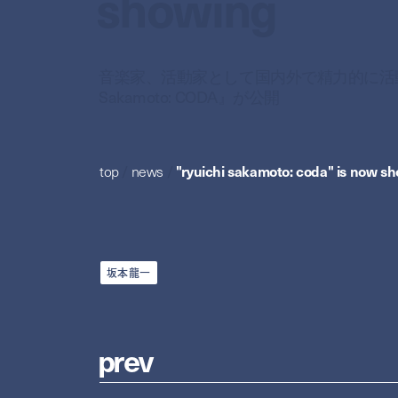
showing
音楽家、活動家として国内外で精力的に活動
Sakamoto: CODA』が公開
top
/
news
/
"ryuichi sakamoto: coda" is now s
坂本龍一
p
r
e
v