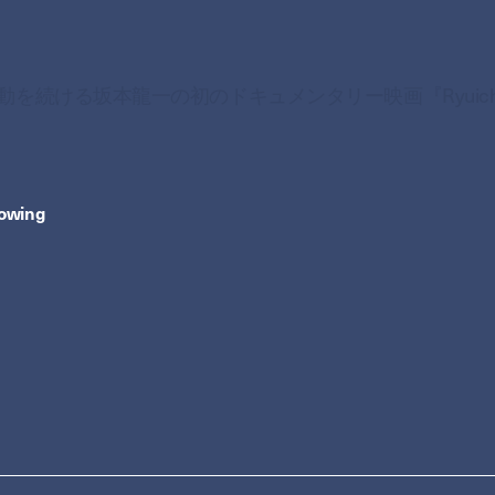
を続ける坂本龍一の初のドキュメンタリー映画『Ryuich
howing