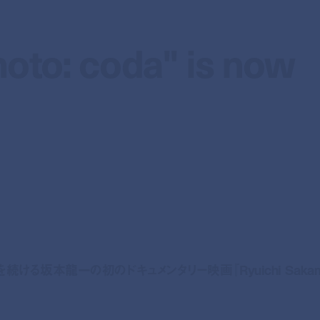
oto: coda" is now
oto: coda" is now
坂本龍一の初のドキュメンタリー映画『Ryuichi Sakamo