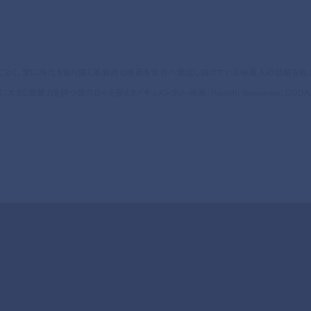
のごとく、常に時代を斬り開く革新的な映画を世界へ発信し続けている映画人の功績を称
な影響力を持つ彼の日々を捉えたドキュメンタリー映画『Ryuichi Sakamoto: CODA