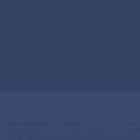
『Ryuichi Sakamoto: C
第30回東京国際映画祭において、比類なき感性で「サムライ」のごとく、常に時代を斬
く革新的な映画を世界へ発信し続けている映画人の功績を称える SAMURAI 賞を受
た坂本龍一。音楽家また活動家として国内外に大きな影響力を持つ彼の日々を捉えた