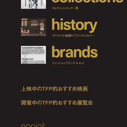
コレクションルック一覧
h
i
s
t
o
r
y
アイコンから紐解くブランドヒストリー
b
r
a
n
d
s
ファッションブランド A to Z
上映中のTFP的おすすめ映画
開催中のTFP的おすすめ展覧会
social: