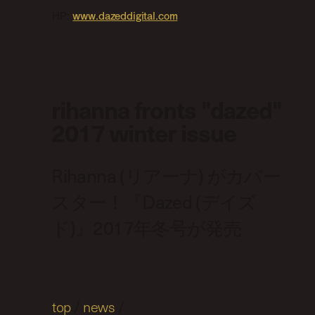
HP:
www.dazeddigital.com
rihanna fronts "dazed"
2017 winter issue
Rihanna (リアーナ) がカバー
スター！『Dazed (デイズ
ド)』2017年冬号が発売
top
/
news
/