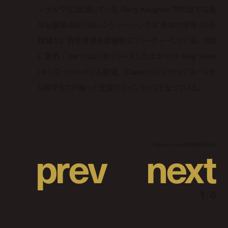
ンケルク』に出演している Barry Keoghan や同誌では最
早お馴染みの『ストレンジャー・シングス 未知の世界』の子
役陣など若手俳優を積極的にフィーチャーしている。10月
に新作『The OOZ』をリリースしたばかりの King Krule
(キング・クルール) も登場。『Dazed』らしいビッグネームか
ら若手までが揃った充実のラインナップとなっている。
p
r
e
v
n
e
x
t
Image via www.dazeddigital.com
1
/
4