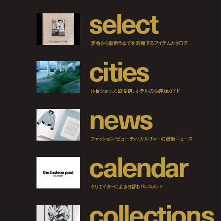
s
e
l
e
c
t
定番から最新作までを網羅するアイテムカタログ
c
i
t
i
e
s
注目ショップ、飲食店、ホテルの保存版ガイド
n
e
w
s
ファッション/ビューティ/カルチャーの最新ニュース
c
a
l
e
n
d
a
r
クリエイターによる日替わりレコメンド
c
o
l
l
e
c
t
i
o
n
s