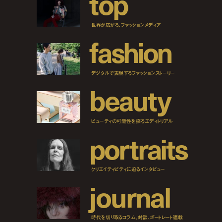
t
o
p
世界が広がる、ファッションメディア
f
a
s
h
i
o
n
デジタルで表現するファッションストーリー
b
e
a
u
t
y
ビューティの可能性を探るエディトリアル
p
o
r
t
r
a
i
t
s
クリエイティビティに迫るインタビュー
j
o
u
r
n
a
l
時代を切り取るコラム、対談、ポートレート連載