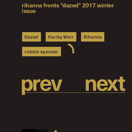
rihanna fronts "dazed" 2017 winter
issue
Dazed
Harley Weir
Rihanna
robbie spencer
p
r
e
v
n
e
x
t