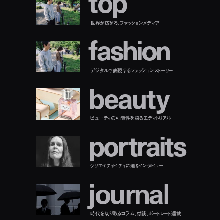
t
o
p
世界が広がる、ファッションメディア
f
a
s
h
i
o
n
デジタルで表現するファッションストーリー
b
e
a
u
t
y
ビューティの可能性を探るエディトリアル
p
o
r
t
r
a
i
t
s
クリエイティビティに迫るインタビュー
j
o
u
r
n
a
l
時代を切り取るコラム、対談、ポートレート連載