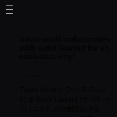
travis scott collaborates
with saint laurent for an
exclusive vinyl
news
dec 22, 2017 8:00 am
Travis Scott (トラヴィス・スコッ
ト) が Saint Laurent (サンローラ
ン) とコラボ、500枚限定LPを