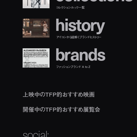
コレクションルック一覧
h
i
s
t
o
r
y
アイコンから紐解くブランドヒストリー
b
r
a
n
d
s
ファッションブランド A to Z
上映中のTFP的おすすめ映画
開催中のTFP的おすすめ展覧会
social: