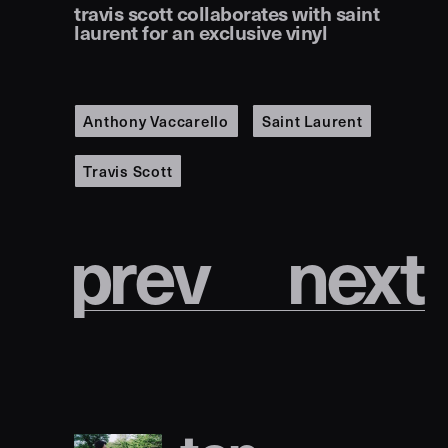
travis scott collaborates with saint
laurent for an exclusive vinyl
Anthony Vaccarello
Saint Laurent
Travis Scott
p
r
e
v
n
e
x
t