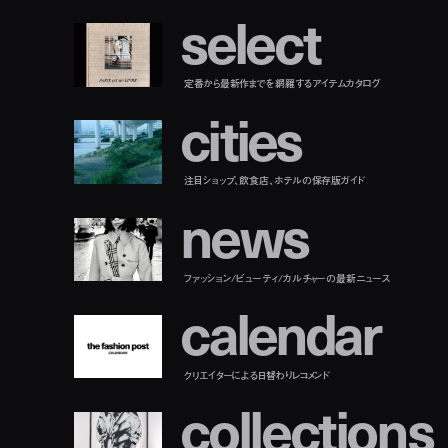
s
e
l
e
c
t
定番から最新作までを網羅するアイテムカタログ
c
i
t
i
e
s
注目ショップ、飲食店、ホテルの保存版ガイド
n
e
w
s
ファッション/ビューティ/カルチャーの最新ニュース
c
a
l
e
n
d
a
r
クリエイターによる日替わりレコメンド
c
o
l
l
e
c
t
i
o
n
s