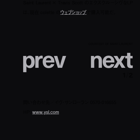
Saint Laurent × Travis Scott のエクスクルーシヴなLP
は、現在 colette の
ウェブショップ
で購入可能だ。
p
r
e
v
n
e
x
t
COURTESY OF SAINT LAURENT
1
/
2
問い合わせ先／イヴ・サンローラン 0570-016655
HP:
www.ysl.com