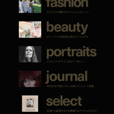
f
a
s
h
i
o
n
デジタルで表現するファッションストーリー
b
e
a
u
t
y
ビューティの可能性を探るエディトリアル
p
o
r
t
r
a
i
t
s
クリエイティビティに迫るインタビュー
j
o
u
r
n
a
l
時代を切り取るコラム、対談、ポートレート連載
s
e
l
e
c
t
定番から最新作までを網羅するアイテムカタログ