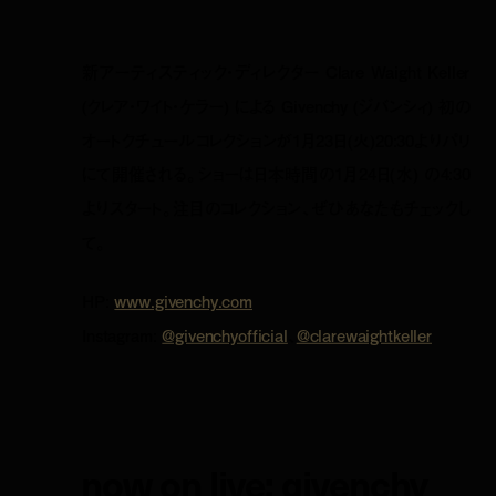
新アーティスティック・
ディレクター Clare Waight Keller
(クレア・ワイト・ケラー) による Givenchy (ジバンシィ) 初の
オートクチュールコレクションが1月23日(火)20:30よりパリ
にて開催される。ショーは日本時間の1
月24日(水) の4:30
よりスタート。注目のコレクション、ぜひあなたもチェックし
て。
HP:
www.givenchy.com
Instagram:
@givenchyofficial
、
@clarewaightkeller
now on live: givenchy