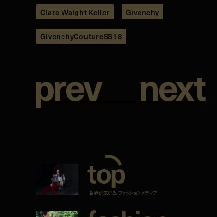
Clare Waight Keller
Givenchy
GivenchyCoutureSS18
p
r
e
v
n
e
x
t
t
o
p
世界が広がる、ファッションメディア