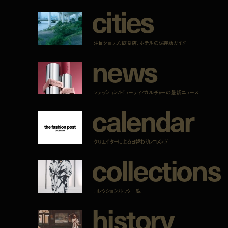
c
i
t
i
e
s
注目ショップ、飲食店、ホテルの保存版ガイド
n
e
w
s
ファッション/ビューティ/カルチャーの最新ニュース
c
a
l
e
n
d
a
r
クリエイターによる日替わりレコメンド
c
o
l
l
e
c
t
i
o
n
s
コレクションルック一覧
h
i
s
t
o
r
y