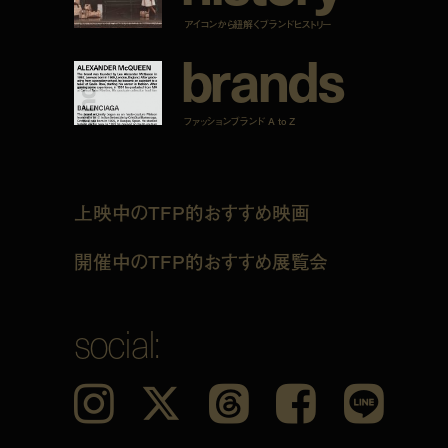
アイコンから紐解くブランドヒストリー
b
r
a
n
d
s
ファッションブランド A to Z
上映中のTFP的おすすめ映画
開催中のTFP的おすすめ展覧会
social:
Instagram
𝕏
Threads
Facebook
LINE