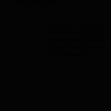
ル コレクション
now on live: givenchy haute couture spring summer 2018 fashion show
新アーティスティック・ディレクター
Clare Waight Keller (クレア・ワイト・ケ
ラー) による Givenchy (ジバンシィ) 初
のオートクチュールコレクションが1月23
日(火)パリにて開催される。