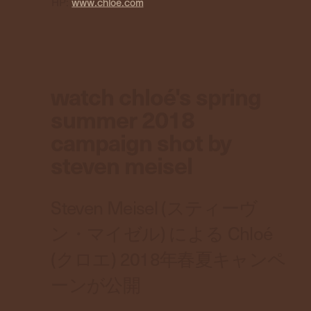
HP:
www.chloe.com
watch chloé's spring
summer 2018
campaign shot by
steven meisel
Steven Meisel (スティーヴ
ン・マイゼル) による Chloé
(クロエ) 2018年春夏キャンペ
ーンが公開