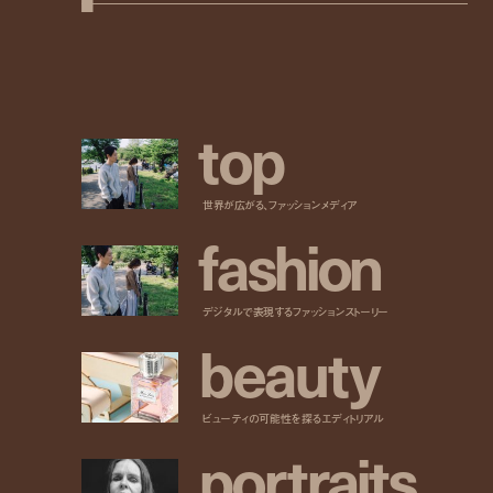
t
o
p
世界が広がる、ファッションメディア
f
a
s
h
i
o
n
デジタルで表現するファッションストーリー
b
e
a
u
t
y
ビューティの可能性を探るエディトリアル
p
o
r
t
r
a
i
t
s