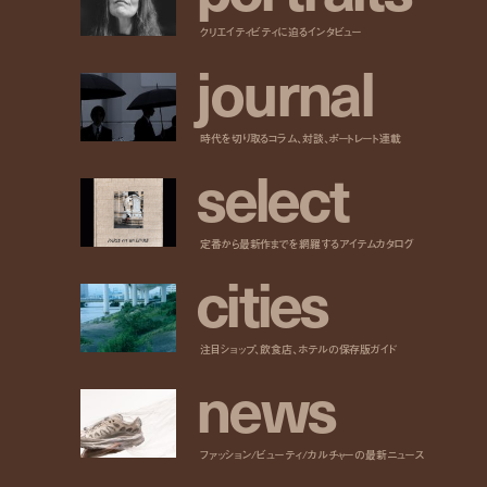
クリエイティビティに迫るインタビュー
j
o
u
r
n
a
l
時代を切り取るコラム、対談、ポートレート連載
s
e
l
e
c
t
定番から最新作までを網羅するアイテムカタログ
c
i
t
i
e
s
注目ショップ、飲食店、ホテルの保存版ガイド
n
e
w
s
ファッション/ビューティ/カルチャーの最新ニュース