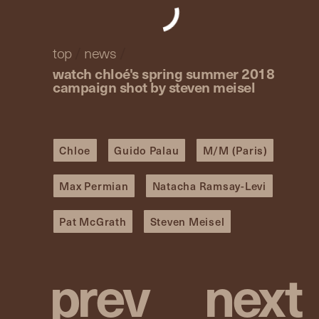
top
/
news
/
watch chloé's spring summer 2018
campaign shot by steven meisel
Chloe
Guido Palau
M/M (Paris)
Max Permian
Natacha Ramsay-Levi
Pat McGrath
Steven Meisel
p
r
e
v
n
e
x
t