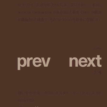
ルプリント、大ぶりのフリルにエンブロイダリー、まさに
Natacha Ramsay-Levi の生み出した新生 Chloé の魅力
が凝縮された映像で、そのコレクションを存分に堪能して。
p
r
e
v
n
e
x
t
© Chloé
1
/
4
問い合わせ先／クロエ カスタマーリレーションズ 03-
4335-1750