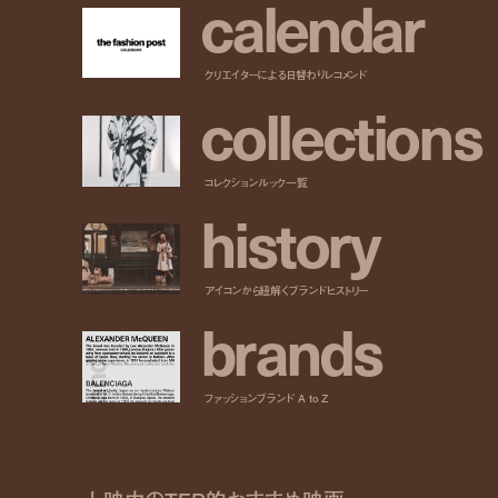
c
a
l
e
n
d
a
r
クリエイターによる日替わりレコメンド
c
o
l
l
e
c
t
i
o
n
s
コレクションルック一覧
h
i
s
t
o
r
y
アイコンから紐解くブランドヒストリー
b
r
a
n
d
s
ファッションブランド A to Z