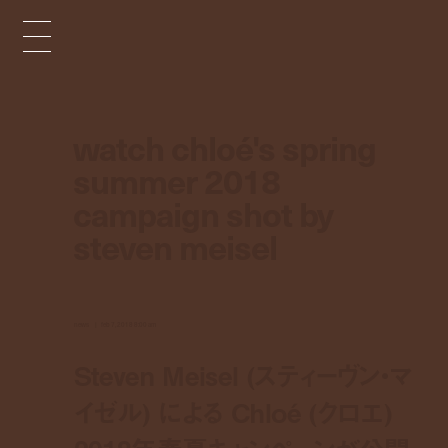
watch chloé's spring
summer 2018
campaign shot by
steven meisel
news
feb 7, 2018 8:00 am
Steven Meisel (スティーヴン・マ
イゼル) による Chloé (クロエ)