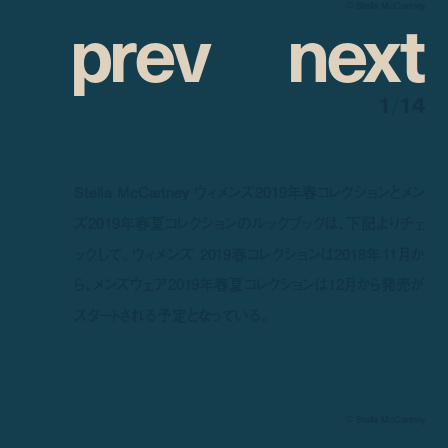
p
r
e
v
n
e
x
t
© Stella McCartney
1
/
14
Stella McCartney ウィメンズ2019年春コレクションとメン
ズ2019年春夏コレクションのルックブックは、下記よりチェ
ックして。ウィメンズ
2019
春コレクションは2018年
11
月か
ら、メンズウェア
2019
年春夏コレクションは
12
月から発売が
スタートされる予定となっている。
© Stella McCartney