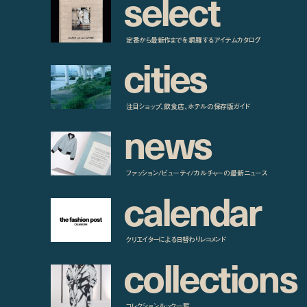
s
e
l
e
c
t
定番から最新作までを網羅するアイテムカタログ
c
i
t
i
e
s
注目ショップ、飲食店、ホテルの保存版ガイド
n
e
w
s
ファッション/ビューティ/カルチャーの最新ニュース
c
a
l
e
n
d
a
r
クリエイターによる日替わりレコメンド
c
o
l
l
e
c
t
i
o
n
s
コレクションルック一覧