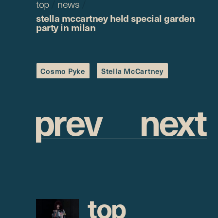
top
/
news
/
stella mccartney held special garden
party in milan
Cosmo Pyke
Stella McCartney
p
r
e
v
n
e
x
t
t
o
p