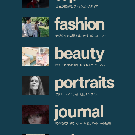
世界が広がる、ファッションメディア
f
a
s
h
i
o
n
デジタルで表現するファッションストーリー
b
e
a
u
t
y
ビューティの可能性を探るエディトリアル
p
o
r
t
r
a
i
t
s
クリエイティビティに迫るインタビュー
j
o
u
r
n
a
l
時代を切り取るコラム、対談、ポートレート連載