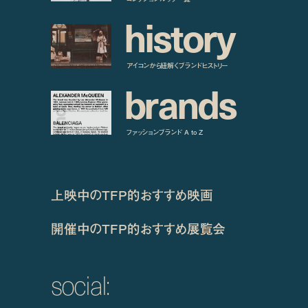
h
i
s
t
o
r
y
アイコンから紐解くブランドヒストリー
b
r
a
n
d
s
ファッションブランド A to Z
上映中のTFP的おすすめ映画
開催中のTFP的おすすめ展覧会
social: