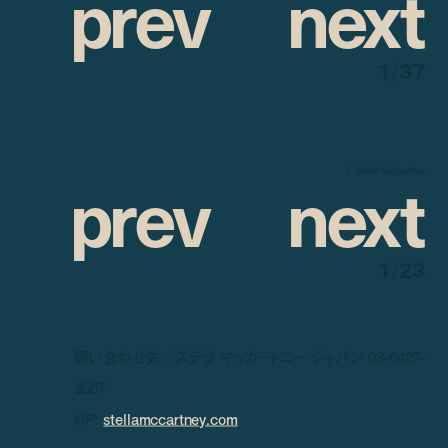
p
r
e
v
n
e
x
t
1
/
37
p
r
e
v
n
e
x
t
© Stella McCartney
1
/
23
問い合わせ先／ステラ マッカートニー ジャパン 03-6427-
3507
HP:
stellamccartney.com