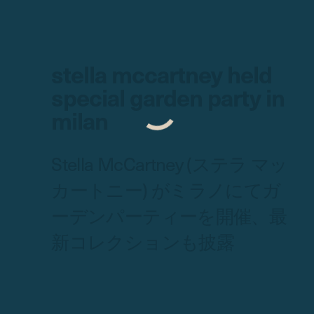
stella mccartney held
special garden party in
milan
Stella McCartney (ステラ マッ
カートニー) がミラノにてガ
ーデンパーティーを開催、最
新コレクションも披露