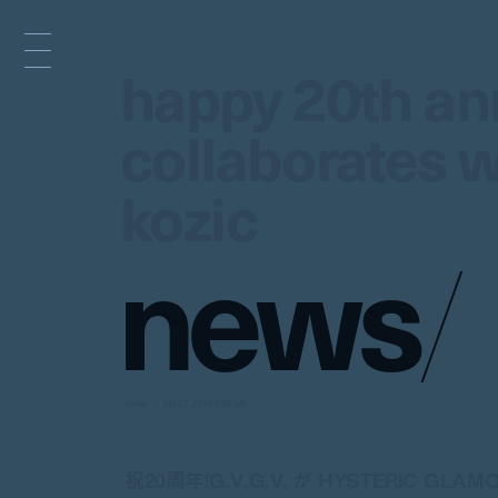
happy 20th ann
happy 20th ann
collaborates w
collaborates w
kozic
kozic
n
e
w
s
/
news
jun 27, 2018 5:00 pm
祝20周年！G.V.G.V. が HYSTERIC GLA