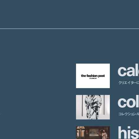
c
a
l
クリエイター
c
o
l
ー
コレクション
h
i
s