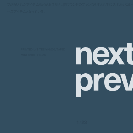
フが配されたアイテムなどがお目見え。両ブランドのファンならずとも手に入れたいコレ
ーズアイテムとなっている。
n
e
x
PRINTED L/S TEE ¥16,000、TAPED
p
r
e
MINI SKIRT ¥48,000
1
/
23