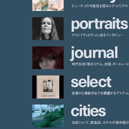
ビューティの可能性を探るエディトリアル
p
o
r
t
r
a
i
t
s
クリエイティビティに迫るインタビュー
j
o
u
r
n
a
l
時代を切り取るコラム、対談、ポートレー
s
e
l
e
c
t
定番から最新作までを網羅するアイテム
c
i
t
i
e
s
注目ショップ、飲食店、ホテルの保存版ガ