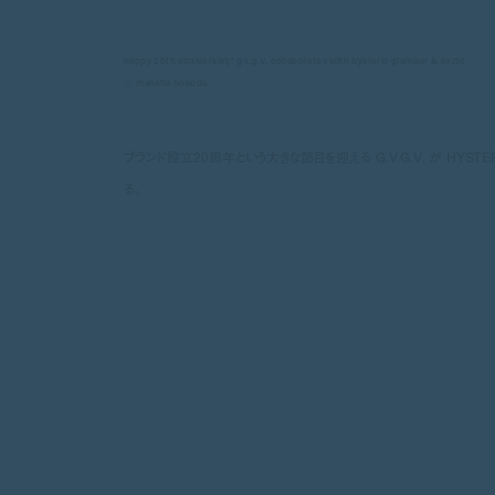
happy 20th anniversary! g.v.g.v. collaborates with hysteric glamour & kozic
by
manaha hosoda
ブランド設立20周年という大きな節目を迎える G.V.G.V. が HYSTE
る。