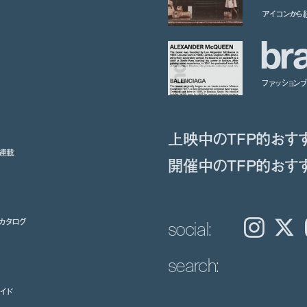
アイコンから
b
r
ファッションブラ
上映中のTFP的おす
ト連載
開催中のTFP的おす
social:
カタログ
Instagram
𝕏
search:
イド