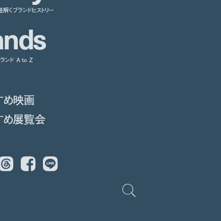
紐解くブランドヒストリー
a
n
d
s
ンド A to Z
すめ映画
すめ展覧会
Threads
Facebook
LINE