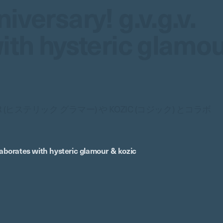
iversary! g.v.g.v.
ith hysteric glamo
MOUR (ヒステリック グラマー) や KOZIC (コジック) とコラボ
llaborates with hysteric glamour & kozic