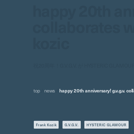
happy 20th ann
collaborates w
kozic
祝20周年！G.V.G.V. が HYSTERIC GLA
top
/
news
/
happy 20th anniversary! g.v.g.v. co
Frank Kozik
G.V.G.V.
HYSTERIC GLAMOUR