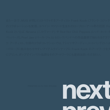
また一方で、MUG が同じくリスペクトするアーティスト Frank Kozik (フランク・コジック)
のコラボレーションも実現。スペイン・マドリード生まれのローブローアート界の巨匠 Fra
Kozik といえば、Nirvana (ニルヴァーナ) や Red Hot Chili Peppers (レッド・ホット・
ペッパーズ)、Prarl Jam (パール・ジャム) らロックバンドへの作品提供で知られるグラフ
ク・アーティスト。今回のコラボコレクションでは、Tシャツやフーディー、トートバッグといっ
ードローブに組み合わせやすいアイテムラインナップに Frank Kozik のアートワークを
にプリント。ポップでインパクト抜群なそのアートワークにも是非注目いただきたい。
n
e
x
PRINTED H/S TEE ¥10,000
p
r
e