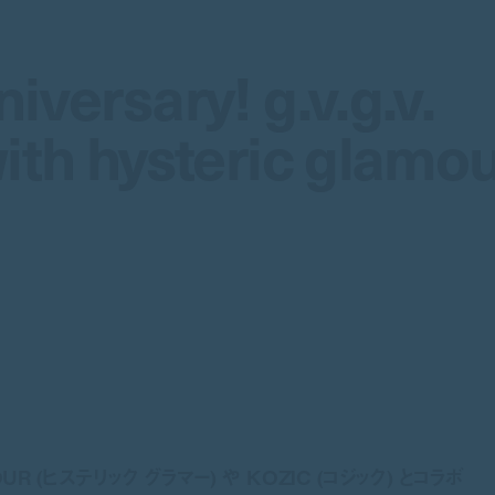
iversary! g.v.g.v.
iversary! g.v.g.v.
ith hysteric glamo
ith hysteric glamo
MOUR (ヒステリック グラマー) や KOZIC (コジック) とコラボ