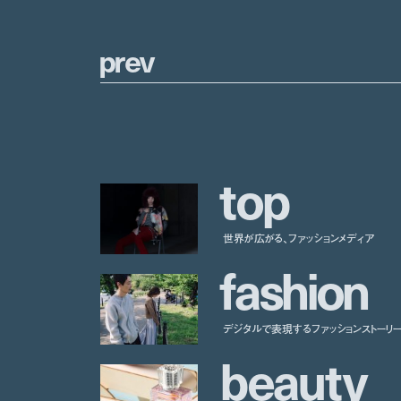
p
r
e
v
t
o
p
世界が広がる、ファッションメディア
f
a
s
h
i
o
n
デジタルで表現するファッションストーリ
b
e
a
u
t
y