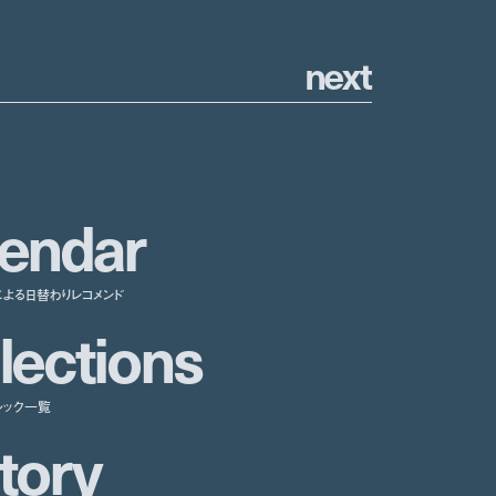
n
e
x
t
e
n
d
a
r
による日替わりレコメンド
l
e
c
t
i
o
n
s
ルック一覧
t
o
r
y