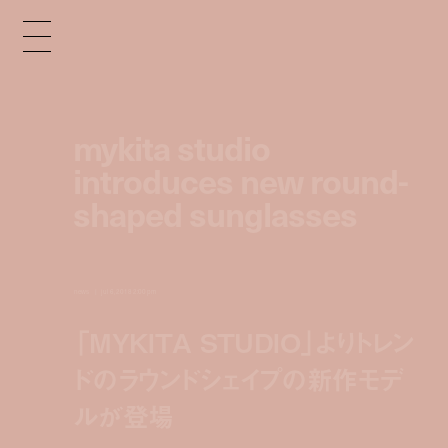
mykita studio
introduces new round-
shaped sunglasses
news
jul 6, 2018 2:00 pm
「MYKITA STUDIO」よりトレン
ドのラウンドシェイプの新作モデ
ルが登場