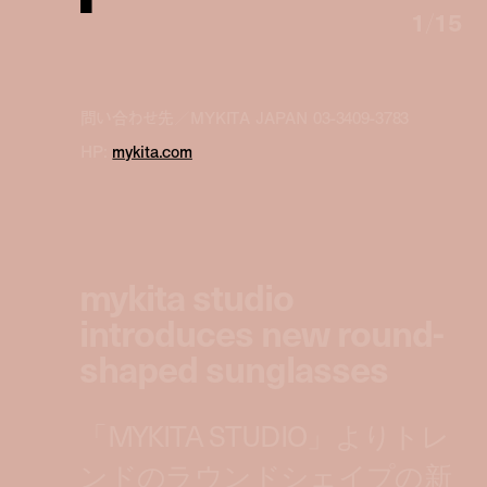
1
/
15
問い合わせ先／MYKITA JAPAN 03-3409-3783
HP:
mykita.com
mykita studio
introduces new round-
shaped sunglasses
「MYKITA STUDIO」よりトレ
ンドのラウンドシェイプの新