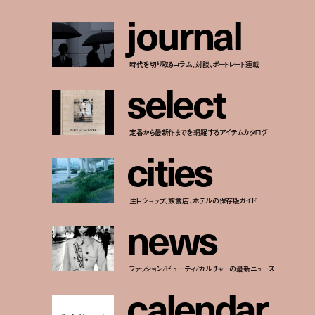
j
o
u
r
n
a
l
時代を切り取るコラム、対談、ポートレート連載
s
e
l
e
c
t
定番から最新作までを網羅するアイテムカタログ
c
i
t
i
e
s
注目ショップ、飲食店、ホテルの保存版ガイド
n
e
w
s
ファッション/ビューティ/カルチャーの最新ニュース
c
a
l
e
n
d
a
r