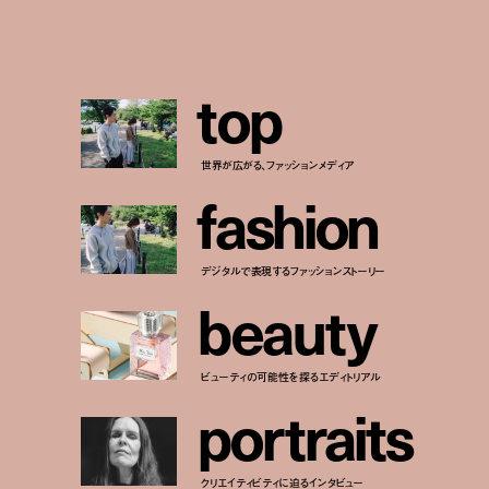
t
o
p
世界が広がる、ファッションメディア
f
a
s
h
i
o
n
デジタルで表現するファッションストーリー
b
e
a
u
t
y
ビューティの可能性を探るエディトリアル
p
o
r
t
r
a
i
t
s
クリエイティビティに迫るインタビュー