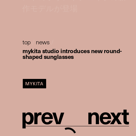
作モデルが登場
top
/
news
/
mykita studio introduces new round-
shaped sunglasses
MYKITA
p
r
e
v
n
e
x
t