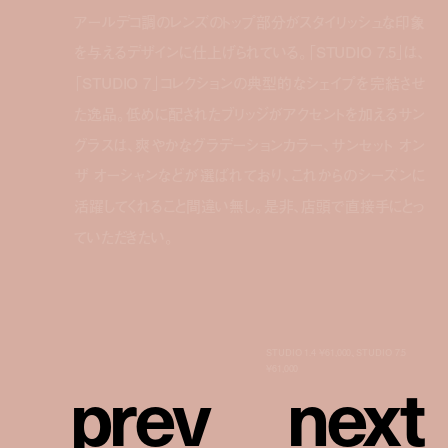
アールデコ調のレンズのトップ部分がスタイリッシュな印象
を与えるデザインに仕上げられている。「STUDIO 7.5」は、
「STUDIO 7」コレクションの典型的なシェイプを完結させ
た逸品。低めに配されたブリッジがアクセントを加えるサン
グラスは、爽やかなグラデーションカラー、サンセット オン
ザ オーシャンなどが選ばれており、これからのシーズンに
活躍してくれること間違い無し。是非、店頭で直接手にとっ
ていただきたい。
STUDIO 1.4 ¥61,000、STUDIO 7.5
p
r
e
v
n
e
x
t
¥61,000