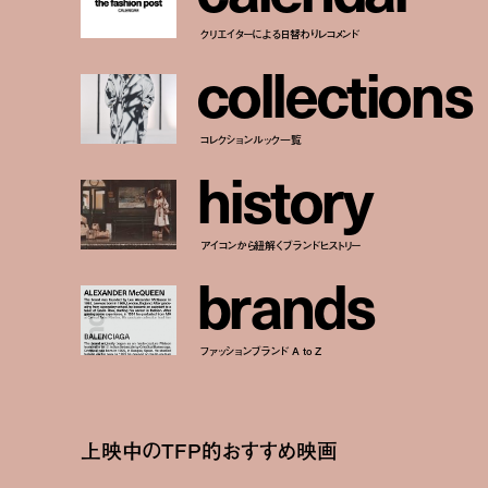
クリエイターによる日替わりレコメンド
c
o
l
l
e
c
t
i
o
n
s
コレクションルック一覧
h
i
s
t
o
r
y
アイコンから紐解くブランドヒストリー
b
r
a
n
d
s
ファッションブランド A to Z
上映中のTFP的おすすめ映画