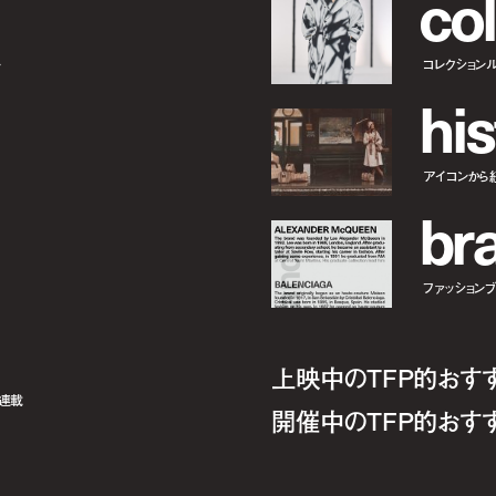
c
o
l
ー
コレクション
h
i
s
アイコンから
b
r
ファッションブラ
上映中のTFP的おす
ト連載
開催中のTFP的おす