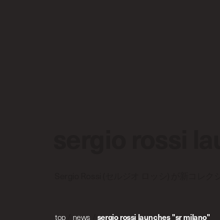
sergio rossi l
Sergio Rossi (セルジオ ロッシ) が
top
/
news
/
sergio rossi launches "sr milano"