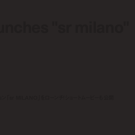
aunches "sr milano"
aunches "sr milano"
クション「sr MILANO」をローンチ！ショートムービーも公開