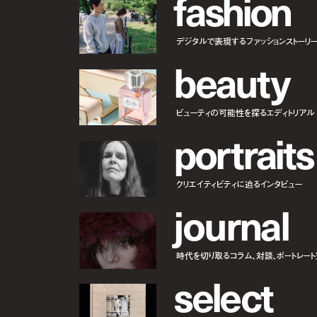
f
a
s
h
i
o
n
デジタルで表現するファッションストーリ
b
e
a
u
t
y
ビューティの可能性を探るエディトリアル
p
o
r
t
r
a
i
t
s
クリエイティビティに迫るインタビュー
j
o
u
r
n
a
l
時代を切り取るコラム、対談、ポートレー
s
e
l
e
c
t