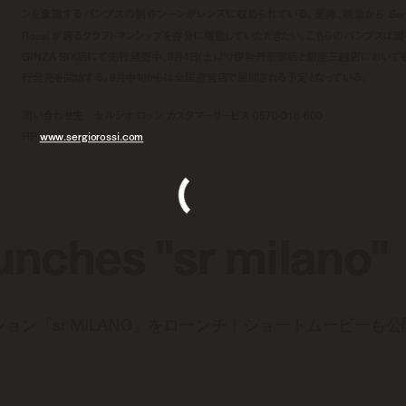
ンを象徴するパンプスの制作シーンがレンズに収められている。是非、映像から Serg
Rossi が誇るクラフトマンシップを存分に堪能していただきたい。こちらのパンプスは現
GINZA SIX店にて先行発売中、8月4日(土)より伊勢丹新宿店と銀座三越店において
行発売を開始する。8月中旬からは全国直営店で展開される予定となっている。
問い合わせ先／セルジオ ロッシ カスタマーサービス 0570-016-600
HP：
www.sergiorossi.com
aunches "sr milano"
新コレクション「sr MILANO」をローンチ！ショートムービーも公