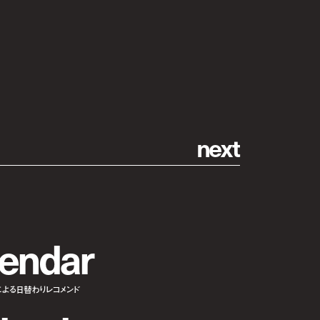
n
e
x
t
e
n
d
a
r
による日替わりレコメンド