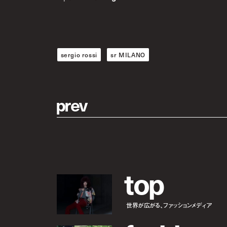
sergio rossi
sr MILANO
p
r
e
v
t
o
p
世界が広がる、ファッションメディア