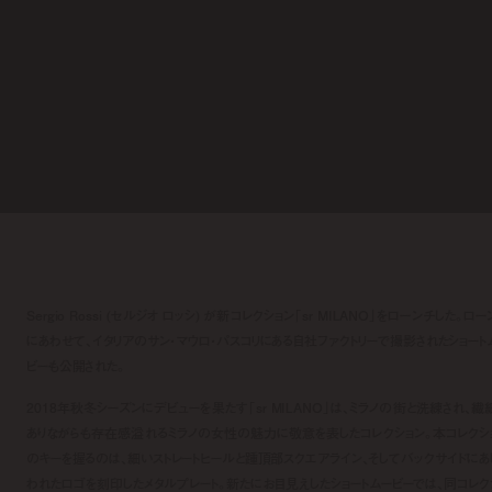
Sergio Rossi (セルジオ ロッシ) が新コレクション「sr MILANO」をローンチした。ロー
にあわせて、イタリアのサン・マウロ・パスコリにある自社ファクトリーで撮影されたショート
ビーも公開された。
2018年秋冬シーズンにデビューを果たす「sr MILANO」は、ミラノの街と洗練され、繊
ありながらも存在感溢れるミラノの女性の魅力に敬意を表したコレクション。本コレクシ
のキーを握るのは、細いストレートヒールと踵頂部スクエアライン、そしてバックサイドにあ
われたロゴを刻印したメタルプレート。新たにお目見えしたショートムービーでは、同コレク