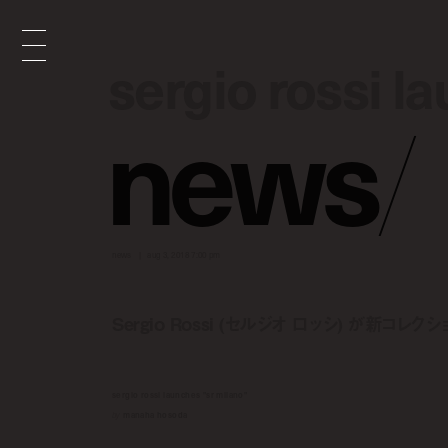
sergio rossi l
sergio rossi l
n
e
w
s
/
news
aug 3, 2018 7:00 pm
Sergio Rossi (セルジオ ロッシ) が新コレ
sergio rossi launches "sr milano"
by
manaha hosoda