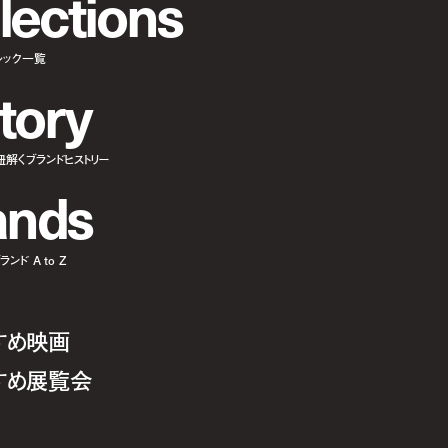
l
e
c
t
i
o
n
s
ルック一覧
t
o
r
y
紐解くブランドヒストリー
a
n
d
s
ンド A to Z
すめ映画
すめ展覧会