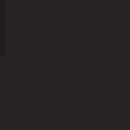
ンチ
ムー
細で
ョン
しら
ショ