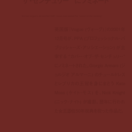
ザ・センチュリー” にノミネート
british vogue's december 2001 issue nominated for ‘cover of the century’
英国版『Vogue (ヴォーグ)』の2001年
12月号が、PPA (プロフェッショナル・パ
ブリッシャーズ・アソシエーション) が主
宰する “カバー・オブ・ザ・センチュリー”
にノミネートされた。Giorgio Armani (ジ
ョルジオ アルマーニ) のチュールドレス
とレプリカの王冠を身にまとう Kate
Moss (ケイト・モス) を、Nick Knight
(ニック・ナイト) が撮影。翌年に行われ
た女王即位50年祝典を祝った作品だ。