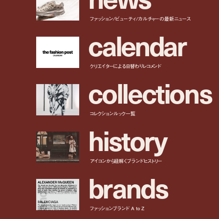
ファッション/ビューティ/カルチャーの最新ニュース
c
a
l
e
n
d
a
r
クリエイターによる日替わりレコメンド
c
o
l
l
e
c
t
i
o
n
s
コレクションルック一覧
h
i
s
t
o
r
y
アイコンから紐解くブランドヒストリー
b
r
a
n
d
s
ファッションブランド A to Z