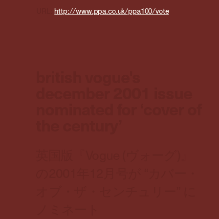
URL:
http://www.ppa.co.uk/ppa100/vote
british vogue's
december 2001 issue
nominated for ‘cover of
the century’
英国版『Vogue (ヴォーグ)』
の2001年12月号が “カバー・
オブ・ザ・センチュリー” に
ノミネート