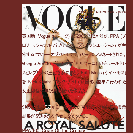
Vogue Cover (December 2001), shot by
Nick Knight
英国版『Vogue (ヴォーグ)』の2001年12月号が、PPA (プ
ロフェッショナル・パブリッシャーズ・アソシエーション) が主
宰する “カバー・オブ・ザ・センチュリー” にノミネートされた。
Giorgio Armani (ジョルジオ アルマーニ) のチュールドレ
スとレプリカの王冠を身にまとう Kate Moss (ケイト・モス)
を、Nick Knight (ニック・ナイト) が撮影。翌年に行われた
女王即位50年祝典を祝った作品だ。
9月30日まで
ここ
から一般投票が可能で、11月21日に投票
結果が発表される予定になっている。
PPA 100: Cover Of The Century