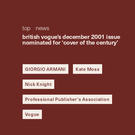
top
/
news
/
british vogue's december 2001 issue
nominated for ‘cover of the century’
GIORGIO ARMANI
Kate Moss
Nick Knight
Professional Publisher's Association
Vogue