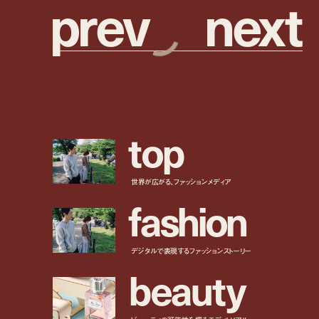
p
r
e
v
n
e
x
t
t
o
p
世界が広がる、ファッションメディア
f
a
s
h
i
o
n
デジタルで表現するファッションストーリー
b
e
a
u
t
y
ビューティの可能性を探るエディトリアル