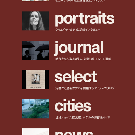
p
o
r
t
r
a
i
t
s
クリエイティビティに迫るインタビュー
j
o
u
r
n
a
l
時代を切り取るコラム、対談、ポートレート連載
s
e
l
e
c
t
定番から最新作までを網羅するアイテムカタログ
c
i
t
i
e
s
注目ショップ、飲食店、ホテルの保存版ガイド
n
e
w
s