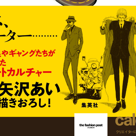
c
a
l
クリエイター