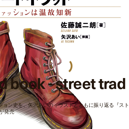
装丁
ソフトカバー
ページ数
368ページ
価格
¥1,500
Amazon
www.amazon.co.jp
book - street trad
ッション史を、矢沢あいのイラストとともに振り返る『ス
が発売