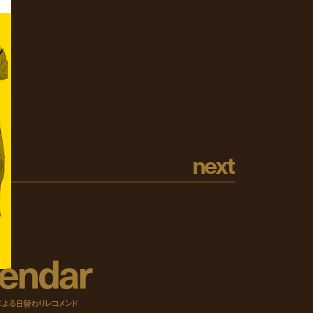
n
e
x
t
e
n
d
a
r
による日替わりレコメンド