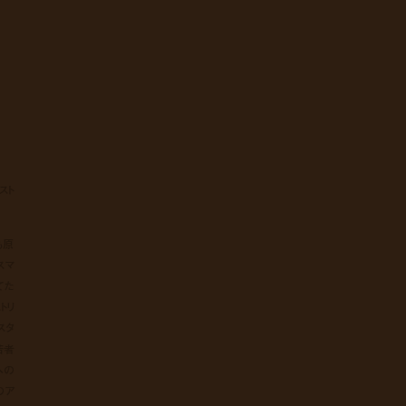
スト
も原
スマ
てた
トリ
スタ
若者
への
のア