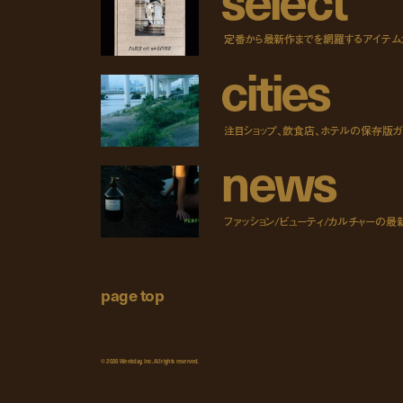
定番から最新作までを網羅するアイテム
c
i
t
i
e
s
注目ショップ、飲食店、ホテルの保存版ガ
n
e
w
s
ファッション/ビューティ/カルチャーの最
page top
© 2026 Weekday, Inc. All rights reserved.