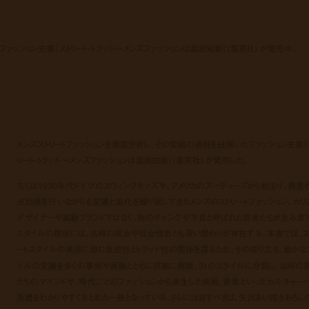
ァッション史書『ストリート・トラッド〜メンズファッションは温故知新』(集英社) が発売中。
メンズストリートファッションを徹底分析し、その変貌の過程を紐解いたファッション史書『
リート・トラッド〜メンズファッションは温故知新』(集英社) が発売した。
古くは1930年代ドイツのスウィングキッズや、アメリカのズーティーズから始まり、幾度
点回帰を行いながらも変遷と進化を繰り返してきたメンズのストリートファッション。カリ
デザイナーや高級ブランドではなく、街のギャングや不良と呼ばれた若者たちが生み育
スタイルの根底には、当時の政治や社会情勢とも深い関わりが存在する。本書では、ス
ートスタイルの奥底に潜む反逆性とトラッド性の関係を探るため、その成り立ち、細かな
イルの変遷を多くの事例や画像とともに詳細に解説。31のスタイルに分類し、当時の
たちのマインドや、時代ごとのファッションから派生した映画、音楽といったカルチャー
系譜をわかりやすくまとめた一冊となっている。さらに注目すべきは、矢沢あい描きおろし