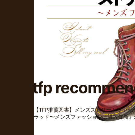
tfp recommend 
【TFP推薦図書】メンズストリートファ
ラッド〜メンズファッションは温故知新』