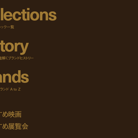
l
e
c
t
i
o
n
s
ルック一覧
t
o
r
y
紐解くブランドヒストリー
a
n
d
s
ンド A to Z
すめ映画
すめ展覧会