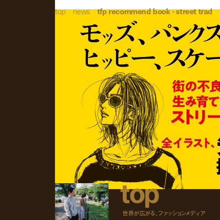
top
/
news
/
tfp recommend book - street trad
TFP推薦図書
p
r
e
v
t
o
p
世界が広がる、ファッションメディア