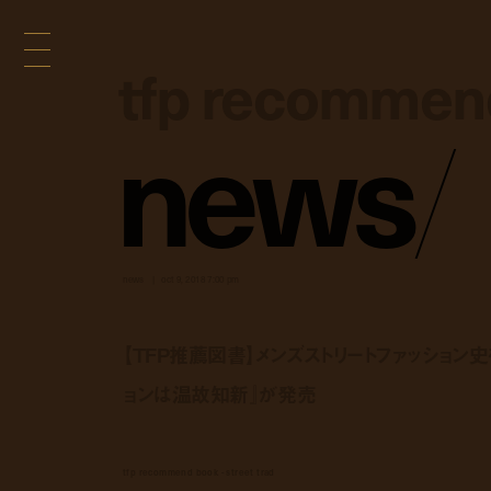
tfp recommend 
tfp recommend 
n
e
w
s
/
news
oct 9, 2018 7:00 pm
【TFP推薦図書】メンズストリートファッション
ョンは温故知新』が発売
tfp recommend book - street trad