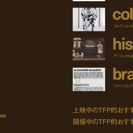
c
o
l
ー
コレクション
h
i
s
アイコンから
b
r
ファッションブラ
上映中のTFP的おす
ト連載
開催中のTFP的おす