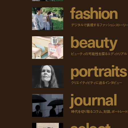
f
a
s
h
i
o
n
デジタルで表現するファッションストーリ
b
e
a
u
t
y
ビューティの可能性を探るエディトリアル
p
o
r
t
r
a
i
t
s
クリエイティビティに迫るインタビュー
j
o
u
r
n
a
l
時代を切り取るコラム、対談、ポートレー
s
e
l
e
c
t