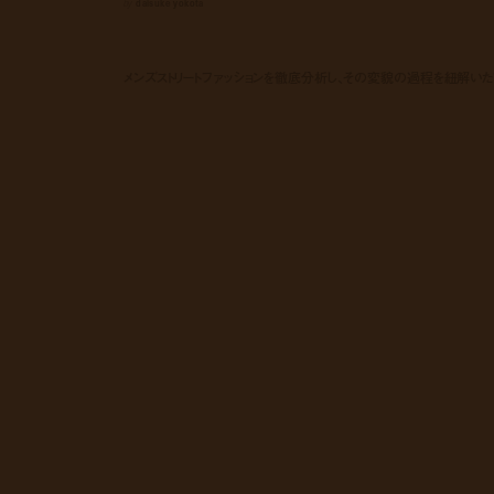
by
daisuke yokota
メンズストリートファッションを徹底分析し、その変貌の過程を紐解いたフ