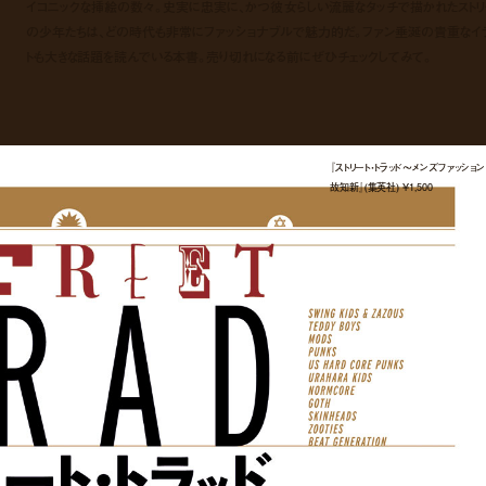
イコニックな挿絵の数々。史実に忠実に、かつ彼女らしい流麗なタッチで描かれたストリ
の少年たちは、どの時代も非常にファッショナブルで魅力的だ。ファン垂涎の貴重なイ
トも大きな話題を読んでいる本書。売り切れになる前にぜひチェックしてみて。
『ストリート・トラッド〜メンズファッショ
故知新』(集英社) ¥1,500
書籍情報
『ストリート・トラッド〜メンズファッション
タイトル
は温故知新』
著者
佐藤誠二朗
挿画
矢沢あい
版元
集英社