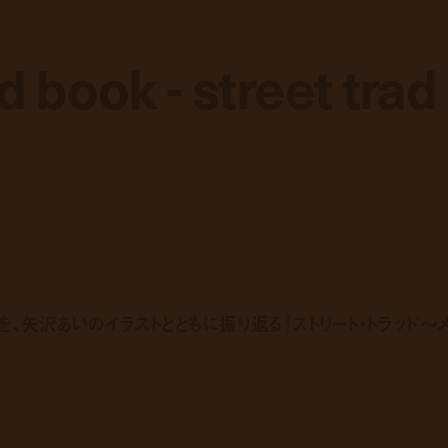
book - street trad
book - street trad
史を、矢沢あいのイラストとともに振り返る『ストリート・トラッド〜