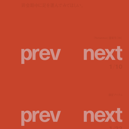
非会期中に足を運んでみてほしい。
p
r
e
v
n
e
x
t
『Richardson』最新号「A9」
1
/
10
限定アイテム
p
r
e
v
n
e
x
t
1
/
22