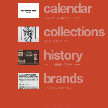
c
a
l
e
n
d
a
r
クリエイターによる日替わりレコメンド
c
o
l
l
e
c
t
i
o
n
s
コレクションルック一覧
h
i
s
t
o
r
y
アイコンから紐解くブランドヒストリー
b
r
a
n
d
s
ファッションブランド A to Z