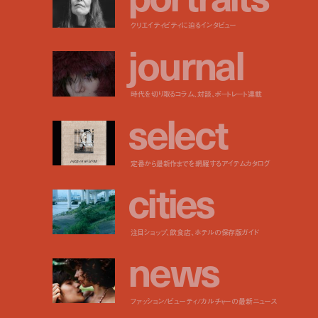
クリエイティビティに迫るインタビュー
j
o
u
r
n
a
l
時代を切り取るコラム、対談、ポートレート連載
s
e
l
e
c
t
定番から最新作までを網羅するアイテムカタログ
c
i
t
i
e
s
注目ショップ、飲食店、ホテルの保存版ガイド
n
e
w
s
ファッション/ビューティ/カルチャーの最新ニュース