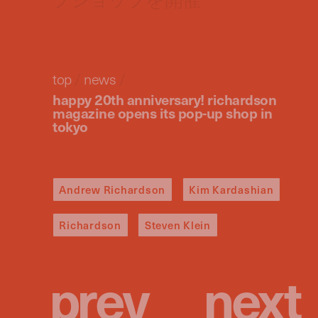
top
/
news
/
happy 20th anniversary! richardson
magazine opens its pop-up shop in
tokyo
Andrew Richardson
Kim Kardashian
Richardson
Steven Klein
p
r
e
v
n
e
x
t