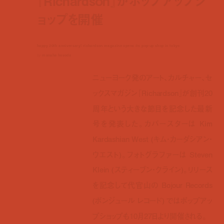
『Richardson』がポップアップシ
ョップを開催
happy 20th anniversary! richardson magazine opens its pop-up shop in tokyo
by
manaha hosoda
ニューヨーク発のアート、カルチャー、セ
ックスマガジン『Richardson』が創刊20
周年という大きな節目を記念した最新
号を発表した。カバースターは Kim
Kardashian West (キム・カーダシアン・
ウエスト)。フォトグラファーは Steven
Klein (スティーブン・クライン)。リリース
を記念して代官山の Bojour Records
(ボンジュール レコード) ではポップアッ
プショップも10月27日より開催される。