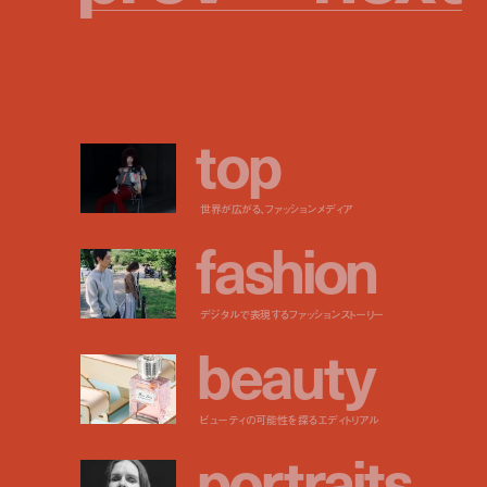
t
o
p
世界が広がる、ファッションメディア
f
a
s
h
i
o
n
デジタルで表現するファッションストーリー
b
e
a
u
t
y
ビューティの可能性を探るエディトリアル
p
o
r
t
r
a
i
t
s