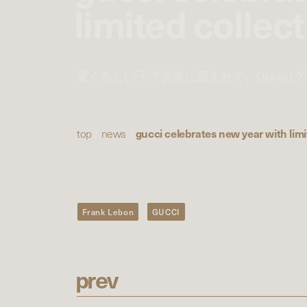
limited collec
愛くるしい子ブタ達に囲まれて、Gucci 
top
/
news
/
gucci celebrates new year with limi
Frank Lebon
GUCCI
p
r
e
v