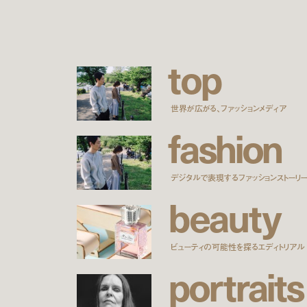
t
o
p
世界が広がる、ファッションメディア
f
a
s
h
i
o
n
デジタルで表現するファッションストーリ
b
e
a
u
t
y
ビューティの可能性を探るエディトリアル
p
o
r
t
r
a
i
t
s