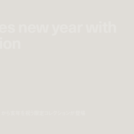
tes new year with
tes new year with
tion
tion
チ) から亥年を祝う限定コレクションが登場