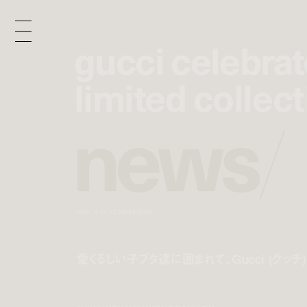
gucci celebra
gucci celebra
limited collec
limited collec
n
e
w
s
/
news
jan 22, 2019 3:00 pm
愛くるしい子ブタ達に囲まれて、Gucci (グッ