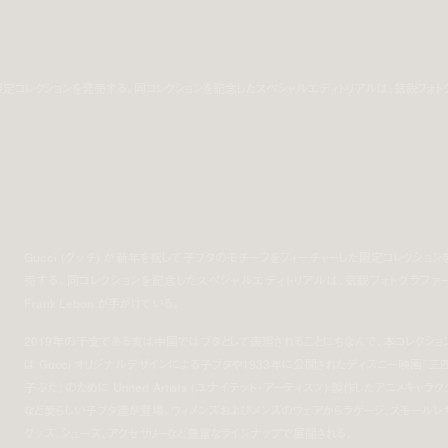
した限定コレクションを発売する。同コレクションを記念したスペシャルエディトリアルは、気鋭フォト
Gucci (グッチ) が新年を祝して子ブタのモチーフをフィーチャーした限定コレクション
売する。同コレクションを記念したスペシャルエディトリアルは、気鋭フォトグラファ
Frank Lebon が手がけている。
2019年の干支である亥は中国ではブタとして表現されることにちなんで、本コレクショ
は Gucci オリジナルデザインによる子ブタや1933年に公開されたディズニー映画『三
子ぶた』のために United Artists (ユナイテッド・アーティスツ) 製作したアニメキャラク
など愛らしい子ブタ達が登場。ウィメンズおよびメンズのウェアからラゲージ、スモールレ
グッズ、シューズ、アクセサリーなど豊富なラインナップで展開される。