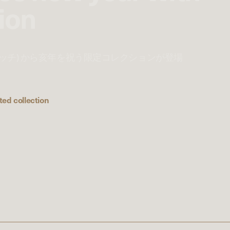
tion
(グッチ) から亥年を祝う限定コレクションが登場
ted collection