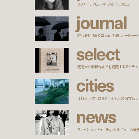
クリエイティビティに迫るインタビュー
j
o
u
r
n
a
l
時代を切り取るコラム、対談、ポートレー
s
e
l
e
c
t
定番から最新作までを網羅するアイテム
c
i
t
i
e
s
注目ショップ、飲食店、ホテルの保存版ガ
n
e
w
s
ファッション/ビューティ/カルチャーの最