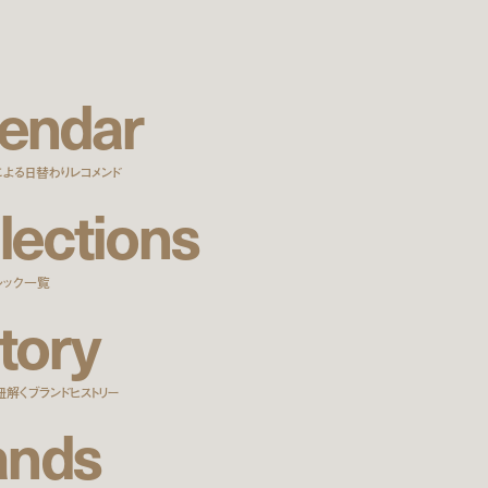
e
n
d
a
r
による日替わりレコメンド
l
e
c
t
i
o
n
s
ルック一覧
t
o
r
y
紐解くブランドヒストリー
a
n
d
s