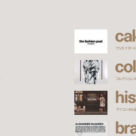
c
a
l
クリエイター
c
o
l
ー
コレクション
h
i
s
アイコンから
b
r