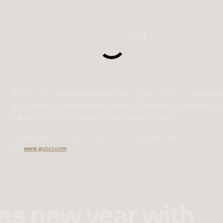
1
/
16
本コレクションは、2019年1月より全世界の Gucci 公式オンラインショップと世界各地
要ショップで発売。2月5日の春節(旧正月)を祝い、アジアの主要ショップでは同コレクシ
が飾るスペシャルウィンドウもお目見えするので、注目してみてほしい。
問い合わせ先／グッチ ジャパン カスタマーサービス 0120-88-1921
HP:
www.gucci.com
tes new year with