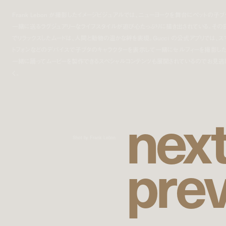
Frank Lebon が撮影したイメージビジュアルでは、ニューヨークを舞台にペットの子ブ
一緒に送るラグジュアリーなライフスタイルが遊び心たっぷりに描き出されている。その
でリラックスしたムードは、人間と動物の温かな絆を表現。Gucci の公式アプリでは、ス
トフォンなどのデバイスで子ブタのキャラクターを表示して一緒にセルフィーを撮影した
一緒に踊ってムービーを製作できるスペシャルコンテンツも展開されているのでお見逃
く。
n
e
x
Shot by Frank Lebon
p
r
e