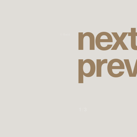
n
e
x
© Gucci
p
r
e
1
/
3