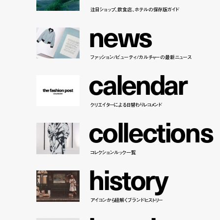
注目ショップ、飲食店、ホテルの保存版ガイド
n
e
w
s
ファッション/ビューティ/カルチャーの最新ニュース
c
a
l
e
n
d
a
r
クリエイターによる日替わりレコメンド
c
o
l
l
e
c
t
i
o
n
s
コレクションルック一覧
h
i
s
t
o
r
y
アイコンから紐解くブランドヒストリー