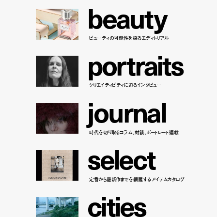
b
e
a
u
t
y
ビューティの可能性を探るエディトリアル
p
o
r
t
r
a
i
t
s
クリエイティビティに迫るインタビュー
j
o
u
r
n
a
l
時代を切り取るコラム、対談、ポートレート連載
s
e
l
e
c
t
定番から最新作までを網羅するアイテムカタログ
c
i
t
i
e
s