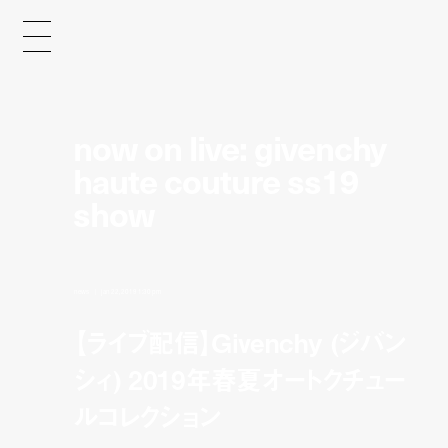
now on live: givenchy
haute couture ss19
show
news
jan 22, 2019 1:30 pm
【ライブ配信】Givenchy (ジバン
シィ) 2019年春夏オートクチュー
ルコレクション