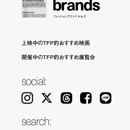
b
r
a
n
d
s
ファッションブランド A to Z
上映中のTFP的おすすめ映画
開催中のTFP的おすすめ展覧会
social:
Instagram
𝕏
Threads
Facebook
LINE
search: