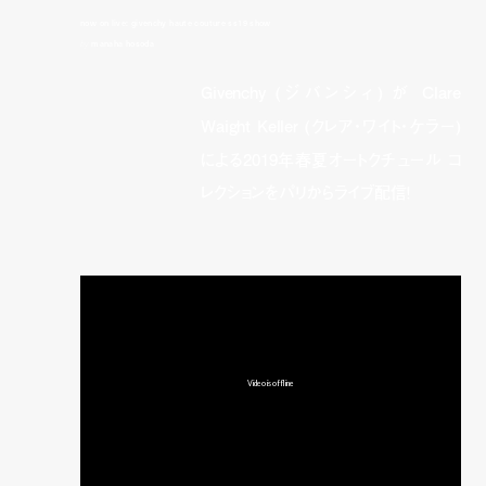
now on live: givenchy haute couture ss19 show
by
manaha hosoda
Givenchy (ジバンシィ) が Clare
Waight Keller (クレア・ワイト・ケラー)
による2019年春夏オートクチュール コ
レクションをパリからライブ配信！