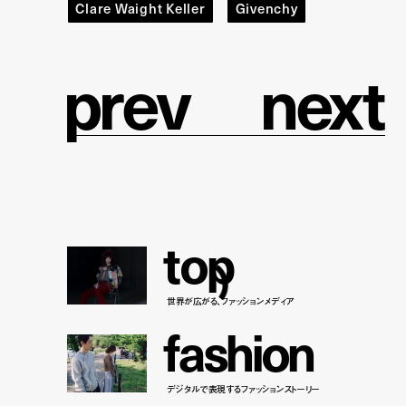
Clare Waight Keller
Givenchy
p
r
e
v
n
e
x
t
t
o
p
世界が広がる、ファッションメディア
f
a
s
h
i
o
n
デジタルで表現するファッションストーリー