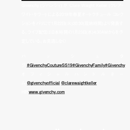
Givenchy (ジバンシィ) が Clare Waight Keller (クレア・
ワイト・ケラー) による2019年春夏オートクチュール コレク
ションをパリにて1月22日(火)20:30(現地時間)より発表す
る。ライブ配信は日本時間の1月23日(水)4:30AMからを予
定している。お見逃しなく！
ハッシュタ
グ
#GivenchyCoutureSS19
#GivenchyFamily
#Givenchy
オフィシャルハンドルネー
ム
@givenchyofficial
@clarewaightkeller
HP：
www.givenchy.com