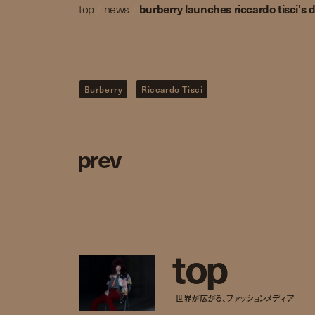
top
/
news
/
burberry launches riccardo tisci's 
Burberry
Riccardo Tisci
p
r
e
v
t
o
p
世界が広がる、ファッションメディア