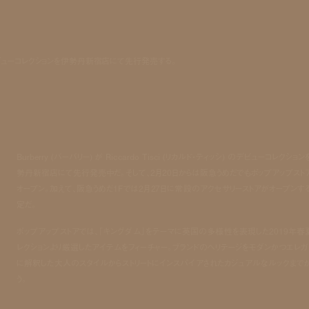
ィッシ) のデビューコレクションを伊勢丹新宿店にて先行発売する。
Burberry (バーバリー) が Riccardo Tisci (リカルド・ティッシ) のデビューコレクショ
勢丹新宿店にて先行発売中だ。そして、2月20日からは阪急うめだでもポップアップスト
オープン。加えて、阪急うめだ1Fでは2月27日に常設のアクセサリーストアがオープンす
定だ。
ポップアップストアでは、「キングダム」をテーマに英国の多様性を表現した2019年春
レクションより厳選したアイテムをフィーチャー。ブランドのヘリテージをモダンかつエレガ
に解釈した大人のスタイルからストリートにインスパイアされたカジュアルなルックまで
う。