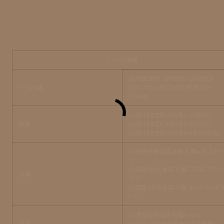
イベント情報
BURBERRY SPRING/SUMMER
イベント名
2019 COLLECTION POP-UP
STORE
(1)2019年2月13日(水)~19日(火)
会期
(2)2019年2月20日(水)~26日(火)
(3)2019年2月27日(水)~6月18日(火)
(1)伊勢丹新宿店本館 1 階=ザ・ステー
ジ
(2)阪急うめだ本店 1 階 コトコトステー
会場
ジ 11
(3)阪急うめだ本店 3 階 ポップアップ
トア
(1)東京都新宿区新宿3-14-1
住所
(2)&(3) 大阪府大阪市北区角田町８