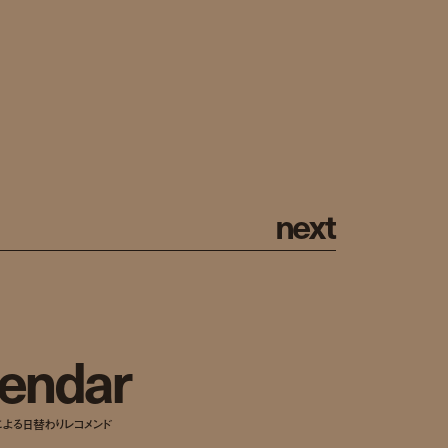
n
e
x
t
e
n
d
a
r
による日替わりレコメンド