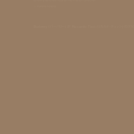
burberry launches riccardo tisci's debut collection
by
manaha hosoda
Burberry (バーバリー) が Riccardo Tisci (リカルド・テ