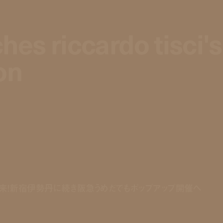
hes riccardo tisci's
hes riccardo tisci's
on
on
到来！新宿伊勢丹に続き阪急うめだでもポップアップ開催へ