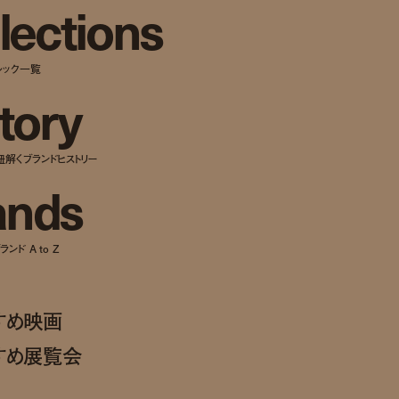
l
e
c
t
i
o
n
s
ルック一覧
t
o
r
y
紐解くブランドヒストリー
a
n
d
s
ンド A to Z
すめ映画
すめ展覧会