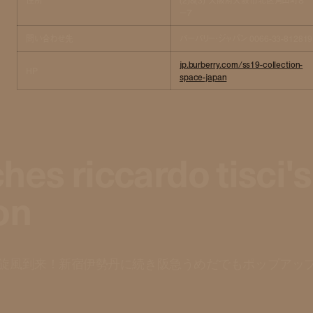
−７
問い合わせ先
バーバリー・ジャパン 0066-33-812819
jp.burberry.com/ss19-collection-
HP
space-japan
hes riccardo tisci's
on
旋風到来！新宿伊勢丹に続き阪急うめだでもポップアッ