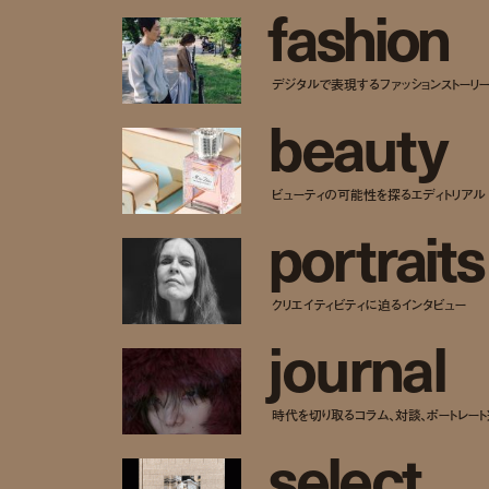
f
a
s
h
i
o
n
デジタルで表現するファッションストーリ
b
e
a
u
t
y
ビューティの可能性を探るエディトリアル
p
o
r
t
r
a
i
t
s
クリエイティビティに迫るインタビュー
j
o
u
r
n
a
l
時代を切り取るコラム、対談、ポートレー
s
e
l
e
c
t