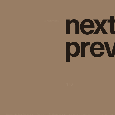
n
e
x
© BURBERRY
p
r
e
1
/
6
注目いただきたいのは、ブランドの創始者である Thomas Burberry (トーマス・バーバリ