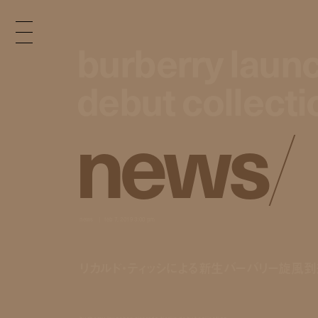
burberry launc
burberry launc
debut collecti
debut collecti
n
e
w
s
/
news
feb 7, 2019 3:00 pm
リカルド・ティッシによる新生バーバリー旋風