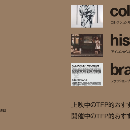
c
o
l
ー
コレクション
h
i
s
アイコンから
b
r
ファッションブラ
上映中のTFP的おす
ト連載
開催中のTFP的おす