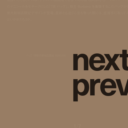
のイニシャルをモチーフにした「TB バッグ」。新生 Burberry を象徴するこのバッグか
勢丹新宿店限定デザインが登場。是非とも近くに立ち寄った際には、直接手に取って
はいかがだろうか。
n
e
x
バッグ *伊勢丹新宿店限定 ¥260,000
p
r
e
1
/
7