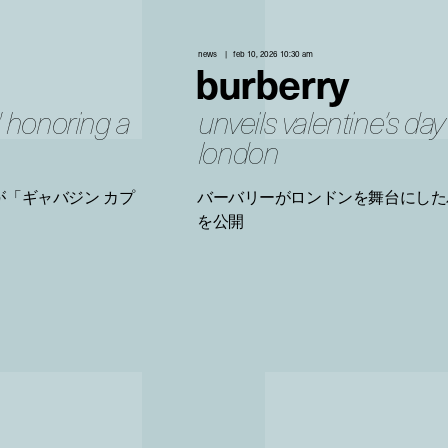
news
feb 10, 2026 10:30 am
burberry
 honoring a
unveils valentine’s da
london
「ギャバジン カプ
バーバリーがロンドンを舞台にした
を公開