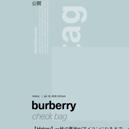
a tokyo based independent digital fashion media. we curate daily fashion, beauty and culture feeds,
quality, timeless and innovation are the fundamental philosophy of the fashion post,
interviews from the authorities of different culture in the creative industry.
and create the original editorials, portrayed in the digital era, and portraits,
公開
g
a
t
history
jun 16, 2026 3:00 pm
burberry
check bag
【History】一枚の裏地がアイコンになるまで