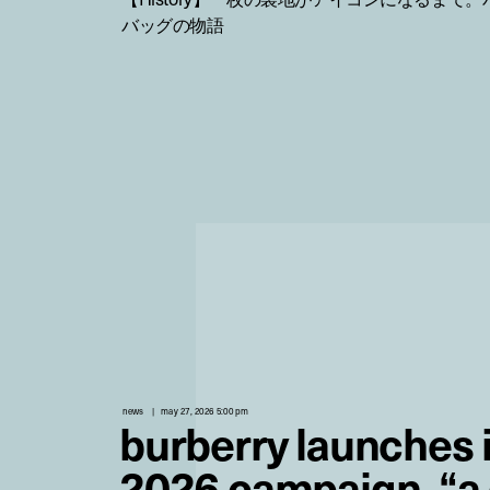
バッグの物語
news
may 27, 2026 5:00 pm
burberry launches it
2026 campaign, “a