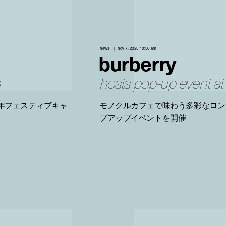
news
nov 7, 2025 10:50 am
burberry
n
hosts pop-up event a
5年フェスティブキャ
モノクルカフェで味わう多彩なロン
プアップイベントを開催