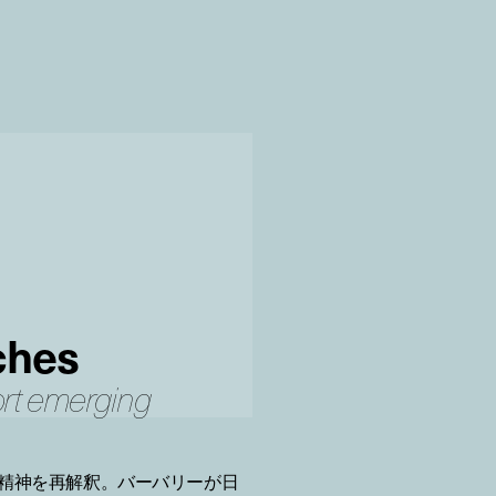
ches
ort emerging
の精神を再解釈。バーバリーが日