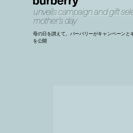
unveils campaign and gift sele
mother’s day
母の日を讃えて。バーバリーがキャンペーンと
を公開