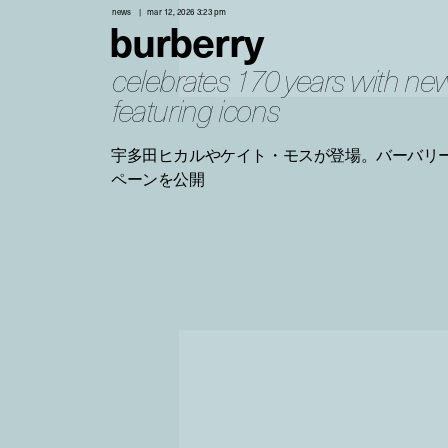
news
mar 12, 2026 3:23 pm
burberry
celebrates 170 years with n
featuring icons
宇多田ヒカルやケイト・モスが登場。バーバリー
ペーンを公開