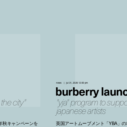
news
jul 31, 2026 12:00 pm
burberry laun
the city"
"yja" program to supp
japanese artists
6年秋キャンペーンを
英国アートムーブメント「YBA」