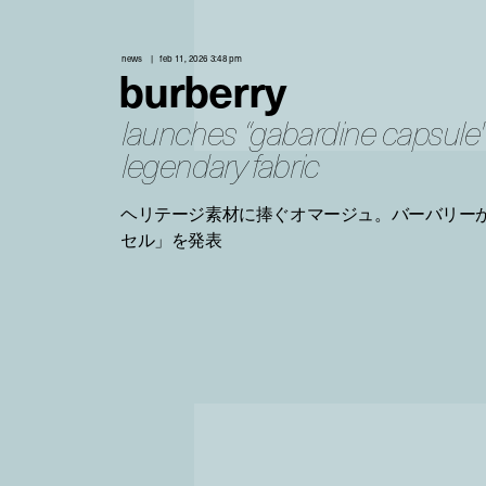
news
feb 11, 2026 3:48 pm
burberry
launches “gabardine capsule"
legendary fabric
ヘリテージ素材に捧ぐオマージュ。バーバリーが
セル」を発表