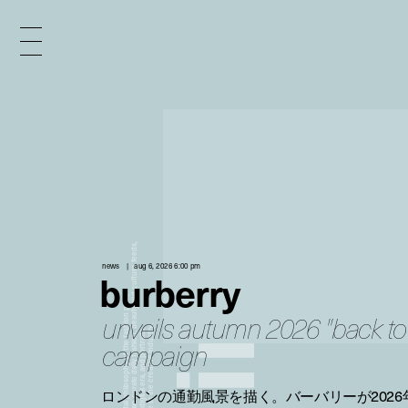
x
e
d
news
aug 6, 2026 6:00 pm
burberry
n
unveils autumn 2026 "back to 
campaign
i
ロンドンの通勤風景を描く。バーバリーが202