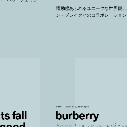
躍動感あふれるユニークな世界観。
ン・ブレイクとのコラボレーション
news
may 19, 2026 5:45 pm
s fall
burberry
 good
launches new activewe