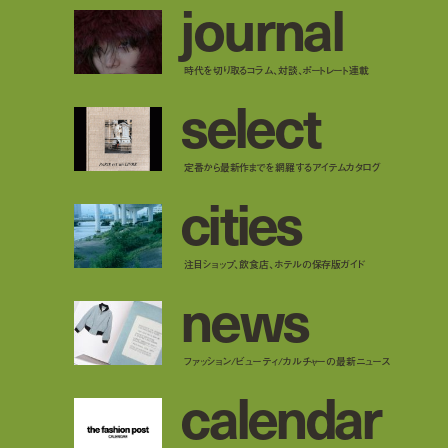
j
o
u
r
n
a
l
時代を切り取るコラム、対談、ポートレート連載
s
e
l
e
c
t
定番から最新作までを網羅するアイテムカタログ
c
i
t
i
e
s
注目ショップ、飲食店、ホテルの保存版ガイド
n
e
w
s
ファッション/ビューティ/カルチャーの最新ニュース
c
a
l
e
n
d
a
r