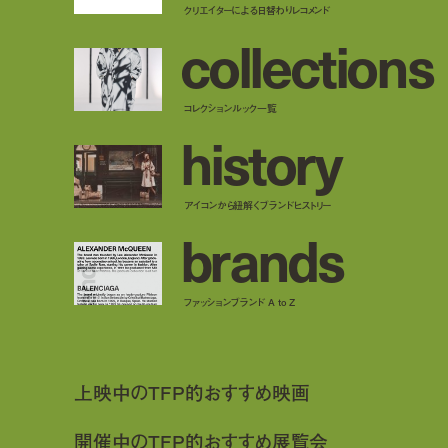
クリエイターによる日替わりレコメンド
c
o
l
l
e
c
t
i
o
n
s
コレクションルック一覧
h
i
s
t
o
r
y
アイコンから紐解くブランドヒストリー
b
r
a
n
d
s
ファッションブランド A to Z
上映中のTFP的おすすめ映画
開催中のTFP的おすすめ展覧会