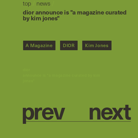
top
/
news
/
dior announce is "a magazine curated
by kim jones"
A Magazine
DIOR
Kim Jones
dior
announce is "a magazine curated by kim
jones"
p
r
e
v
n
e
x
t