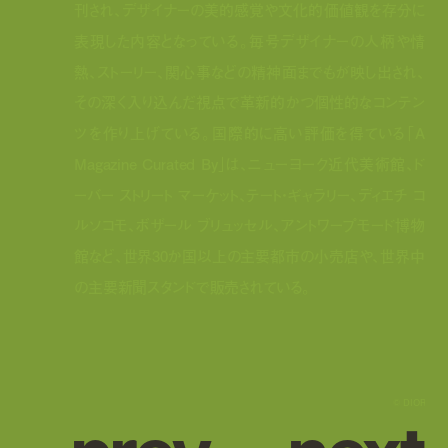
刊され、デザイナーの美的感覚や文化的価値観を存分に
表現した内容となっている。毎号デザイナーの人柄や情
熱、ストーリー、関心事などの精神面までもが映し出され、
その深く入り込んだ視点で革新的かつ個性的なコンテン
ツを作り上げている。国際的に高い評価を得ている「A
Magazine Curated By」は、ニューヨーク近代美術館、ド
ーバー ストリート マーケット、テート・ギャラリー、ディエチ コ
ルソコモ、ボザール ブリュッセル、アントワープモード博物
館など、世界30か国以上の主要都市の小売店や、世界中
の主要新聞スタンドで販売されている。
p
r
e
v
n
e
x
t
©︎ DIOR