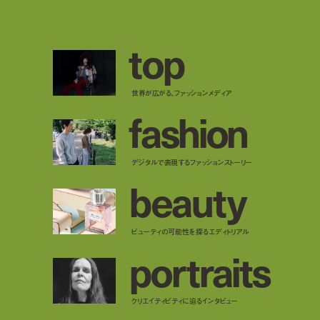
t
o
p
世界が広がる、ファッションメディア
f
a
s
h
i
o
n
デジタルで表現するファッションストーリー
b
e
a
u
t
y
ビューティの可能性を探るエディトリアル
p
o
r
t
r
a
i
t
s
クリエイティビティに迫るインタビュー