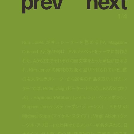
1
/
4
Kim Jones がキュレーターを務める「A Magazine
Curated By」第19号は、アルファベットをテーマに制作さ
れた。AからZまでそれぞれの頭文字をとった単語が提示さ
れ、Kim Jones の興味の対象が掘り下げられている。彼
の友人やコラボレーターたち26名の作品を取り上げた”レ
ター”では、Peter Doig (ピーター・ドイグ) 、KAWS (カウ
ズ) 、Raymond Pettibon (レイモンド・ペティボン) 、
Stephen Jones (スティーブン・ジョーンズ) 、 R.E.M.の
Michael Stipe (マイケル・スタイプ) 、Virgil Abloh (ヴァ
ージル・アブロー) など錚々たるメンバーが名を連ねる。日
本からは、村上隆、空山基、藤原ヒロシ、高橋盾、題府基