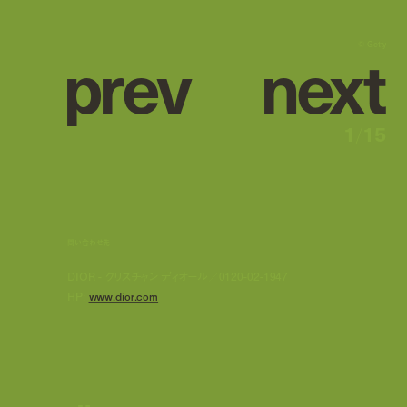
p
r
e
v
n
e
x
t
© Getty
1
/
15
問い合わせ先
DIOR - クリスチャン ディオール／0120-02-1947
HP:
www.dior.com