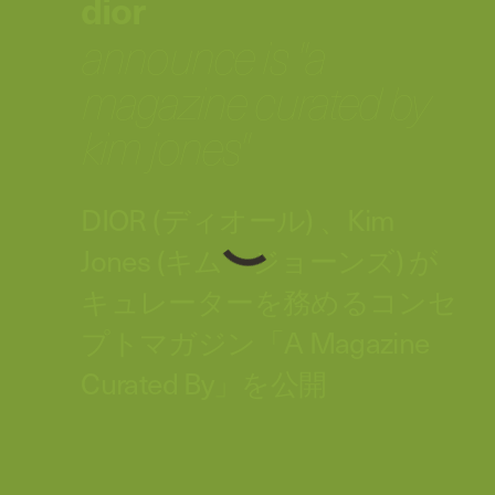
dior
announce is "a
magazine curated by
kim jones"
DIOR (ディオール) 、Kim
Jones (キム・ジョーンズ) が
キュレーターを務めるコンセ
プトマガジン「A Magazine
Curated By」を公開