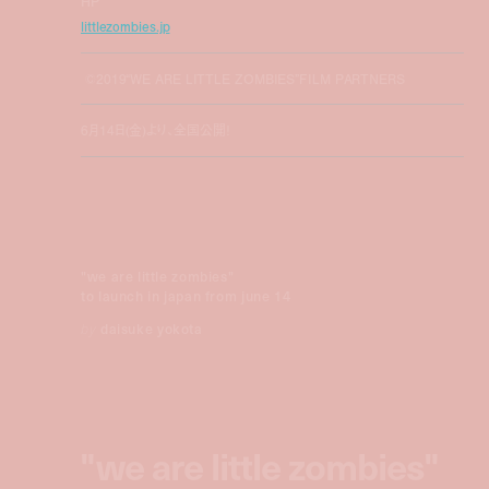
HP
littlezombies.jp
©2019“WE ARE LITTLE ZOMBIES”FILM PARTNERS
6月14日(金)より、全国公開！
"we are little zombies"
to launch in japan from june 14
by
daisuke yokota
"we are little zombies"