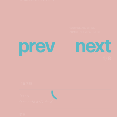
©2019“WE ARE LITTLE
p
r
e
v
n
e
x
t
ZOMBIES”FILM PARTNERS
1
/
8
作品情報
タイトル
ウィーアーリトルゾンビーズ
監督