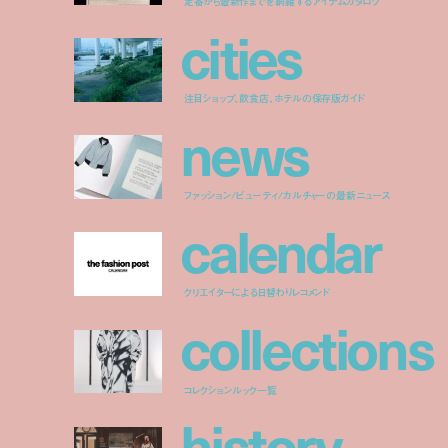
定番から最新作までを網羅するアイテムカタログ
c
i
t
i
e
s
注目ショップ、飲食店、ホテルの保存版ガイド
n
e
w
s
ファッション/ビューティ/カルチャーの最新ニュース
c
a
l
e
n
d
a
r
クリエイターによる日替わりレコメンド
c
o
l
l
e
c
t
i
o
n
s
コレクションルック一覧
h
i
s
t
o
r
y