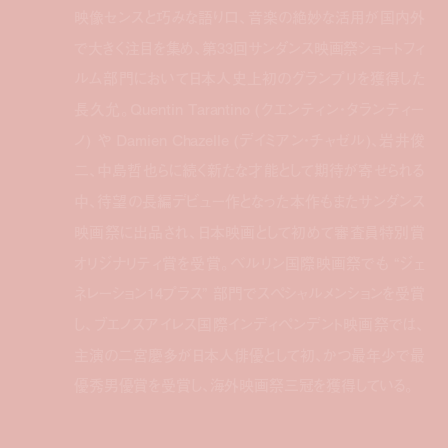
映像センスと巧みな語り口、
音楽の絶妙な活用が国内外
で大きく注目を集め、
第33回サンダンス映画祭ショートフィ
ルム部門において日本人史
上初のグランプリを獲得した
長久允。Quentin Tarantino (クエンティン・
タランティー
ノ) や Damien Chazelle (デイミアン・チャゼル)、岩井俊
二、
中島哲也らに続く新たな才能として期待が寄せられる
中、待望の長編デビュー作となった本作もまたサンダンス
映画祭に出品され、
日本映画として初めて審査員特別賞
オリジナリティ賞を受賞。
ベルリン国際映画祭でも “ジェ
ネレーション14プラス” 部門でスペシャルメンションを受賞
し、
ブエノスアイレス国際インディペンデント映画祭では、
主演の二宮慶多が日本人俳優として初、
かつ最年少で最
優秀男優賞を受賞し、
海外映画祭三冠を獲得している。