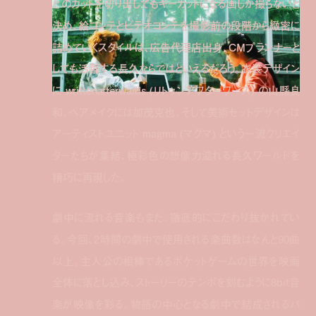
どのカットを切り出してもキーカットになる画しか撮らないと
決め、絵コンテとビデオコンテを撮影前の段階から緻密に
詰めていくスタイルは、広告代理店出身、CMプランナーと
しても活躍する長久ならではといえるだろう。衣装デザイン
に writtenafterwards (リトゥンアフターワーズ) の山縣良
和、ヘアメイクには加茂克也、そして美術セットデザインは
アーティストユニット magma (マグマ) という一流クリエイ
ターたちが集結、極彩色の想像力溢れる長久ワールドを
精巧に再現した。
劇中に流れる音楽もまた、徹底的にこだわり抜かれてい
る。今回、2時間の劇中で使用される楽曲数はなんと90曲
以上。主人公の相棒であるポケットゲームの世界を映画
全体に落とし込み、ストーリーのテンポを刻むように8bit音
楽が映像を彩る。物語の中心となる劇中で結成されるバ