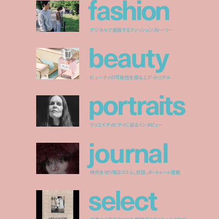
f
a
s
h
i
o
n
デジタルで表現するファッションストーリー
b
e
a
u
t
y
ビューティの可能性を探るエディトリアル
p
o
r
t
r
a
i
t
s
クリエイティビティに迫るインタビュー
j
o
u
r
n
a
l
時代を切り取るコラム、対談、ポートレート連載
s
e
l
e
c
t