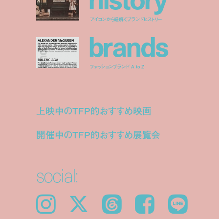
アイコンから紐解くブランドヒストリー
b
r
a
n
d
s
ファッションブランド A to Z
上映中のTFP的おすすめ映画
開催中のTFP的おすすめ展覧会
social:
Instagram
𝕏
Threads
Facebook
LINE