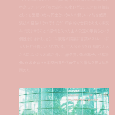
中島セナ。ドラマ『嘘の戦争』の水野哲志。天才似顔絵師
としても話題の奥村門土という4人の新しい才能を起用。
演技の経験はそれぞれだが、印象的な台詞をあえて棒読
みで読ませることで感情を失った主人公達の単調さという
個性を引き出し、さらには観客の脳裏に言葉がストレートに
入り込む仕掛けがされている。主人公たちを取り囲む大人
たちには、佐々木蔵之介、工藤夕貴、菊地凛子、池松壮
亮、永瀬正敏ら日本映画界を代表する名優陣を揃え脇を
固めた。
©2019“WE ARE LITTLE
ZOMBIES”FILM PARTNERS