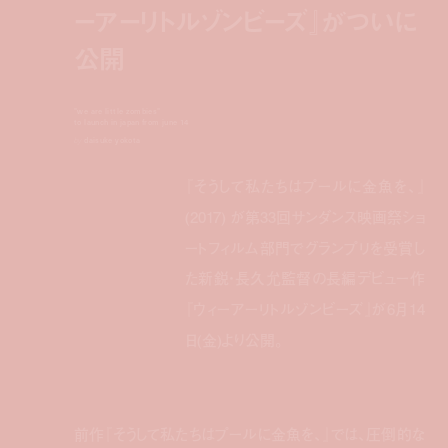
ーアーリトルゾンビーズ』がついに
公開
"we are little zombies"
to launch in japan from june 14
by
daisuke yokota
『そうして私たちはプールに金魚を、』
(2017) が第33回サンダンス映画祭ショ
ートフィルム部門でグランプリを受賞し
た新鋭・長久允監督の長編デビュー作
『ウィーアーリトルゾンビーズ』が6月14
日(金)より公開。
前作『そうして私たちはプールに金魚を、』では、
圧倒的な