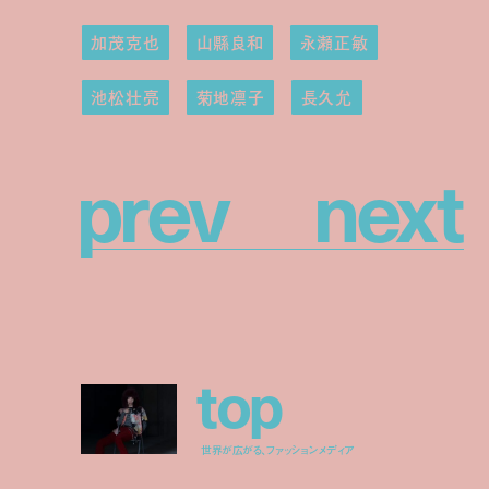
加茂克也
山縣良和
永瀬正敏
池松壮亮
菊地凛子
長久允
p
r
e
v
n
e
x
t
t
o
p
世界が広がる、ファッションメディア