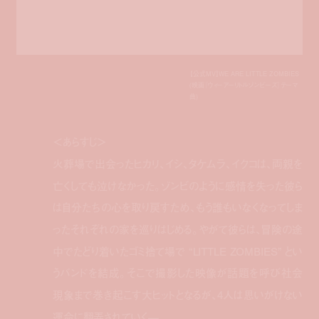
【公式MV】WE ARE LITTLE ZOMBIES
(映画『ウィーアーリトルゾンビーズ』テーマ
曲)
＜あらすじ＞
火葬場で出会ったヒカリ、イシ、タケムラ、イクコは、両親を
亡くしても泣けなかった。ゾンビのように感情を失った彼ら
は自分たちの心を取り戻すため、もう誰もいなくなってしま
ったそれぞれの家を巡りはじめる。やがて彼らは、冒険の途
中でたどり着いたゴミ捨て場で “LITTLE ZOMBIES” とい
うバンドを結成。そこで撮影した映像が話題を呼び社会
現象まで巻き起こす大ヒットとなるが、4人は思いがけない
運命に翻弄されていく—