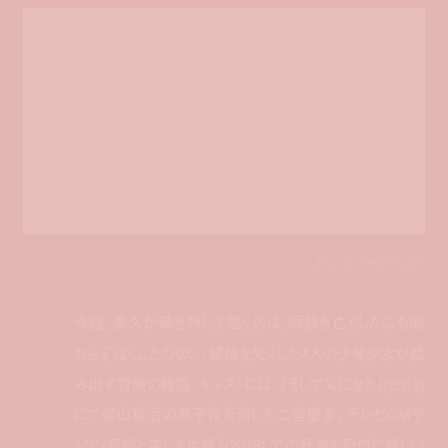
『ウィーアーリトルゾンビーズ』
今回、長久が満
を持して描くのは、
両親を亡くしたにも関
わらず泣くことのない、感情を失くした4人の少年少女が踏
み出す冒険の物語。キャストには、『そして父になる』(2013)
にて福山雅治の息子役を演じた二宮慶多。テレビCMや
『クソ野郎と美しき世界』(2018) での好演も記憶に新しい