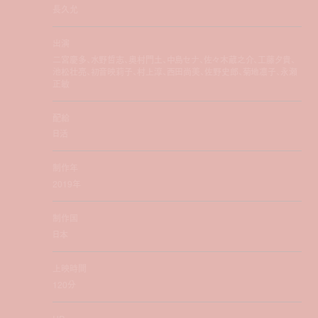
長久允
出演
二宮慶多、水野哲志、奥村門土、中島セナ、佐々木蔵之介、工藤夕貴、
池松壮亮、初音映莉子、村上淳、西田尚美、佐野史郎、菊地凛子、永瀬
正敏
配給
日活
制作年
2019年
制作国
日本
上映時間
120分