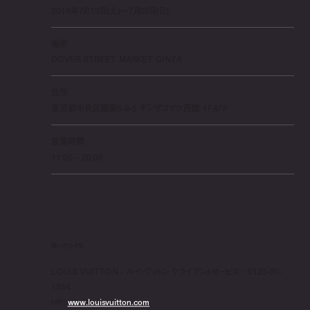
2019年7月13日(土)〜7月28日(日)
場所
DOVER STREET MARKET GINZA
住所
東京都中央区銀座6-9-5 ギンザコマツ西館 1F&7F
営業時間
11:00 – 20:00
問い合わせ先
LOUIS VUITTON - ルイ・ヴィトン クライアントサービス／0120-00-
1854
HP:
www.louisvuitton.com