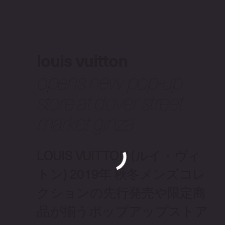
louis vuitton
opens new pop-up
store at dover street
market ginza
LOUIS VUITTON (ルイ・ヴィ
トン) 2019年 秋冬メンズコレ
クションの先行発売や限定商
品が揃うポップアップストア