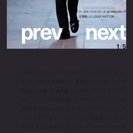
キーポル・バンドリエール 50 ¥369,000 (予
p
r
e
v
n
e
x
t
定価格) | ©︎ LOUIS VUITTON
1
/
5
1980年代のニューヨークのポップ･ミュージックやストリー
ト、そして現代の多様性など、複数のインスピレーションが
融合した力強い印象を纏った2019年 秋冬メンズコレクシ
ョン。ランウェイでも目を惹いたプリズムカラーモチーフの
新作「タイガ･レインボー」をはじめ、レディ・トゥ・ウェア、レザ
ーグッズやアクセサリー、シューズなど豊富なラインナップ
が揃う。また世界各地のポップアップストアのみで先行発