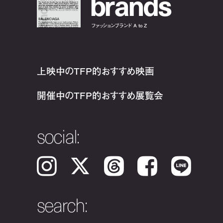
b
r
a
n
d
s
ファッションブランド A to Z
上映中のTFP的おすすめ映画
開催中のTFP的おすすめ展覧会
social:
Instagram
𝕏
Threads
Facebook
LINE
search: