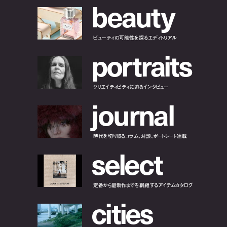
b
e
a
u
t
y
ビューティの可能性を探るエディトリアル
p
o
r
t
r
a
i
t
s
クリエイティビティに迫るインタビュー
j
o
u
r
n
a
l
時代を切り取るコラム、対談、ポートレート連載
s
e
l
e
c
t
定番から最新作までを網羅するアイテムカタログ
c
i
t
i
e
s