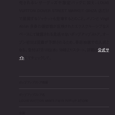
売されるレザーグッズや限定バッグに加え、LOUIS
VUITTON DOVER STREET MARKET GINZA 店だけ
で展開するジャケットも登場するとのこと。メゾンと Virgil
Abloh 自身の価値観が反映されたエクスクルーシブなス
ペースにて披露される見逃せないポップアップストア。オー
プン初日は混雑が予想されるため、事前抽選での入店と
なる。受付は7月10日(水) 18時よりスタート。詳細は
公式サ
イト
にてチェックして。
ポップアップストア情報
ポップアップストア名
LOUIS VUITTON MEN’S FW19 POP-UP STORE
会期