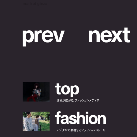
market ginza
p
r
e
v
n
e
x
t
t
o
p
世界が広がる、ファッションメディア
f
a
s
h
i
o
n
デジタルで表現するファッションストーリー