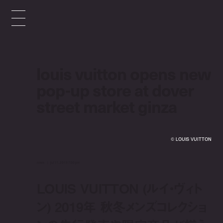
louis vuitton opens new
pop-up store at dover
street market ginza
©︎ LOUIS VUITTON
news
jul 11, 2019 7:00 pm
LOUIS VUITTON (ルイ・ヴィト
ン) 2019年 秋冬メンズコレクショ