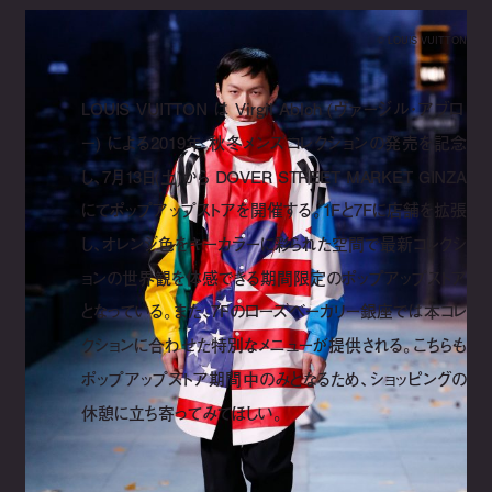
©︎ LOUIS VUITTON
LOUIS VUITTON は Virgil Abloh (ヴァージル・アブロ
ー) による2019年 秋冬メンズコレクションの発売を記念
し、7月13日(土)から DOVER STREET MARKET GINZA
にてポップアップストアを開催する。1Fと7Fに店舗を拡張
し、オレンジ色をキーカラーに彩られた空間で最新コレクシ
ョンの世界観を体感できる期間限定のポップアップストア
となっている。また、7Fのローズベーカリー銀座では本コレ
クションに合わせた特別なメニューが提供される。こちらも
ポップアップストア期間中のみとなるため、ショッピングの
休憩に立ち寄ってみてほしい。