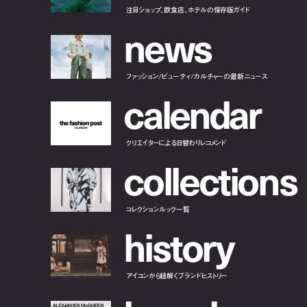
注目ショップ、飲食店、ホテルの保存版ガイド
n
e
w
s
ファッション/ビューティ/カルチャーの最新ニュース
c
a
l
e
n
d
a
r
クリエイターによる日替わりレコメンド
c
o
l
l
e
c
t
i
o
n
s
コレクションルック一覧
h
i
s
t
o
r
y
アイコンから紐解くブランドヒストリー