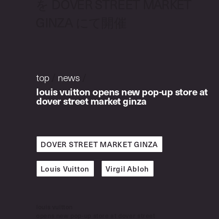
を DOVER STREET MARKET
GINZA にて開催
top
/
news
/
louis vuitton opens new pop-up store at
dover street market ginza
DOVER STREET MARKET GINZA
Louis Vuitton
Virgil Abloh
louis vuitton
opens new pop-up store at dover street