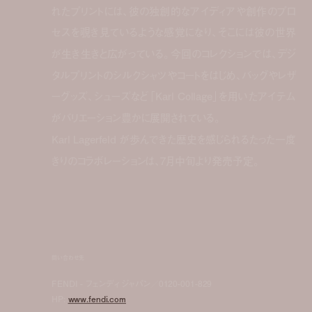
れたプリントには、彼の独創的なアイディアや創作のプロ
セスを覗き見ているような感覚になり、そこには彼の世界
が生き生きと広がっている。今回のコレクションでは、デジ
タルプリントのシルクシャツやコートをはじめ、バッグやレザ
ーグッズ、シューズなど「Karl Collage」を用いたアイテム
がバリエーション豊かに展開されている。
Karl Lagerfeld が歩んできた歴史を感じられるたった一度
きりのコラボレーションは、7月中旬より発売予定。
問い合わせ先
FENDI - フェンディ ジャパン／0120-001-829
HP:
www.fendi.com