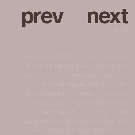
p
r
e
v
n
e
x
t
1
/
15
FENDI は、2019-20年 秋冬メンズコレクションのゲストア
ーティストに Karl Lagerfeld を迎えた。FENDI 3代目のク
リエイティブ・ディレクター Silvia Venturini Fendi (シルヴ
ィア・フェンディ) と Karl Lagerfeld が、生涯に渡って築い
た絆と尊敬を再認識するべく、一度きりの特別なコラボレ
ーションとなる。このコラボコレクションの象徴となっている
プリント「Karl Collage (カールコラージュ) 」は、Karl
Lagerfeld が描いてきた膨大な数のイラストやロゴ、文字、
ヴィンテージの写真などを用いたもの。複雑にコラージュさ