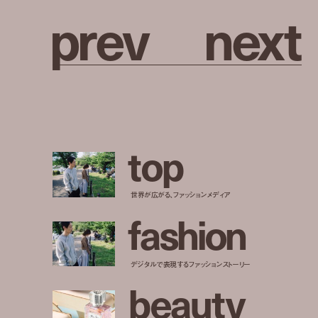
p
r
e
v
n
e
x
t
t
o
p
世界が広がる、ファッションメディア
f
a
s
h
i
o
n
デジタルで表現するファッションストーリー
b
e
a
u
t
y