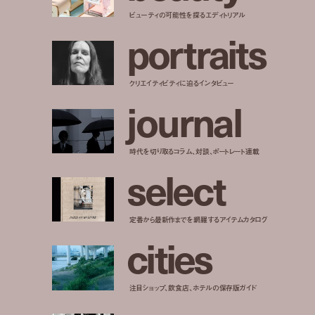
ビューティの可能性を探るエディトリアル
p
o
r
t
r
a
i
t
s
クリエイティビティに迫るインタビュー
j
o
u
r
n
a
l
時代を切り取るコラム、対談、ポートレート連載
s
e
l
e
c
t
定番から最新作までを網羅するアイテムカタログ
c
i
t
i
e
s
注目ショップ、飲食店、ホテルの保存版ガイド