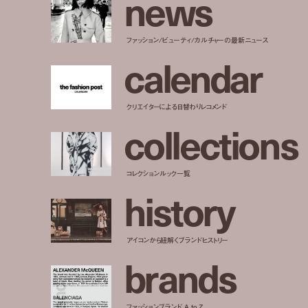
n
e
w
s
ファッション/ビューティ/カルチャーの最新ニュース
c
a
l
e
n
d
a
r
クリエイターによる日替わりレコメンド
c
o
l
l
e
c
t
i
o
n
s
コレクションルック一覧
h
i
s
t
o
r
y
アイコンから紐解くブランドヒストリー
b
r
a
n
d
s
ファッションブランド A to Z