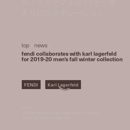
ル・ラガーフェルド) と一度
きりのコラボレーション
top
/
news
/
fendi collaborates with karl lagerfeld
for 2019-20 men's fall winter collection
FENDI
Karl Lagerfeld
fendi
collaborates with karl lagerfeld for 2019-20
men's fall winter collection