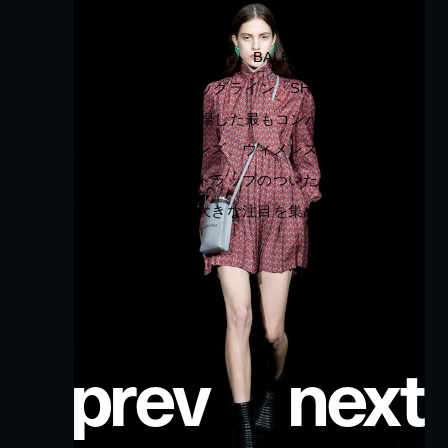
「PHONE HOLDER」は、BALENCIAGA のペーパーバッ
グを模したバッグライン「SHOPPING (ショッピング)」から
新登場した最もコンパクトなバッグ。ランウェイでもメンズ、
ウィメンズどちらのルックでもショルダーストラップのつい
たクロスボディスタイルで登場し、大きな注目を集めたこと
が記憶に新しい。
p
r
e
v
n
e
x
t
バッグ ￥99,000
1
/
3