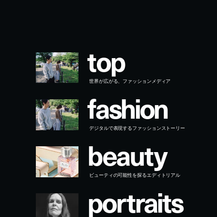
t
o
p
世界が広がる、ファッションメディア
f
a
s
h
i
o
n
デジタルで表現するファッションストーリー
b
e
a
u
t
y
ビューティの可能性を探るエディトリアル
p
o
r
t
r
a
i
t
s
クリエイティビティに迫るインタビュー
j
o
u
r
n
a
l