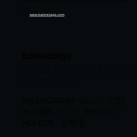
balenciaga
introduces new "phone
holder" bag
BALENCIAGA (バレンシアガ)
から新作バッグ「PHONE
HOLDER」が登場
top
/
news
/