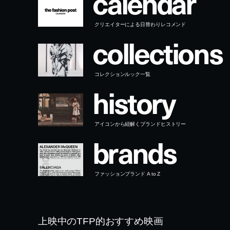
c
o
l
l
e
c
t
i
o
n
s
コレクションルック一覧
h
i
s
t
o
r
y
アイコンから紐解くブランドヒストリー
b
r
a
n
d
s
ファッションブランド A to Z
上映中のTFP的おすすめ映画
開催中のTFP的おすすめ展覧会