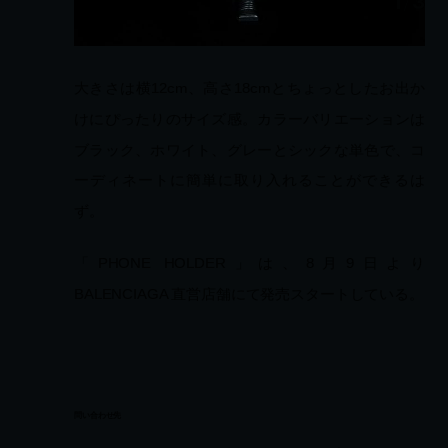
大きさは横12cm、高さ18cmとちょっとしたお出かけにぴっ
たりのサイズ感。カラーバリエーションはブラック、ホワイト、
グレーとシックな単色で、コーディネートに簡単に取り入れ
ることができるはず。
「PHONE HOLDER」は、8月9日より BALENCIAGA 直
営店舗にて発売スタートしている。
問い合わせ先
BALENCIAGA - バレンシアガ クライアントサービス／0120-992-136
HP:
www.balenciaga.com