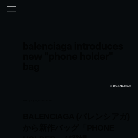
balenciaga introduces
new "phone holder"
bag
© BALENCIAGA
news
aug 13, 2019 12:30 pm
BALENCIAGA (バレンシアガ)
から新作バッグ「PHONE