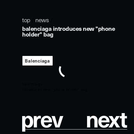
balenciaga introduces new "phone
holder" bag
Balenciaga
balenciaga
introduces new "phone holder" bag
p
r
e
v
n
e
x
t