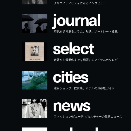
時代を切り取るコラム、対談、ポートレート連載
s
e
l
e
c
t
定番から最新作までを網羅するアイテムカタログ
c
i
t
i
e
s
注目ショップ、飲食店、ホテルの保存版ガイド
n
e
w
s
ファッション/ビューティ/カルチャーの最新ニュース
c
a
l
e
n
d
a
r
クリエイターによる日替わりレコメンド