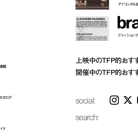
アイコンから
b
r
ファッションブラ
上映中のTFP的おす
ト連載
開催中のTFP的おす
social:
カタログ
Instagram
𝕏
search:
イド