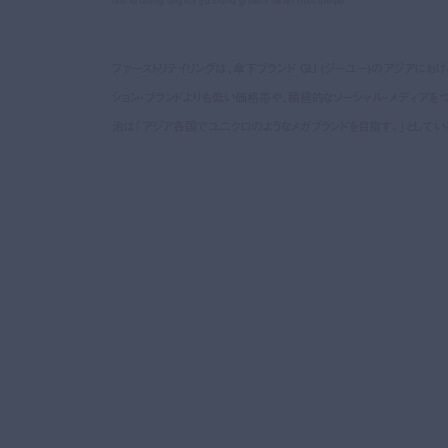
fast retailing targets gu brand growth faster than uniqlo
ファーストリテイリングは、傘下ブランド GU (ジーユー)のアジアに
ション・ブランドよりも低い価格帯や、積極的なソーシャル・メディアを
治は「アジア各国でユニクロのようなメガブランドを目指す。」としてい