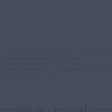
ファーストリテイリングは、傘下ブランド GU (ジーユー)のアジアにおける拡大戦略に力
れると発表。GU は現在、国内のみで展開しているが、外資系ファストファッション・ブラ
よりも低い価格帯や、積極的なソーシャル・メディアをつかったキャンペーンなどにより、
において高い成長率を誇っており、GU の代表を務める柚木治は「アジア各国でユニ
のようなメガブランドを目指す。」としている。
 targets gu brand gr