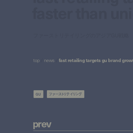
faster than un
ファーストリテイリングのアジアGU戦略
top
/
news
/
fast retailing targets gu brand grow
GU
ファーストリテイリング
p
r
e
v