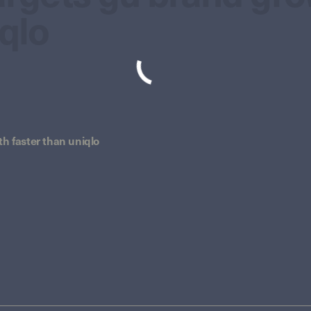
iqlo
th faster than uniqlo