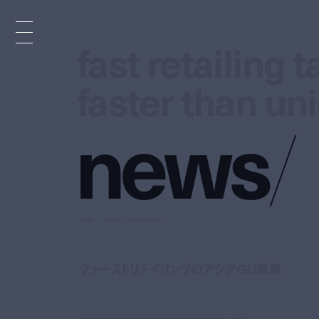
fast retailing
fast retailing
faster than un
faster than un
n
e
w
s
/
news
may 27, 2013 8:21 pm
ファーストリテイリングのアジアGU戦略