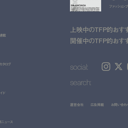
ファッションブラ
上映中のTFP的おす
ト連載
開催中のTFP的おす
social:
カタログ
Instagram
𝕏
search:
イド
運営会社
広告掲載
お問い合わ
新ニュース