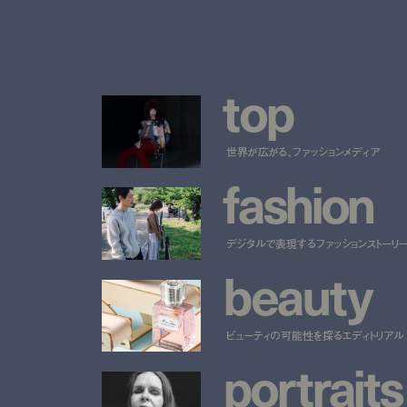
t
o
p
世界が広がる、ファッションメディア
f
a
s
h
i
o
n
デジタルで表現するファッションストーリ
b
e
a
u
t
y
ビューティの可能性を探るエディトリアル
p
o
r
t
r
a
i
t
s