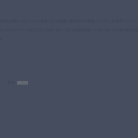
おける拡大戦略に力を入れると発表。GU は現在、国内のみで展開しているが、外資系ファストフ
つかったキャンペーンなどにより、日本において高い成長率を誇っており、GU の代表を務める
る。
提供:
WGSN