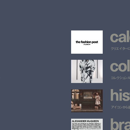
c
a
l
クリエイター
c
o
l
ー
コレクション
h
i
s
アイコンから
b
r