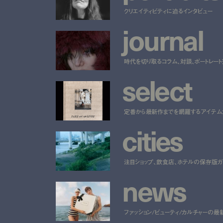
クリエイティビティに迫るインタビュー
j
o
u
r
n
a
l
時代を切り取るコラム、対談、ポートレー
s
e
l
e
c
t
定番から最新作までを網羅するアイテム
c
i
t
i
e
s
注目ショップ、飲食店、ホテルの保存版ガ
n
e
w
s
ファッション/ビューティ/カルチャーの最