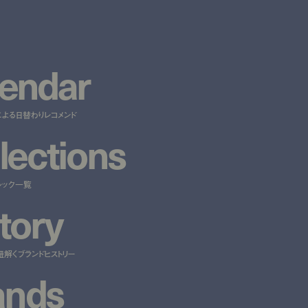
e
n
d
a
r
による日替わりレコメンド
l
e
c
t
i
o
n
s
ルック一覧
t
o
r
y
紐解くブランドヒストリー
a
n
d
s