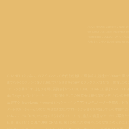
ANONYMOUS Gabrielle Chanel an
the Grand‐Duc Dmitri Pavlovitch 1
Photograph COLLECTION CHANE
PARIS © CHANEL/All rights reser
CHANEL (シャネル) のアイコンとして時代を超越して輝き続け、誕生から90年が経っ
までも多くのファンに愛され続けている世界を代表するフレグランス「N°5」。現在、この
コニックな香り「N°5」をひも解く展覧会「N°5 CULTURE CHANEL 展」がパリの Pala
de Tokyo (パレ・ド・トーキョー) で開催中だ。この展覧会は現代美術とデザインの分
活躍する Jean-Louis Froment (ジャン=ルイ フロマン) がキュレーターを務め、「N°5
アートやカルチャーとの関わりをさまざまなアプローチから暗号を解読してその本質に迫
いる。ここでは「N°5」が内包するさまざまストーリーを、過去の貴重なアーカイブ写真と
紹介。また「N°5 CULTURE CHANEL 展」の展示の模様や、この展覧会のためにオ
ダのランドスケープ・アーティスト Piet Oudolf (ピエト・オウドルフ) が手がけた庭園の