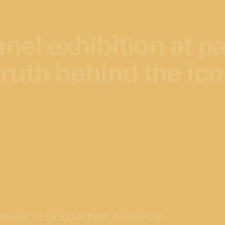
nel exhibition at pa
nel exhibition at pa
truth behind the ic
truth behind the ic
せまった「N°5 CULTURE CHANEL 展」