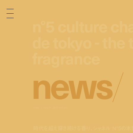
n°5 culture cha
n°5 culture cha
de tokyo - the 
de tokyo - the 
fragrance
fragrance
n
e
w
s
/
news
may 31, 2013 1:15 pm
時代を超え輝き続ける香り、シャネル N°5の本質に