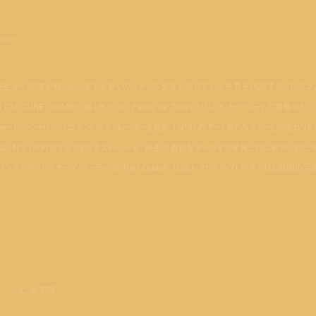
grance
け、誕生から90年が経ったいまでも多くのファンに愛され続けている世界を代表するフレグラ
LTURE CHANEL 展」がパリの Palais de Tokyo (パレ・ド・トーキョー) で開催中だ。
ent (ジャン=ルイ フロマン) がキュレーターを務め、「N°5」のアートやカルチャーとの関わりを
「N°5」が内包するさまざまストーリーを、過去の貴重なアーカイブ写真と共に紹介。また「N
ダのランドスケープ・アーティスト Piet Oudolf (ピエト・オウドルフ) が手がけた庭園の写
文: 編集部