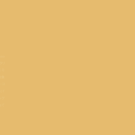
so
タリ
にモ
抽象
ン・コ
 (イ
セルゲ
ねて