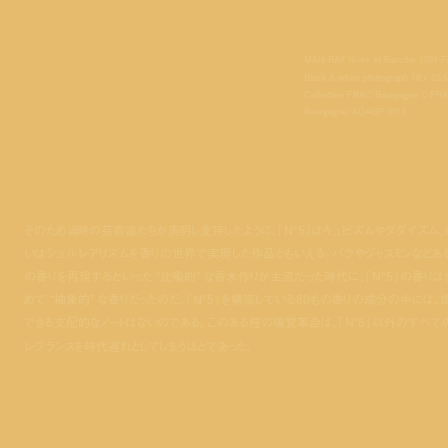
MAN RAY Noire et Blanche 1924‐7
Black & white photograph 18 x 23.
Collection FRAC Bourgogne © FR
Bourgogne/ADAGP 2013
そのため当時の芸術家たちが表明し支持したように、「N°5」はキュビズムやダダイズム、
いはシュルレアリズムを香りの世界で実現した作品ともいえる。バラやジャスミンなどあ
の香りを再現するといった “比喩的” な香水作りが主流だった時代に、「N°5」の香りは
めて “抽象的” な香りだったのだ。「N°5」を構築している80もの香りの成分の中には、
できる支配的なノートはないのである。このある種の嗅覚革命は、「N°5」以外のすべて
レグランスを時代遅れとしてしまうほどであった。