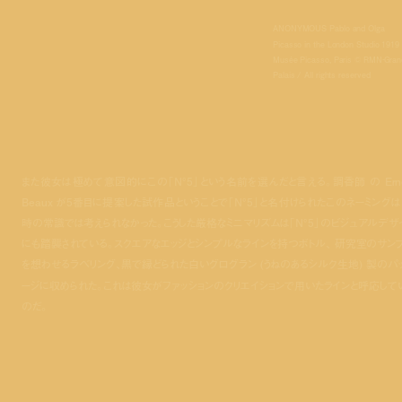
ANONYMOUS Pablo and Olga
Picasso in the London Studio 1919
Musée Picasso, Paris © RMN‐Gran
Palais / All rights reserved
また彼女は極めて意図的にこの「N°5」という名前を選んだと言える。調香師 の Erne
Beaux が5番目に提案した試作品ということで「N°5」と名付けられたこのネーミングは
時の常識では考えられなかった。こうした厳格なミニマリズムは「N°5」のビジュアルデザ
にも踏襲されている。スクエアなエッジとシンプルなラインを持つボトル、 研究室のサン
を想わせるラベリング、黒で縁どられた白いグログラン (うねのあるシルク生地) 製のパ
ージに収められた。これは彼女がファッションのクリエイションで用いたラインと呼応して
のだ。