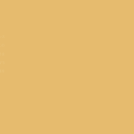
ンス
この
さま
°5
真を