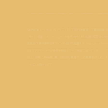
n°5 culture chanel exhibition at palais de tokyo - the truth behind the iconic fra
CHANEL (シャネル) のアイコンとして時代を超越して輝き続
「N°5」。現在、このアイコニックな香り「N°5」をひも解く展覧会「N°5 CU
展覧会は現代美術とデザインの分野で活躍する Jean-Louis From
ざまなアプローチから暗号を解読してその本質に迫っている。ここでは
CULTURE CHANEL 展」の展示の模様や、この展覧会のためにオラン
いち早くお見せします。