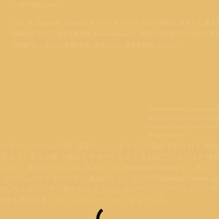
＜ N°5 のヒストリー＞
1921年、Gabrielle Chanel (ガブリエル・シャネル) が初めて発表した香水
CHANEL「N°5」。彼女は調香師 Ernest Beaux に「世界中の女性たちのために、私
りを贈りたい。そのような香りを創ってほしい」と、調香を依頼したという。
ANONYMOUS Boy Capel reading i
his appartment circa 1911 Photogr
Collection Edmonde Charles‐ Roux
All rights reserved
 (アーサー・カペル) の死に直面した。“ボーイ” の愛称で知られる Arthu
めて出会った真の恋人で、多くの面で彼女をサポートしたと言われている。また彼
た。彼の死で悲しみに暮れている Gabrielle Chanel を、友人
セ・マリア・セール) はヴェネツィアに連れ出した。そしてGabrielle Chanel 
的なヴェネツィアに魅かれるようになるのだ。そしてヴェネツィア
の後も彼女に多くのインスピレーションをもたらす。