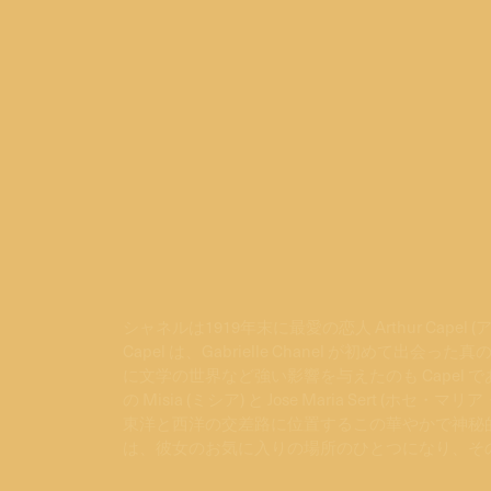
シャネルは1919年末に最愛の恋人 Arthur Capel
Capel は、Gabrielle Chanel が初
に文学の世界など強い影響を与えたのも Capel であっ
の Misia (ミシア) と Jose Maria Sert (ホ
東洋と西洋の交差路に位置するこの華やかで神秘
は、彼女のお気に入りの場所のひとつになり、そ