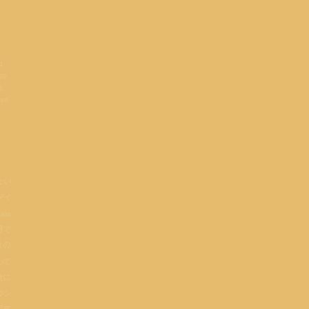
d
920
L,
ved
たい
アイ
is
野で
」の
って
共に
ラン
写真