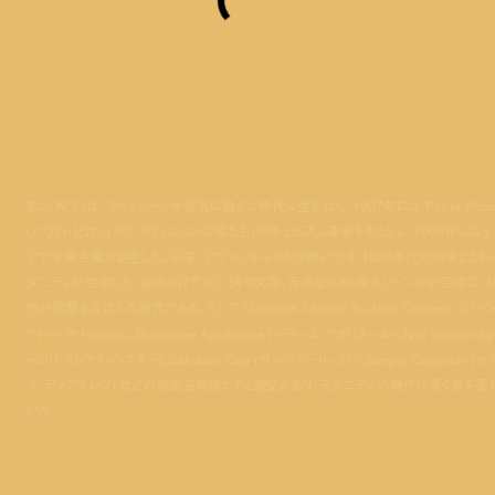
また「N°5」は、アートシーンが活気に満ちた時代に生まれた。1907年には Pablo Picas
(パブロ・ピカソ) の「アヴィニョンの娘たち」がキュビズム革命をもたらし、1908年にはイ
アで未来主義が誕生した。以来、アヴァンギャルドが勢いづき、1920年代の到来ととも
ダニティが台頭した。絵画だけでなく、詩や文学、音楽などあらゆるジャンルの芸術に、
性が影響を及ぼした時代である。そして Gabrielle Chanel も、Jean Cocteau (ジャ
クトー) や Picasso、Guillaume Apollinaire (ギヨーム・アポリネール)、Igor Stravinsky
ーゴリ・ストラヴィンスキー)、Salvador Dalí (サルバドール・ダリ)、Sergei Diaghilev (
イ・ディアギレフ) などの前衛芸術家たちと親交があり、モダニティの時代に深く身を委
いた。