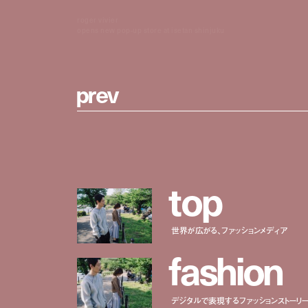
roger vivier
opens new pop-up store at isetan shinjuku
p
r
e
v
t
o
p
世界が広がる、ファッションメディア
f
a
s
h
i
o
n
デジタルで表現するファッションストーリ