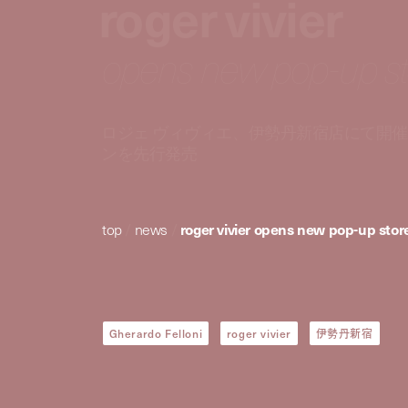
roger vivier
opens new pop-up sto
ロジェ ヴィヴィエ、伊勢丹新宿店にて開
ンを先行発売
top
/
news
/
roger vivier opens new pop-up store
Gherardo Felloni
roger vivier
伊勢丹新宿