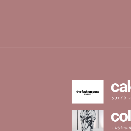
c
a
l
クリエイター
c
o
l
ー
コレクション