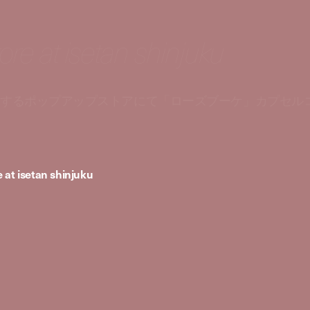
re at isetan shinjuku
催するポップアップストアにて「ローズブーケ」カプセル
 at isetan shinjuku