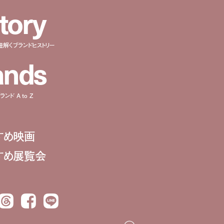
t
o
r
y
紐解くブランドヒストリー
a
n
d
s
ンド A to Z
すめ映画
すめ展覧会
Threads
Facebook
LINE