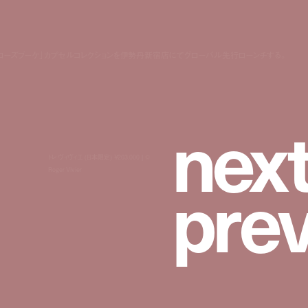
クションより「ローズブーケ」カプセルコレクションを伊勢丹新宿店にてグローバル先行ローンチする。
n
e
x
トレ ヴィヴィエ (日本限定) ¥203,000 | ©︎
p
r
e
Roger Vivier