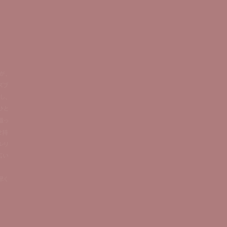
 が、
ズブ
し、
ひと
織っ
せ持
レリ
広い
早く