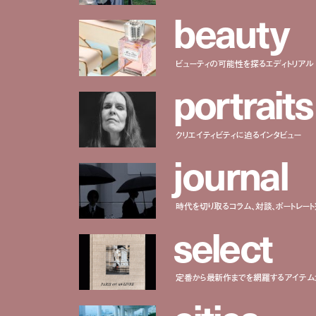
b
e
a
u
t
y
ビューティの可能性を探るエディトリアル
p
o
r
t
r
a
i
t
s
クリエイティビティに迫るインタビュー
j
o
u
r
n
a
l
時代を切り取るコラム、対談、ポートレー
s
e
l
e
c
t
定番から最新作までを網羅するアイテム