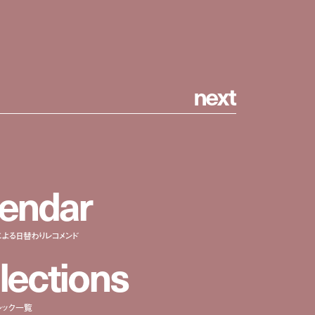
n
e
x
t
e
n
d
a
r
による日替わりレコメンド
l
e
c
t
i
o
n
s
ルック一覧