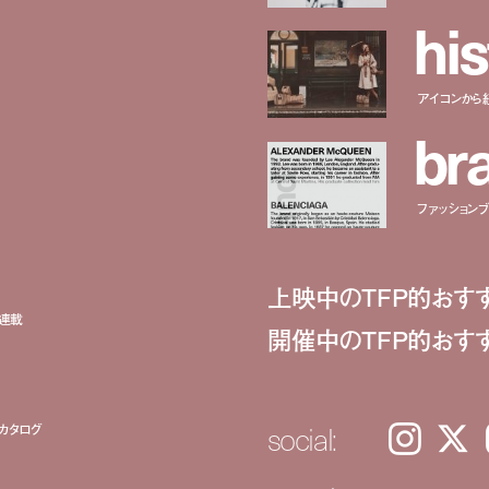
h
i
s
アイコンから
b
r
ファッションブラ
上映中のTFP的おす
ト連載
開催中のTFP的おす
social:
カタログ
Instagram
𝕏