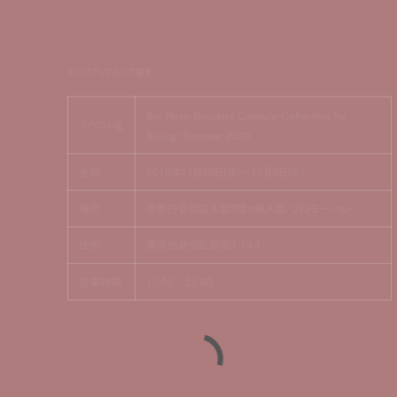
ポップアップストア概要
the Rose Bouquet Capsule Collection for
イベント名
Spring/Summer 2020
会期
2019年11月20日(水)〜12月3日(火)
場所
伊勢丹新宿店本館2階=婦人靴/プロモーション
住所
東京都新宿区新宿3-14-1
営業時間
10:00 – 20:00