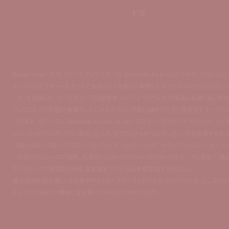
1
/
5
Roger Vivier クリエイティブ ディレクターの Gherardo Felloni (ゲラルド・フェローニ)
メゾンのシグネチャーモチーフであるローズを新たに解釈したカプセルコレクション「ロー
ーケ」を発表した。ローズモチーフは創業者 ムッシュ ヴィヴィエの作品にも繰り返し登場
フェミニティの究極の象徴としてこれまでメゾンで受け継がれてきた重要なモチーフの
つである。今シーズン Gherardo Felloni は、ローズモチーフをオリジナルのパターンで
たジャガードファブリックに落とし込んだ。グラフィティかつロマンティックな要素を合わ
つ新たなローズを、アイコニックなパンプス “トレヴィヴィエ” やヴィヴランスニーカー、バ
ーナなどのシューズに採用。人気のハンドバッグシリーズもローズモチーフに染まり、幅
ラインナップで展開される他、日本限定アイテムも多数登場するとのこと。
春の訪れが待ち遠しくなる華やかな「ローズブーケ」カプセルコレクションを、どこよりも
チェックできるこの機会に足を運んでみてはいかがだろうか。