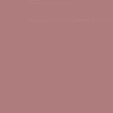
roger vivier
opens new pop-up store at isetan shinjuku
Roger Vivier (ロジェ ヴィヴィエ) が、2020年春夏 コレ