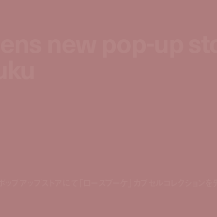
pens new pop-up st
pens new pop-up st
juku
juku
ポップアップストアにて「ローズブーケ」カプセルコレクション