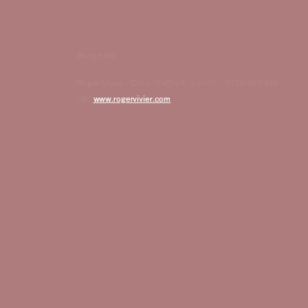
問い合わせ先
Roger Vivier - ロジェ ヴィヴィエ ジャパン／0120-957-940
HP:
www.rogervivier.com