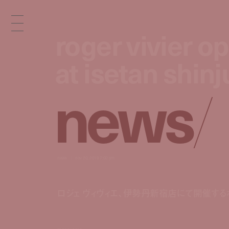
roger vivier o
roger vivier o
at isetan shin
at isetan shin
n
e
w
s
/
news
nov 20, 2019 7:00 pm
ロジェ ヴィヴィエ、伊勢丹新宿店にて開催する