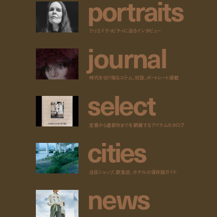
p
o
r
t
r
a
i
t
s
クリエイティビティに迫るインタビュー
j
o
u
r
n
a
l
時代を切り取るコラム、対談、ポートレート連載
s
e
l
e
c
t
定番から最新作までを網羅するアイテムカタログ
c
i
t
i
e
s
注目ショップ、飲食店、ホテルの保存版ガイド
n
e
w
s