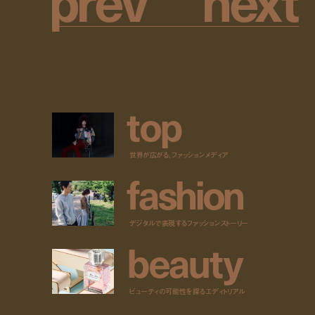
t
o
p
世界が広がる、ファッションメディア
f
a
s
h
i
o
n
デジタルで表現するファッションストーリー
b
e
a
u
t
y
ビューティの可能性を探るエディトリアル