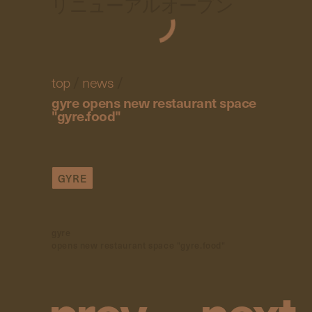
リニューアルオープン
top
/
news
/
gyre opens new restaurant space
"gyre.food"
GYRE
gyre
opens new restaurant space "gyre.food"
p
r
e
v
n
e
x
t