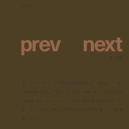
ている。
p
r
e
v
n
e
x
t
1
/
19
オールデイ・ダイニングの「EUREKA (ユーリカ)」、バーの
「fünklein (フュンクライン)」、グロッサリー&シードクラブの
「eatrip soil (イートリップ ソイル)」は11月30日よりすでに
オープン。メゾン「élan (エラン)」は1月10日にオープンを予
定している。