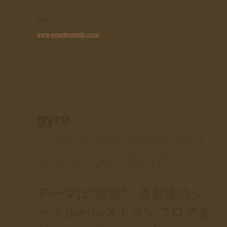
HP
gyre-omotesando.com
gyre
opens new restaurant
space "gyre.food"
テーマは”循環”、表参道のジ
ャイルがレストランフロアを