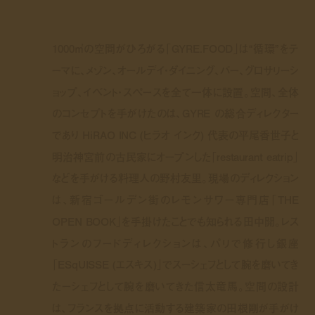
1000㎡の空間がひろがる「GYRE.FOOD」は“循環”をテ
ーマに、メゾン、オールデイ・ダイニング、バー、グロサリーシ
ョップ、イベント・スペースを全て一体に設置。空間、全体
のコンセプトを手がけたのは、GYRE の総合ディレクター
であり HiRAO INC (ヒラオ インク) 代表の平尾香世子と
明治神宮前の古民家にオープンした「restaurant eatrip」
などを手がける料理人の野村友里。現場のディレクション
は、新宿ゴールデン街のレモンサワー専門店「THE
OPEN BOOK」を手掛けたことでも知られる田中開。レス
トランのフードディレクションは、パリで修行し銀座
「ESqUISSE (エスキス)」でスーシェフとして腕を磨いてき
たーシェフとして腕を磨いてきた信太竜馬。空間の設計
は、フランスを拠点に活動する建築家の田根剛が手がけ