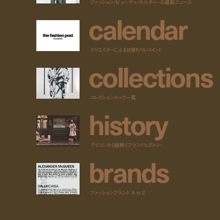
ファッション/ビューティ/カルチャーの最新ニュース
c
a
l
e
n
d
a
r
クリエイターによる日替わりレコメンド
c
o
l
l
e
c
t
i
o
n
s
コレクションルック一覧
h
i
s
t
o
r
y
アイコンから紐解くブランドヒストリー
b
r
a
n
d
s
ファッションブランド A to Z